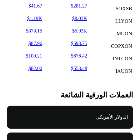
$41.67
$281.27
SOXSB
$1.19K
$8.03K
LLYON
$878.15
$5.93K
MUON
$87.96
$593.75
COPXON
$100.21
$676.42
INTCON
$82.00
$553.48
IAUON
العملات الورقية الشائعة
الدولار الأمريكي