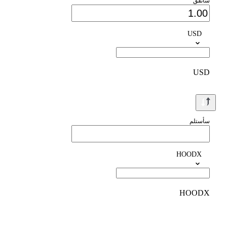
سأنفق
USD
USD
سأستلم
HOODX
HOODX