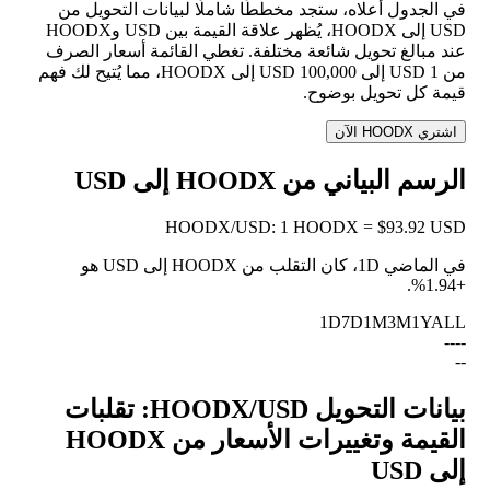
في الجدول أعلاه، ستجد مخططًا شاملًا لبيانات التحويل من
USD إلى HOODX، يُظهر علاقة القيمة بين USD وHOODX
عند مبالغ تحويل شائعة مختلفة. تغطي القائمة أسعار الصرف
من 1 USD إلى 100,000 USD إلى HOODX، مما يُتيح لك فهم
قيمة كل تحويل بوضوح.
اشتري HOODX الآن
الرسم البياني من HOODX إلى USD
HOODX
/
USD
:
1 HOODX = $93.92 USD
في الماضي 1D، كان التقلب من HOODX إلى USD هو
.
+1.94%
1D
7D
1M
3M
1Y
ALL
--
--
--
بيانات التحويل HOODX/USD: تقلبات
القيمة وتغييرات الأسعار من HOODX
إلى USD