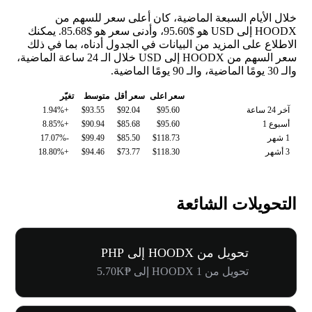
خلال الأيام السبعة الماضية، كان أعلى سعر للسهم من
HOODX إلى USD هو $95.60، وأدنى سعر هو $85.68. يمكنك
الاطلاع على المزيد من البيانات في الجدول أدناه، بما في ذلك
سعر السهم من HOODX إلى USD خلال الـ 24 ساعة الماضية،
والـ 30 يومًا الماضية، والـ 90 يومًا الماضية.
سعر اعلى
سعر أقل
متوسط
تغيّر
آخر 24 ساعة
$95.60
$92.04
$93.55
+1.94%
أسبوع 1
$95.60
$85.68
$90.94
+8.85%
1 شهر
$118.73
$85.50
$99.49
-17.07%
3 أشهر
$118.30
$73.77
$94.46
+18.80%
التحويلات الشائعة
تحويل من HOODX إلى PHP
تحويل من 1 HOODX إلى ₱5.70K