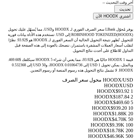
آخر وقت التحديث --
تحديث
اشتري HOODX الآن
يوفر مُحوّل LBank سعر الصرف الفوري لـ HOODX وUSD، مما يُسهّل عليك تحويل
ROBINHOOD TOKENIZED(HOODX) إلى USD. تستخدم هذه الأداة بيانات فورية
للتحويل. تُظهر نتيجة التحويل الحالية أن السعر الفوري لـ HOODX هو $93.92. نظرًا
لتقلب أسعار العملات المشفرة باستمرار، ننصحك بالعودة إلى هذه الصفحة قبل
التداول للاطلاع على أحدث نتائج التحويل.
قيمة 1 HOODX حاليًا هي $93.92، مما يعني أن شراء 5 HOODX سيكلفك $469.60.
وبالمثل، يمكن تحويل 1 USD إلى 0.01064736 HOODX، و50 USD إلى 0.532368
HOODX. لا تشمل نتائج التحويل هذه رسوم المنصة أو رسوم التعدين.
HOODX/USD محول سعر الصرف
HOODX
USD
$93.92
1 HOODX
$187.84
2 HOODX
$469.60
5 HOODX
$939.20
10 HOODX
$1.88K
20 HOODX
$4.70K
50 HOODX
$9.39K
100 HOODX
$18.78K
200 HOODX
$46.96K
500 HOODX