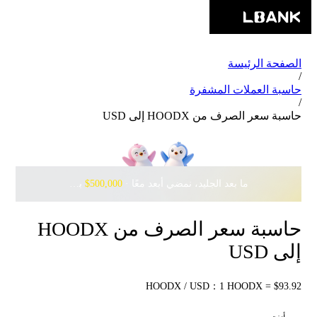
الصفحة الرئيسة
/
حاسبة العملات المشفرة
/
حاسبة سعر الصرف من HOODX إلى USD
ما بعد الجليد، نمضي أبعد معًا · ‎
$500,000
بانتظارك مع Pudgy Penguins
حاسبة سعر الصرف من HOODX
إلى USD
HOODX / USD：1 HOODX = $93.92