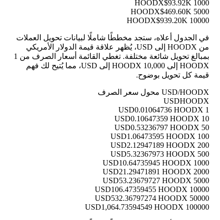
$93.92K
1000 HOODX
$469.60K
5000 HOODX
$939.20K
10000 HOODX
في الجدول أعلاه، ستجد مخططًا شاملًا لبيانات تحويل العملات
من HOODX إلى USD، يُظهر علاقة قيمة الدولار الأمريكي
بمبالغ تحويل شائعة مختلفة. تغطي القائمة أسعار الصرف من 1
HOODX إلى 10,000 HOODX إلى USD، مما يُتيح لك فهم
قيمة كل تحويل بوضوح.
USD/HOODX محول سعر الصرف
USD
HOODX
0.01064736 HOODX
1 USD
0.10647359 HOODX
10 USD
0.53236797 HOODX
50 USD
1.06473595 HOODX
100 USD
2.12947189 HOODX
200 USD
5.32367973 HOODX
500 USD
10.64735945 HOODX
1000 USD
21.29471891 HOODX
2000 USD
53.23679727 HOODX
5000 USD
106.47359455 HOODX
10000 USD
532.36797274 HOODX
50000 USD
1,064.73594549 HOODX
100000 USD