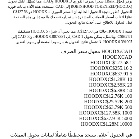
يوفر مُحوّل LBank سعر الصرف الفوري لـ HOODX وCAD، مما يُسهّل عليك تحويل
ROBINHOOD TOKENIZED(HOODX) إلى CAD. تستخدم هذه الأداة بيانات فورية
للتحويل. تُظهر نتيجة التحويل الحالية أن السعر الفوري لـ HOODX هو C$127.58.
نظرًا لتقلب أسعار العملات المشفرة باستمرار، ننصحك بالعودة إلى هذه الصفحة
قبل التداول للاطلاع على أحدث نتائج التحويل.
قيمة 1 HOODX حاليًا هي C$127.58، مما يعني أن شراء 5 HOODX سيكلفك
C$637.91. وبالمثل، يمكن تحويل 1 CAD إلى 0.0078381 HOODX، و50 CAD إلى
0.391905 HOODX. لا تشمل نتائج التحويل هذه رسوم المنصة أو رسوم التعدين.
HOODX/CAD محول سعر الصرف
HOODX
CAD
C$127.58
1 HOODX
C$255.16
2 HOODX
C$637.91
5 HOODX
C$1.28K
10 HOODX
C$2.55K
20 HOODX
C$6.38K
50 HOODX
C$12.76K
100 HOODX
C$25.52K
200 HOODX
C$63.79K
500 HOODX
C$127.58K
1000 HOODX
C$637.91K
5000 HOODX
C$1.28M
10000 HOODX
في الجدول أعلاه، ستجد مخططًا شاملًا لبيانات تحويل العملات