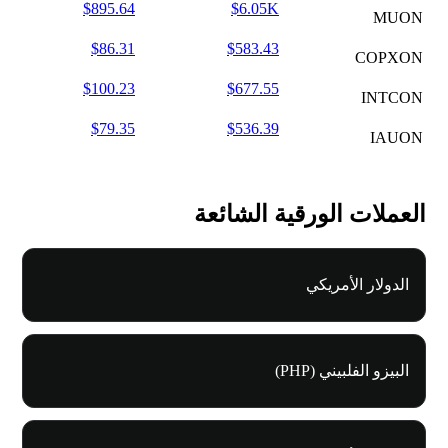
$895.64
$6.05K
MUON
$86.31
$583.43
COPXON
$100.23
$677.55
INTCON
$79.35
$536.39
IAUON
العملات الورقية الشائعة
الدولار الأمريكي
البيزو الفلبيني (PHP)