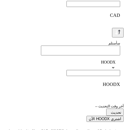
CAD
سأستلم
HOODX
HOODX
آخر وقت التحديث --
تحديث
اشتري HOODX الآن