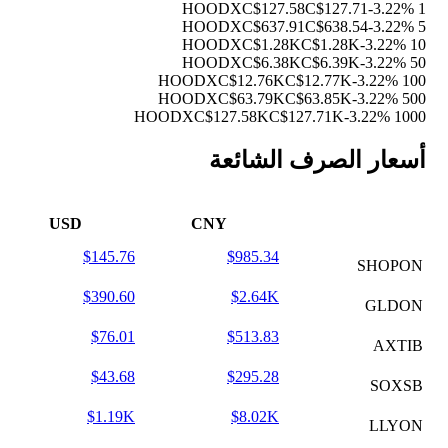
C$127.58
C$127.71
-3.22%
1 HOODX
C$637.91
C$638.54
-3.22%
5 HOODX
C$1.28K
C$1.28K
-3.22%
10 HOODX
C$6.38K
C$6.39K
-3.22%
50 HOODX
C$12.76K
C$12.77K
-3.22%
100 HOODX
C$63.79K
C$63.85K
-3.22%
500 HOODX
C$127.58K
C$127.71K
-3.22%
1000 HOODX
أسعار الصرف الشائعة
USD
CNY
$145.76
$985.34
SHOPON
$390.60
$2.64K
GLDON
$76.01
$513.83
AXTIB
$43.68
$295.28
SOXSB
$1.19K
$8.02K
LLYON