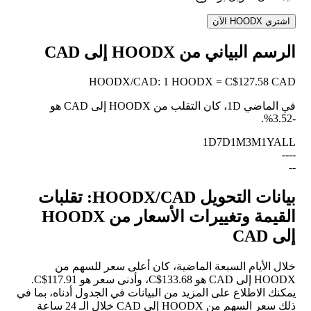
اشتري HOODX الآن
الرسم البياني من HOODX إلى CAD
HOODX
/
CAD
:
1 HOODX = C$127.58 CAD
في الماضي 1D، كان التقلب من HOODX إلى CAD هو
.
-3.52%
1D
7D
1M
3M
1Y
ALL
--
--
--
بيانات التحويل HOODX/CAD: تقلبات
القيمة وتغييرات الأسعار من HOODX
إلى CAD
خلال الأيام السبعة الماضية، كان أعلى سعر للسهم من
HOODX إلى CAD هو C$133.68، وأدنى سعر هو C$117.91.
يمكنك الاطلاع على المزيد من البيانات في الجدول أدناه، بما في
ذلك سعر السهم من HOODX إلى CAD خلال الـ 24 ساعة