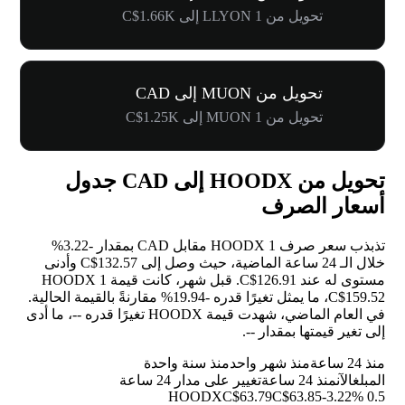
تحويل من 1 LLYON إلى C$1.66K
تحويل من MUON إلى CAD
تحويل من 1 MUON إلى C$1.25K
تحويل من HOODX إلى CAD جدول
أسعار الصرف
تذبذب سعر صرف 1 HOODX مقابل CAD بمقدار
-3.22%
خلال الـ 24 ساعة الماضية، حيث وصل إلى C$132.57 وأدنى
مستوى له عند C$126.91. قبل شهر، كانت قيمة 1 HOODX
C$159.52، ما يمثل تغيرًا قدره
-19.94%
مقارنةً بالقيمة الحالية.
في العام الماضي، شهدت قيمة HOODX تغيرًا قدره
--
، ما أدى
إلى تغير قيمتها بمقدار
--
.
منذ 24 ساعة
منذ شهر واحد
منذ سنة واحدة
المبلغ
الآن
منذ 24 ساعة
تغيير على مدار 24 ساعة
C$63.79
C$63.85
-3.22%
0.5 HOODX