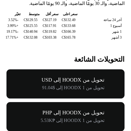
الماضية، والـ 30 يومًا الماضية، والـ 90 يومًا الماضية.
سعر اعلى
سعر أقل
متوسط
تغيّر
آخر 24 ساعة
C$132.49
C$127.19
C$129.55
-3.52%
أسبوع 1
C$133.68
C$117.91
C$125.55
+3.99%
1 شهر
C$166.39
C$119.82
C$140.94
-19.17%
3 أشهر
C$165.78
C$103.38
C$132.08
+17.71%
التحويلات الشائعة
تحويل من HOODX إلى USD
تحويل من 1 HOODX إلى $91.04
تحويل من HOODX إلى PHP
تحويل من 1 HOODX إلى ₱5.53K