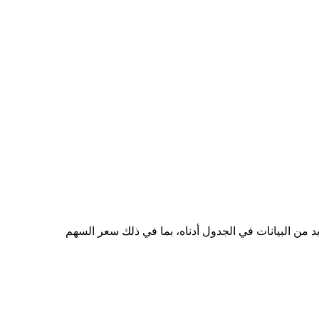
 إلى BRL هو R$2.66، وأدنى سعر هو R$2.40. يمكنك الاطلاع على المزيد من البيانات في الجدول أدناه، بما في ذلك سعر السهم