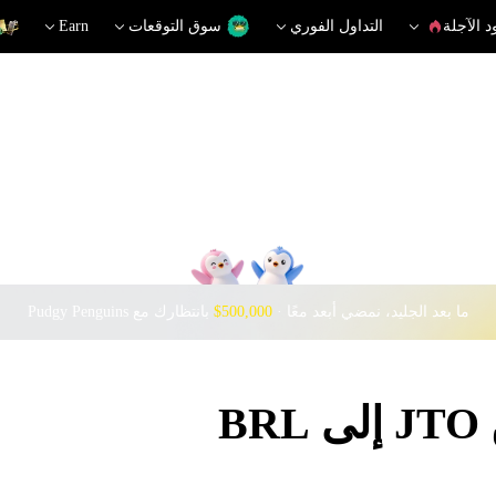
د الآجلة
التداول الفوري
سوق التوقعات
Earn
ما بعد الجليد، نمضي أبعد معًا · ‎
$500,000
بانتظارك مع Pudgy Penguins
B