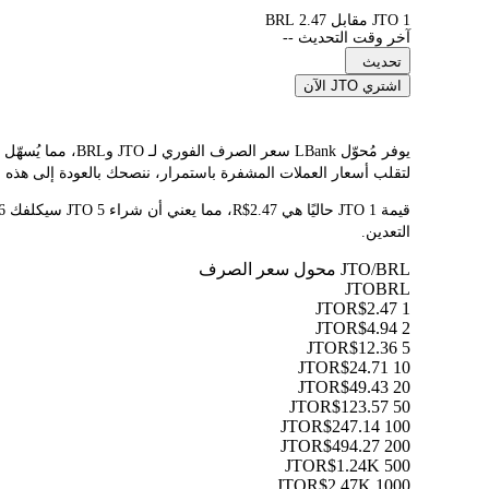
1 JTO مقابل 2.47 BRL
آخر وقت التحديث --
تحديث
اشتري JTO الآن
لتقلب أسعار العملات المشفرة باستمرار، ننصحك بالعودة إلى هذه ال
التعدين.
JTO/BRL محول سعر الصرف
JTO
BRL
R$2.47
1 JTO
R$4.94
2 JTO
R$12.36
5 JTO
R$24.71
10 JTO
R$49.43
20 JTO
R$123.57
50 JTO
R$247.14
100 JTO
R$494.27
200 JTO
R$1.24K
500 JTO
R$2.47K
1000 JTO