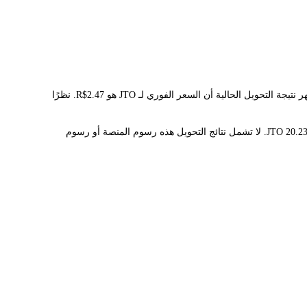
يوفر مُحوّل LBank سعر الصرف الفوري لـ JTO وBRL، مما يُسهّل عليك تحويل JITO(JTO) إلى BRL. تستخدم هذه الأداة بيانات فورية للتحويل. تُظهر نتيجة التحويل الحالية أن السعر الفوري لـ JTO هو R$2.47. نظرًا
قيمة 1 JTO حاليًا هي R$2.47، مما يعني أن شراء 5 JTO سيكلفك R$12.36. وبالمثل، يمكن تحويل 1 BRL إلى 0.4046349 JTO، و50 BRL إلى 20.231745 JTO. لا تشمل نتائج التحويل هذه رسوم المنصة أو رسوم