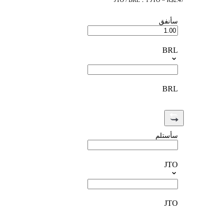
JTO / BRL：1 JTO = R$2.47
سأنفق
BRL
BRL
سأستلم
JTO
JTO