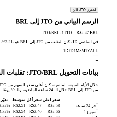
اشتري JTO الآن
الرسم البياني من JTO إلى BRL
JTO
/
BRL
:
1 JTO = R$2.47 BRL
في الماضي 1D، كان التقلب من JTO إلى BRL هو
-2.21%
.
1D
7D
1M
3M
1Y
ALL
--
--
--
بيانات التحويل JTO/BRL: تقلبات القيمة وتغييرات الأسعار من JTO إلى BRL
من JTO إلى BRL خلال الـ 24 ساعة الماضية، والـ 30 يومًا الماضية، والـ 90 يومًا الماضية.
سعر اعلى
سعر أقل
متوسط
تغيّر
-2.22%
R$2.51
R$2.47
R$2.58
آخر 24 ساعة
-4.32%
R$2.54
R$2.40
R$2.66
أسبوع 1