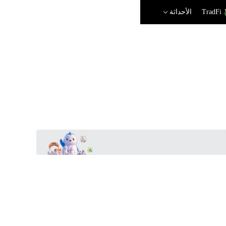
TradFi
الأحداثة