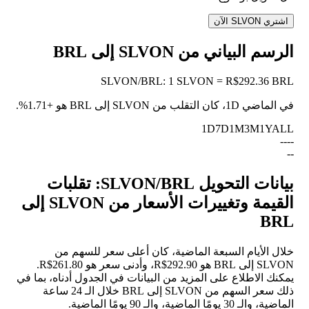
اشتري SLVON الآن
الرسم البياني من SLVON إلى BRL
SLVON
/
BRL
:
1 SLVON = R$292.36 BRL
في الماضي 1D، كان التقلب من SLVON إلى BRL هو
+1.71%
.
1D
7D
1M
3M
1Y
ALL
--
--
--
بيانات التحويل SLVON/BRL: تقلبات
القيمة وتغييرات الأسعار من SLVON إلى
BRL
خلال الأيام السبعة الماضية، كان أعلى سعر للسهم من
SLVON إلى BRL هو R$292.90، وأدنى سعر هو R$261.80.
يمكنك الاطلاع على المزيد من البيانات في الجدول أدناه، بما في
ذلك سعر السهم من SLVON إلى BRL خلال الـ 24 ساعة
الماضية، والـ 30 يومًا الماضية، والـ 90 يومًا الماضية.