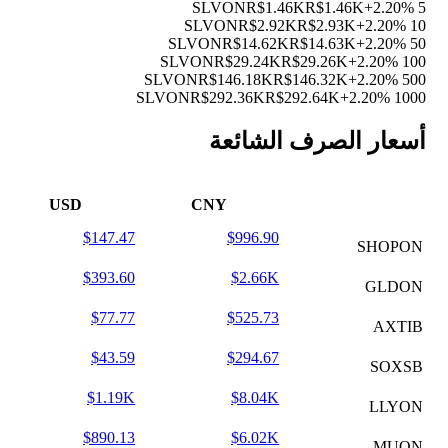
R$1.46K
R$1.46K
+2.20%
5 SLVON
R$2.92K
R$2.93K
+2.20%
10 SLVON
R$14.62K
R$14.63K
+2.20%
50 SLVON
R$29.24K
R$29.26K
+2.20%
100 SLVON
R$146.18K
R$146.32K
+2.20%
500 SLVON
R$292.36K
R$292.64K
+2.20%
1000 SLVON
أسعار الصرف الشائعة
USD
CNY
$147.47
$996.90
SHOPON
$393.60
$2.66K
GLDON
$77.77
$525.73
AXTIB
$43.59
$294.67
SOXSB
$1.19K
$8.04K
LLYON
$890.13
$6.02K
MUON