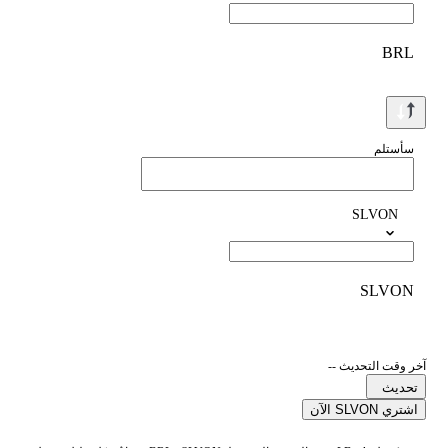
BRL
سأستلم
SLVON
SLVON
آخر وقت التحديث --
تحديث
اشتري SLVON الآن