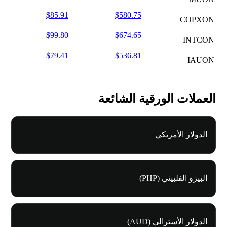
$85.91
$580.75
COPXON
$99.80
$674.65
INTCON
$79.41
$536.81
IAUON
العملات الورقية الشائعة
الدولار الأمريكي
البيزو الفلبيني (PHP)
الدولار الأسترالي (AUD)