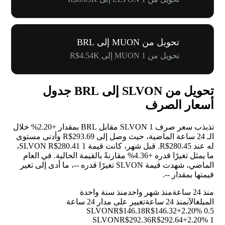
تحويل من MUON إلى BRL
تحويل من 1 MUON إلى R$4.54K
تحويل من SLVON إلى BRL جدول
أسعار الصرف
تذبذب سعر صرف 1 SLVON مقابل BRL بمقدار
+2.20%
خلال
الـ 24 ساعة الماضية، حيث وصل إلى R$293.69 وأدنى مستوى
له عند R$280.45. قبل شهر، كانت قيمة 1 SLVON R$280.41،
ما يمثل تغيرًا قدره
+4.36%
مقارنةً بالقيمة الحالية. في العام
الماضي، شهدت قيمة SLVON تغيرًا قدره
--
، ما أدى إلى تغير
قيمتها بمقدار
--
.
منذ 24 ساعة
منذ شهر واحد
منذ سنة واحدة
المبلغ
الآن
منذ 24 ساعة
تغيير على مدار 24 ساعة
R$146.18
R$146.32
+2.20%
0.5 SLVON
R$292.36
R$292.64
+2.20%
1 SLVON