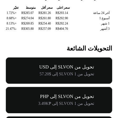
سعر اعلى
سعر أقل
متوسط
تغيّر
آخر 24 ساعة
R$293.14
R$281.26
R$285.07
+1.72%
أسبوع 1
R$292.90
R$261.80
R$274.04
+8.68%
1 شهر
R$292.24
R$254.40
R$269.85
+8.13%
3 أشهر
R$404.76
R$257.09
R$305.80
-21.47%
التحويلات الشائعة
تحويل من SLVON إلى USD
تحويل من 1 SLVON إلى $57.20
تحويل من SLVON إلى PHP
تحويل من 1 SLVON إلى ₱3.49K