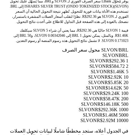
يوفر مُحوّل LBank سعر الصرف الفوري لـ SLVON وBRL، مما يُسهّل عليك تحويل
ISHARES SILVER TRUST (ONDO TOKENIZED STOCK)(SLVON) إلى BRL.
تستخدم هذه الأداة بيانات فورية للتحويل. تُظهر نتيجة التحويل الحالية أن السعر
الفوري لـ SLVON هو R$292.36. نظرًا لتقلب أسعار العملات المشفرة باستمرار،
ننصحك بالعودة إلى هذه الصفحة قبل التداول للاطلاع على أحدث نتائج التحويل.
قيمة 1 SLVON حاليًا هي R$292.36، مما يعني أن شراء 5 SLVON سيكلفك
R$1.46K. وبالمثل، يمكن تحويل 1 BRL إلى 0.00342046 SLVON، و50 BRL إلى
0.171023 SLVON. لا تشمل نتائج التحويل هذه رسوم المنصة أو رسوم التعدين.
SLVON/BRL محول سعر الصرف
SLVON
BRL
R$292.36
1 SLVON
R$584.72
2 SLVON
R$1.46K
5 SLVON
R$2.92K
10 SLVON
R$5.85K
20 SLVON
R$14.62K
50 SLVON
R$29.24K
100 SLVON
R$58.47K
200 SLVON
R$146.18K
500 SLVON
R$292.36K
1000 SLVON
R$1.46M
5000 SLVON
R$2.92M
10000 SLVON
في الجدول أعلاه، ستجد مخططًا شاملًا لبيانات تحويل العملات