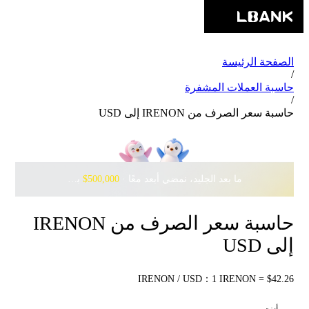
الصفحة الرئيسة
/
حاسبة العملات المشفرة
/
حاسبة سعر الصرف من IRENON إلى USD
ما بعد الجليد، نمضي أبعد معًا · ‎
$500,000
بانتظارك مع Pudgy Penguins
حاسبة سعر الصرف من IRENON
إلى USD
IRENON / USD：1 IRENON = $42.26