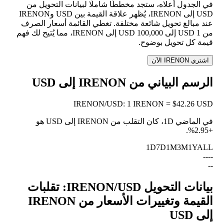
في الجدول أعلاه، ستجد مخططًا شاملًا لبيانات التحويل من
USD إلى IRENON، يُظهر علاقة القيمة بين USD وIRENON
عند مبالغ تحويل شائعة مختلفة. تغطي القائمة أسعار الصرف
من 1 USD إلى 100,000 USD إلى IRENON، مما يُتيح لك فهم
قيمة كل تحويل بوضوح.
اشتري IRENON الآن
الرسم البياني من IRENON إلى USD
IRENON
/
USD
:
1 IRENON = $42.26 USD
في الماضي 1D، كان التقلب من IRENON إلى USD هو
.
+2.95%
1D
7D
1M
3M
1Y
ALL
--
--
--
بيانات التحويل IRENON/USD: تقلبات
القيمة وتغييرات الأسعار من IRENON
إلى USD