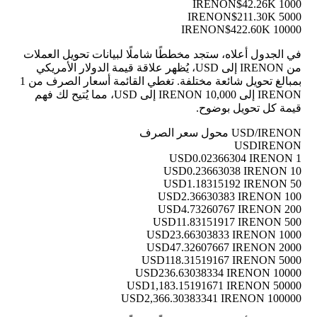
$42.26K
1000 IRENON
$211.30K
5000 IRENON
$422.60K
10000 IRENON
في الجدول أعلاه، ستجد مخططًا شاملًا لبيانات تحويل العملات
من IRENON إلى USD، يُظهر علاقة قيمة الدولار الأمريكي
بمبالغ تحويل شائعة مختلفة. تغطي القائمة أسعار الصرف من 1
IRENON إلى 10,000 IRENON إلى USD، مما يُتيح لك فهم
قيمة كل تحويل بوضوح.
USD/IRENON محول سعر الصرف
USD
IRENON
0.02366304 IRENON
1 USD
0.23663038 IRENON
10 USD
1.18315192 IRENON
50 USD
2.36630383 IRENON
100 USD
4.73260767 IRENON
200 USD
11.83151917 IRENON
500 USD
23.66303833 IRENON
1000 USD
47.32607667 IRENON
2000 USD
118.31519167 IRENON
5000 USD
236.63038334 IRENON
10000 USD
1,183.15191671 IRENON
50000 USD
2,366.30383341 IRENON
100000 USD