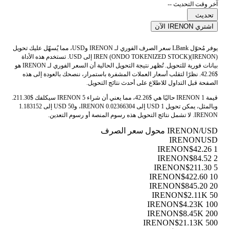
آخر وقت التحديث --
تحديث
اشتري IRENON الآن
يوفر مُحوّل LBank سعر الصرف الفوري لـ IRENON وUSD، مما يُسهّل عليك تحويل
IREN (ONDO TOKENIZED STOCK)(IRENON) إلى USD. تستخدم هذه الأداة
بيانات فورية للتحويل. تُظهر نتيجة التحويل الحالية أن السعر الفوري لـ IRENON هو
$42.26. نظرًا لتقلب أسعار العملات المشفرة باستمرار، ننصحك بالعودة إلى هذه
الصفحة قبل التداول للاطلاع على أحدث نتائج التحويل.
قيمة 1 IRENON حاليًا هي $42.26، مما يعني أن شراء 5 IRENON سيكلفك $211.30.
وبالمثل، يمكن تحويل 1 USD إلى 0.02366304 IRENON، و50 USD إلى 1.183152
IRENON. لا تشمل نتائج التحويل هذه رسوم المنصة أو رسوم التعدين.
IRENON/USD محول سعر الصرف
IRENON
USD
$42.26
1 IRENON
$84.52
2 IRENON
$211.30
5 IRENON
$422.60
10 IRENON
$845.20
20 IRENON
$2.11K
50 IRENON
$4.23K
100 IRENON
$8.45K
200 IRENON
$21.13K
500 IRENON