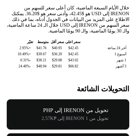
خلال الأيام السبعة الماضية، كان أعلى سعر للسهم من
IRENON إلى USD هو $42.45، وأدنى سعر هو $36.20. يمكنك
الاطلاع على المزيد من البيانات في الجدول أدناه، بما في ذلك
سعر السهم من IRENON إلى USD خلال الـ 24 ساعة الماضية،
والـ 30 يومًا الماضية، والـ 90 يومًا الماضية.
سعر اعلى
سعر أقل
متوسط
تغيّر
آخر 24 ساعة
$42.45
$40.95
$41.76
+2.95%
أسبوع 1
$42.45
$36.20
$39.67
+10.49%
1 شهر
$43.02
$29.08
$38.21
-0.31%
3 أشهر
$66.82
$29.81
$48.94
-24.40%
التحويلات الشائعة
تحويل من IRENON إلى PHP
تحويل من 1 IRENON إلى ₱2.57K