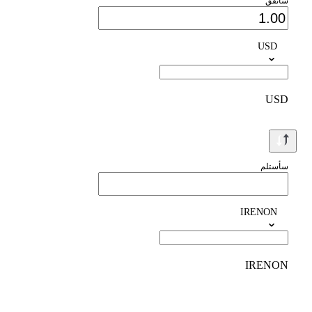
سأنفق
USD
USD
سأستلم
IRENON
IRENON