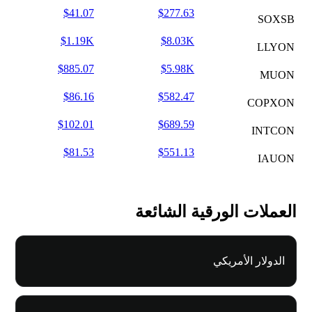
$41.07
$277.63
SOXSB
$1.19K
$8.03K
LLYON
$885.07
$5.98K
MUON
$86.16
$582.47
COPXON
$102.01
$689.59
INTCON
$81.53
$551.13
IAUON
العملات الورقية الشائعة
الدولار الأمريكي