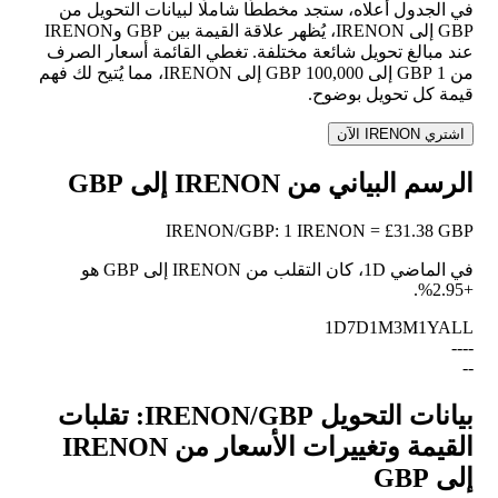
في الجدول أعلاه، ستجد مخططًا شاملًا لبيانات التحويل من
GBP إلى IRENON، يُظهر علاقة القيمة بين GBP وIRENON
عند مبالغ تحويل شائعة مختلفة. تغطي القائمة أسعار الصرف
من 1 GBP إلى 100,000 GBP إلى IRENON، مما يُتيح لك فهم
قيمة كل تحويل بوضوح.
اشتري IRENON الآن
الرسم البياني من IRENON إلى GBP
IRENON
/
GBP
:
1 IRENON = £31.38 GBP
في الماضي 1D، كان التقلب من IRENON إلى GBP هو
.
+2.95%
1D
7D
1M
3M
1Y
ALL
--
--
--
بيانات التحويل IRENON/GBP: تقلبات
القيمة وتغييرات الأسعار من IRENON
إلى GBP