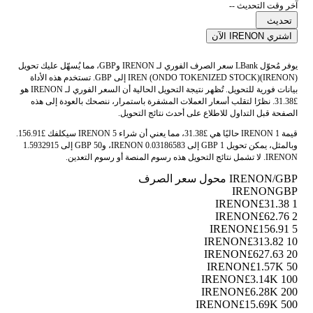
آخر وقت التحديث --
تحديث
اشتري IRENON الآن
يوفر مُحوّل LBank سعر الصرف الفوري لـ IRENON وGBP، مما يُسهّل عليك تحويل
IREN (ONDO TOKENIZED STOCK)(IRENON) إلى GBP. تستخدم هذه الأداة
بيانات فورية للتحويل. تُظهر نتيجة التحويل الحالية أن السعر الفوري لـ IRENON هو
£31.38. نظرًا لتقلب أسعار العملات المشفرة باستمرار، ننصحك بالعودة إلى هذه
الصفحة قبل التداول للاطلاع على أحدث نتائج التحويل.
قيمة 1 IRENON حاليًا هي £31.38، مما يعني أن شراء 5 IRENON سيكلفك £156.91.
وبالمثل، يمكن تحويل 1 GBP إلى 0.03186583 IRENON، و50 GBP إلى 1.5932915
IRENON. لا تشمل نتائج التحويل هذه رسوم المنصة أو رسوم التعدين.
IRENON/GBP محول سعر الصرف
IRENON
GBP
£31.38
1 IRENON
£62.76
2 IRENON
£156.91
5 IRENON
£313.82
10 IRENON
£627.63
20 IRENON
£1.57K
50 IRENON
£3.14K
100 IRENON
£6.28K
200 IRENON
£15.69K
500 IRENON