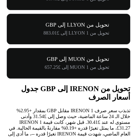
تحويل من LLYON إلى GBP
تحويل من 1 LLYON إلى £883.01
تحويل من MUON إلى GBP
تحويل من 1 MUON إلى £657.25
تحويل من IRENON إلى GBP جدول
أسعار الصرف
تذبذب سعر صرف 1 IRENON مقابل GBP بمقدار
+2.95%
خلال الـ 24 ساعة الماضية، حيث وصل إلى £31.54 وأدنى
مستوى له عند £30.41. قبل شهر، كانت قيمة 1 IRENON
£31.27، ما يمثل تغيرًا قدره
+0.19%
مقارنةً بالقيمة الحالية. في
العام الماضي، شهدت قيمة IRENON تغيرًا قدره
--
، ما أدى إلى