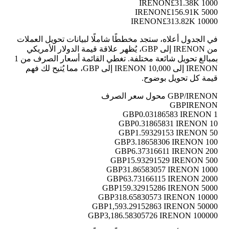
£31.38K
1000 IRENON
£156.91K
5000 IRENON
£313.82K
10000 IRENON
في الجدول أعلاه، ستجد مخططًا شاملًا لبيانات تحويل العملات
من IRENON إلى GBP، يُظهر علاقة قيمة الدولار الأمريكي
بمبالغ تحويل شائعة مختلفة. تغطي القائمة أسعار الصرف من 1
IRENON إلى 10,000 IRENON إلى GBP، مما يُتيح لك فهم
قيمة كل تحويل بوضوح.
GBP/IRENON محول سعر الصرف
GBP
IRENON
0.03186583 IRENON
1 GBP
0.31865831 IRENON
10 GBP
1.59329153 IRENON
50 GBP
3.18658306 IRENON
100 GBP
6.37316611 IRENON
200 GBP
15.93291529 IRENON
500 GBP
31.86583057 IRENON
1000 GBP
63.73166115 IRENON
2000 GBP
159.32915286 IRENON
5000 GBP
318.65830573 IRENON
10000 GBP
1,593.29152863 IRENON
50000 GBP
3,186.58305726 IRENON
100000 GBP