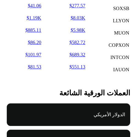
$41.06
$277.57
SOXSB
$1.19K
$8.03K
LLYON
$885.11
$5.98K
MUON
$86.20
$582.72
COPXON
$101.97
$689.32
INTCON
$81.53
$551.13
IAUON
العملات الورقية الشائعة
الدولار الأمريكي