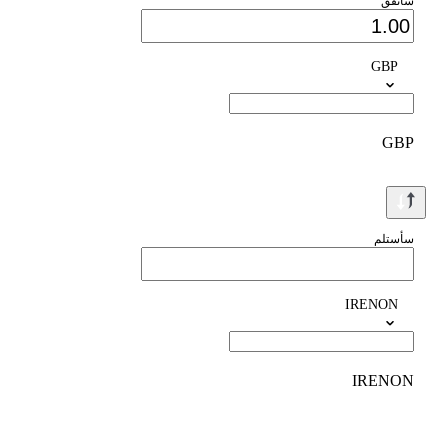
سأنفق
GBP
GBP
سأستلم
IRENON
IRENON