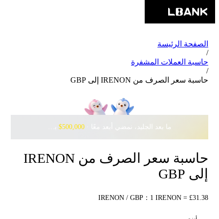
الصفحة الرئيسة
/
حاسبة العملات المشفرة
/
حاسبة سعر الصرف من IRENON إلى GBP
ما بعد الجليد، نمضي أبعد معًا · ‎
$500,000
بانتظارك مع Pudgy Penguins
حاسبة سعر الصرف من IRENON
إلى GBP
IRENON / GBP：1 IRENON = £31.38