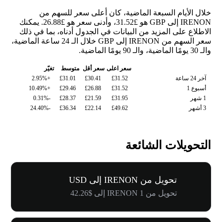
خلال الأيام السبعة الماضية، كان أعلى سعر للسهم من
IRENON إلى GBP هو £31.52، وأدنى سعر هو £26.88. يمكنك
الاطلاع على المزيد من البيانات في الجدول أدناه، بما في ذلك
سعر السهم من IRENON إلى GBP خلال الـ 24 ساعة الماضية،
والـ 30 يومًا الماضية، والـ 90 يومًا الماضية.
سعر اعلى
سعر أقل
متوسط
تغيّر
آخر 24 ساعة
£31.52
£30.41
£31.01
+2.95%
أسبوع 1
£31.52
£26.88
£29.46
+10.49%
1 شهر
£31.95
£21.59
£28.37
-0.31%
3 أشهر
£49.62
£22.14
£36.34
-24.40%
التحويلات الشائعة
تحويل من IRENON إلى USD
تحويل من 1 IRENON إلى $42.26