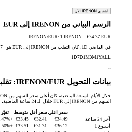
اشتري IRENON الآن
الرسم البياني من IRENON إلى EUR
IRENON
/
EUR
:
1 IRENON = €34.37 EUR
في الماضي 1D، كان التقلب من IRENON إلى EUR هو
+2.47%
1D
7D
1M
3M
1Y
ALL
--
--
--
بيانات التحويل IRENON/EUR: تقلبات القيمة وتغييرات الأسعار من IRENON إلى EUR
السهم من IRENON إلى EUR خلال الـ 24 ساعة الماضية، والـ 30 يومًا الماضية، والـ 90 يومًا الماضية.
سعر اعلى
سعر أقل
متوسط
تغيّر
+2.47%
€33.45
€32.41
€34.49
آخر 24 ساعة
+6.50%
€33.51
€31.31
€36.12
أسبوع 1