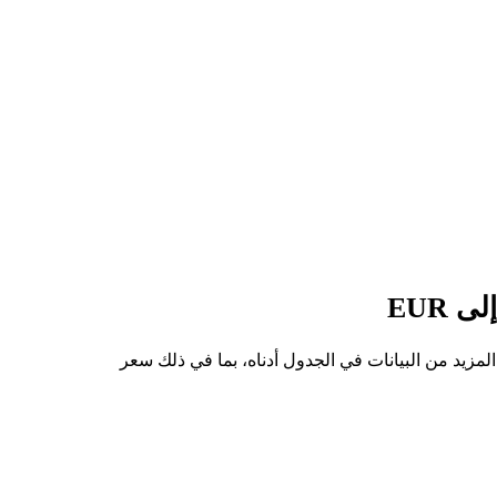
من IRENON إلى EUR هو €36.12، وأدنى سعر هو €31.31. يمكنك الاطلاع على المزيد من البيانات في الجدول أدناه، بما في ذلك سعر