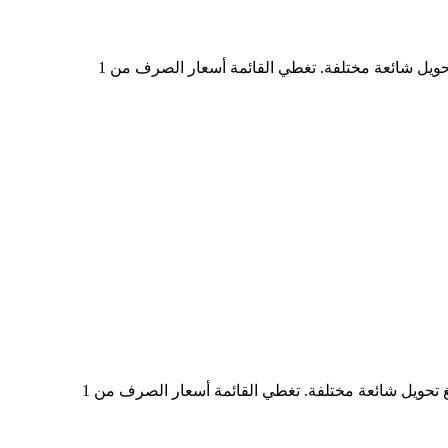
في الجدول أعلاه، ستجد مخططًا شاملًا لبيانات تحويل العملات من IRENON إلى EUR، يُظهر علاقة قيمة الدولار الأمريكي بمبالغ تحويل شائعة مختلفة. تغطي القائمة أسعار الصرف من 1
في الجدول أعلاه، ستجد مخططًا شاملًا لبيانات التحويل من EUR إلى IRENON، يُظهر علاقة القيمة بين EUR وIRENON عند مبالغ تحويل شائعة مختلفة. تغطي القائمة أسعار الصرف من 1