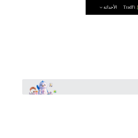
TradFi
الأحداثة