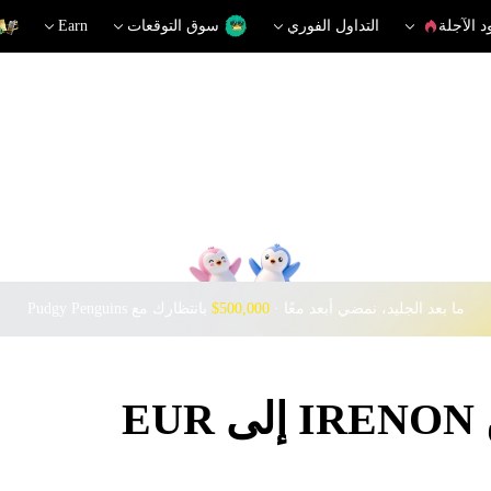
د الآجلة
التداول الفوري
سوق التوقعات
Earn
ما بعد الجليد، نمضي أبعد معًا · ‎
$500,000
بانتظارك مع Pudgy Penguins
E