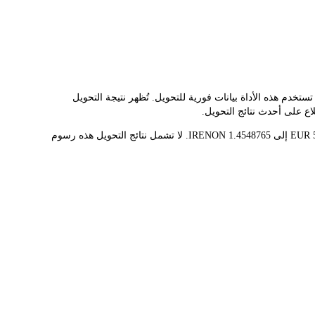
ر مُحوّل LBank سعر الصرف الفوري لـ IRENON وEUR، مما يُسهّل عليك تحويل IREN (ONDO TOKENIZED STOCK)(IRENON) إلى EUR. تستخدم هذه الأداة بيانات فورية للتحويل. تُظهر نتيجة التحويل
قيمة 1 IRENON حاليًا هي €34.37، مما يعني أن شراء 5 IRENON سيكلفك €171.84. وبالمثل، يمكن تحويل 1 EUR إلى 0.02909753 IRENON، و50 EUR إلى 1.4548765 IRENON. لا تشمل نتائج التحويل هذه رسوم