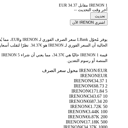
1 IRENON مقابل 34.37 EUR
آخر وقت التحديث --
تحديث
اشتري IRENON الآن
الحالية أن السعر الفوري لـ IRENON هو €34.37. نظرًا لتقلب أسعار العملات المشفرة باستمرار، ننصحك بالعودة إلى هذه الصفحة قبل التداول للاطلاع على أحدث نتائج التحويل.
المنصة أو رسوم التعدين.
IRENON/EUR محول سعر الصرف
IRENON
EUR
€34.37
1 IRENON
€68.73
2 IRENON
€171.84
5 IRENON
€343.67
10 IRENON
€687.34
20 IRENON
€1.72K
50 IRENON
€3.44K
100 IRENON
€6.87K
200 IRENON
€17.18K
500 IRENON
€34.37K
1000 IRENON