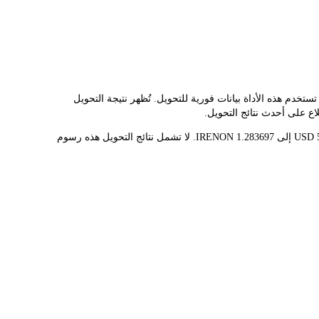
ر مُحوّل LBank سعر الصرف الفوري لـ IRENON وUSD، مما يُسهّل عليك تحويل IREN (ONDO TOKENIZED STOCK)(IRENON) إلى USD. تستخدم هذه الأداة بيانات فورية للتحويل. تُظهر نتيجة التحويل
قيمة 1 IRENON حاليًا هي $38.95، مما يعني أن شراء 5 IRENON سيكلفك $194.75. وبالمثل، يمكن تحويل 1 USD إلى 0.02567394 IRENON، و50 USD إلى 1.283697 IRENON. لا تشمل نتائج التحويل هذه رسوم