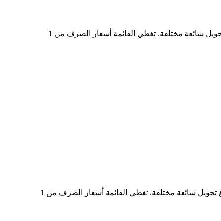
في الجدول أعلاه، ستجد مخططًا شاملًا لبيانات تحويل العملات من IRENON إلى USD، يُظهر علاقة قيمة الدولار الأمريكي بمبالغ تحويل شائعة مختلفة. تغطي القائمة أسعار الصرف من 1
في الجدول أعلاه، ستجد مخططًا شاملًا لبيانات التحويل من USD إلى IRENON، يُظهر علاقة القيمة بين USD وIRENON عند مبالغ تحويل شائعة مختلفة. تغطي القائمة أسعار الصرف من 1