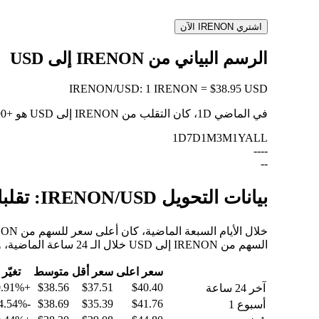
اشتري IRENON الآن
الرسم البياني من IRENON إلى USD
IRENON
/
USD
:
1 IRENON = $38.95 USD
في الماضي 1D، كان التقلب من IRENON إلى USD هو
+0.90%
1D
7D
1M
3M
1Y
ALL
--
--
--
بيانات التحويل IRENON/USD: تقلبات القيمة وتغييرات الأسعار من IRENON إلى USD
السهم من IRENON إلى USD خلال الـ 24 ساعة الماضية، والـ 30 يومًا الماضية، والـ 90 يومًا الماضية.
سعر اعلى
سعر أقل
متوسط
تغيّر
+0.91%
$38.56
$37.51
$40.40
آخر 24 ساعة
-4.54%
$38.69
$35.39
$41.76
أسبوع 1