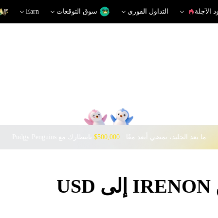
د الآجلة
التداول الفوري
سوق التوقعات
Earn
ما بعد الجليد، نمضي أبعد معًا · ‎
$500,000
بانتظارك مع Pudgy Penguins
U