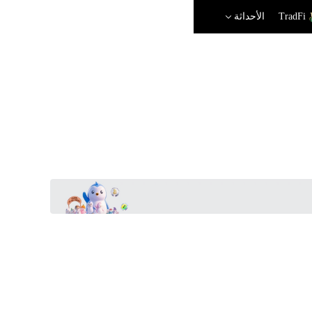
TradFi
الأحداثة