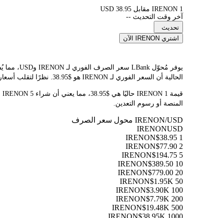
1 IRENON مقابل 38.95 USD
آخر وقت التحديث --
تحديث
اشتري IRENON الآن
الحالية أن السعر الفوري لـ IRENON هو $38.95. نظرًا لتقلب أسعار العملات المشفرة باستمرار، ننصحك بالعودة إلى هذه الصفحة قبل التداول للاطلاع على أحدث نتائج التحويل.
المنصة أو رسوم التعدين.
IRENON/USD محول سعر الصرف
IRENON
USD
$38.95
1 IRENON
$77.90
2 IRENON
$194.75
5 IRENON
$389.50
10 IRENON
$779.00
20 IRENON
$1.95K
50 IRENON
$3.90K
100 IRENON
$7.79K
200 IRENON
$19.48K
500 IRENON
$38.95K
1000 IRENON