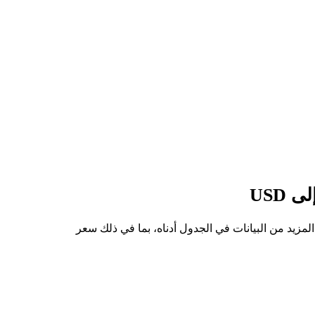
من IRENON إلى USD هو $41.76، وأدنى سعر هو $35.39. يمكنك الاطلاع على المزيد من البيانات في الجدول أدناه، بما في ذلك سعر