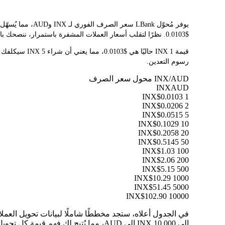
$0.0103. نظرًا لتقلب أسعار العملات المشفرة باستمرار، ننصحك بالعودة إلى هذه الصفحة قبل التداول للاطلاع على أحدث نتائج التحويل.
رسوم التعدين.
INX/AUD محول سعر الصرف
INX
AUD
$0.0103
1 INX
$0.0206
2 INX
$0.0515
5 INX
$0.1029
10 INX
$0.2058
20 INX
$0.5145
50 INX
$1.03
100 INX
$2.06
200 INX
$5.15
500 INX
$10.29
1000 INX
$51.45
5000 INX
$102.90
10000 INX
إلى 10,000 INX إلى AUD، مما يُتيح لك فهم قيمة كل تحويل بوضوح.