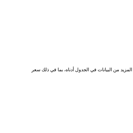
 من INX إلى AUD هو $0.0136، وأدنى سعر هو $0.009962. يمكنك الاطلاع على المزيد من البيانات في الجدول أدناه، بما في ذلك سعر