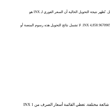
يوفر مُحوّل LBank سعر الصرف الفوري لـ INX وAUD، مما يُسهّل عليك تحويل INFINEX(INX) إلى AUD. تستخدم هذه الأداة بيانات فورية للتحويل. تُظهر نتيجة التحويل الحالية أن السعر الفوري لـ INX هو
قيمة 1 INX حاليًا هي $0.0103، مما يعني أن شراء 5 INX سيكلفك $0.0515. وبالمثل، يمكن تحويل 1 AUD إلى 97.17934181 INX، و50 AUD إلى 4,858.9670905 INX. لا تشمل نتائج التحويل هذه رسوم المنصة أو
في الجدول أعلاه، ستجد مخططًا شاملًا لبيانات تحويل العملات من INX إلى AUD، يُظهر علاقة قيمة الدولار الأمريكي بمبالغ تحويل شائعة مختلفة. تغطي القائمة أسعار الصرف من 1 INX