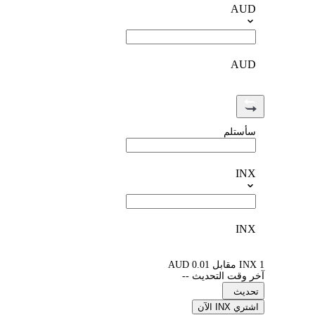
AUD
AUD
سأستلم
INX
INX
1 INX مقابل 0.01 AUD
آخر وقت التحديث --
تحديث
اشتري INX الآن