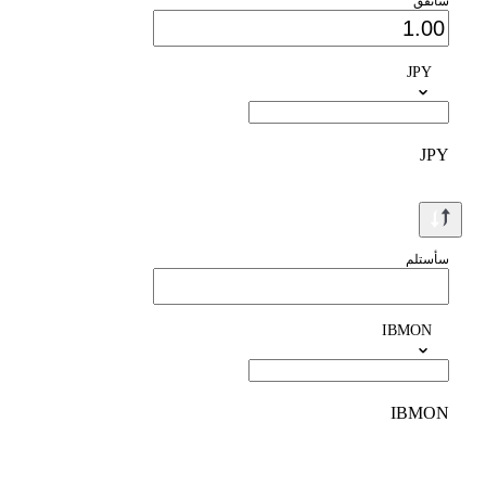
سأنفق
JPY
JPY
سأستلم
IBMON
IBMON