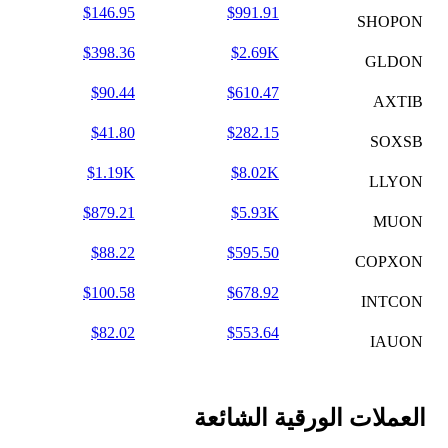
$146.95
$991.91
SHOPON
$398.36
$2.69K
GLDON
$90.44
$610.47
AXTIB
$41.80
$282.15
SOXSB
$1.19K
$8.02K
LLYON
$879.21
$5.93K
MUON
$88.22
$595.50
COPXON
$100.58
$678.92
INTCON
$82.02
$553.64
IAUON
العملات الورقية الشائعة