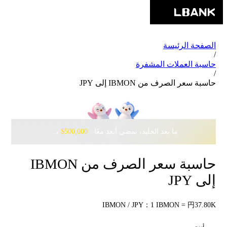
الصفحة الرئيسة
/
حاسبة العملات المشفرة
/
حاسبة سعر الصرف من IBMON إلى JPY
ما بعد الجليد، نمضي أبعد معًا · ‎
$500,000
بانتظارك مع Pudgy Penguins
حاسبة سعر الصرف من IBMON
إلى JPY
IBMON / JPY：1 IBMON = 円37.80K