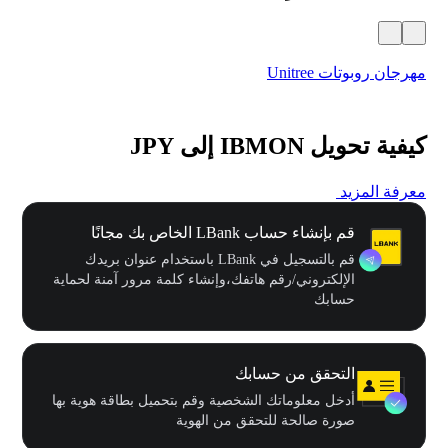
مهرجان روبوتات Unitree
$500,000 في
كيفية تحويل IBMON إلى JPY
معرفة المزيد
قم بإنشاء حساب LBank الخاص بك مجانًا
قم بالتسجيل في LBank باستخدام عنوان بريدك
الإلكتروني/رقم هاتفك،وإنشاء كلمة مرور آمنة لحماية
حسابك
التحقق من حسابك
أدخل معلوماتك الشخصية وقم بتحميل بطاقة هوية بها
صورة صالحة للتحقق من الهوية