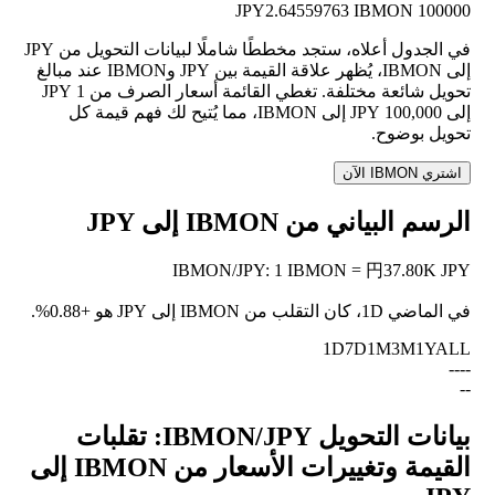
2.64559763 IBMON
100000 JPY
في الجدول أعلاه، ستجد مخططًا شاملًا لبيانات التحويل من JPY
إلى IBMON، يُظهر علاقة القيمة بين JPY وIBMON عند مبالغ
تحويل شائعة مختلفة. تغطي القائمة أسعار الصرف من 1 JPY
إلى 100,000 JPY إلى IBMON، مما يُتيح لك فهم قيمة كل
تحويل بوضوح.
اشتري IBMON الآن
الرسم البياني من IBMON إلى JPY
IBMON
/
JPY
:
1 IBMON = 円37.80K JPY
في الماضي 1D، كان التقلب من IBMON إلى JPY هو
+0.88%
.
1D
7D
1M
3M
1Y
ALL
--
--
--
بيانات التحويل IBMON/JPY: تقلبات
القيمة وتغييرات الأسعار من IBMON إلى