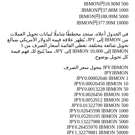
円18.90M
500 IBMON
円37.80M
1000 IBMON
円188.99M
5000 IBMON
円377.99M
10000 IBMON
في الجدول أعلاه، ستجد مخططًا شاملًا لبيانات تحويل العملات
من IBMON إلى JPY، يُظهر علاقة قيمة الدولار الأمريكي بمبالغ
تحويل شائعة مختلفة. تغطي القائمة أسعار الصرف من 1
IBMON إلى 10,000 IBMON إلى JPY، مما يُتيح لك فهم قيمة
كل تحويل بوضوح.
JPY/IBMON محول سعر الصرف
JPY
IBMON
0.00002646 IBMON
1 JPY
0.00026456 IBMON
10 JPY
0.0013228 IBMON
50 JPY
0.0026456 IBMON
100 JPY
0.0052912 IBMON
200 JPY
0.01322799 IBMON
500 JPY
0.02645598 IBMON
1000 JPY
0.05291195 IBMON
2000 JPY
0.13227988 IBMON
5000 JPY
0.26455976 IBMON
10000 JPY
1.32279881 IBMON
50000 JPY