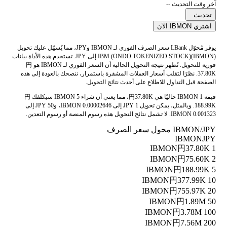
آخر وقت التحديث --
تحديث
اشتري IBMON الآن
يوفر مُحوّل LBank سعر الصرف الفوري لـ IBMON وJPY، مما يُسهّل عليك تحويل
IBM (ONDO TOKENIZED STOCK)(IBMON) إلى JPY. تستخدم هذه الأداة بيانات
فورية للتحويل. تُظهر نتيجة التحويل الحالية أن السعر الفوري لـ IBMON هو 円
37.80K. نظرًا لتقلب أسعار العملات المشفرة باستمرار، ننصحك بالعودة إلى هذه
الصفحة قبل التداول للاطلاع على أحدث نتائج التحويل.
قيمة 1 IBMON حاليًا هي 円37.80K، مما يعني أن شراء 5 IBMON سيكلفك 円
188.99K. وبالمثل، يمكن تحويل 1 JPY إلى 0.00002646 IBMON، و50 JPY إلى
0.001323 IBMON. لا تشمل نتائج التحويل هذه رسوم المنصة أو رسوم التعدين.
IBMON/JPY محول سعر الصرف
IBMON
JPY
円37.80K
1 IBMON
円75.60K
2 IBMON
円188.99K
5 IBMON
円377.99K
10 IBMON
円755.97K
20 IBMON
円1.89M
50 IBMON
円3.78M
100 IBMON
円7.56M
200 IBMON