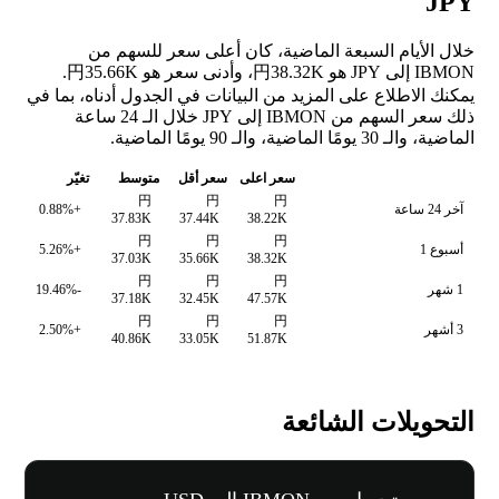
JPY
خلال الأيام السبعة الماضية، كان أعلى سعر للسهم من
IBMON إلى JPY هو 円38.32K، وأدنى سعر هو 円35.66K.
يمكنك الاطلاع على المزيد من البيانات في الجدول أدناه، بما في
ذلك سعر السهم من IBMON إلى JPY خلال الـ 24 ساعة
الماضية، والـ 30 يومًا الماضية، والـ 90 يومًا الماضية.
سعر اعلى
سعر أقل
متوسط
تغيّر
円
円
円
آخر 24 ساعة
+0.88%
37.83K
37.44K
38.22K
円
円
円
أسبوع 1
+5.26%
37.03K
35.66K
38.32K
円
円
円
1 شهر
-19.46%
37.18K
32.45K
47.57K
円
円
円
3 أشهر
+2.50%
40.86K
33.05K
51.87K
التحويلات الشائعة