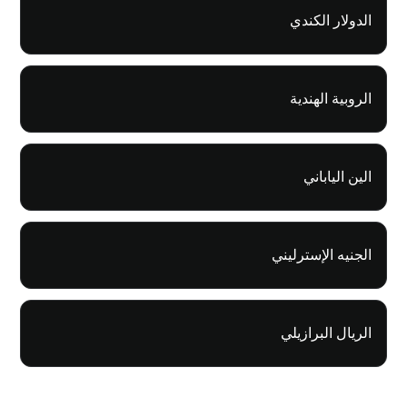
الدولار الكندي
الروبية الهندية
الين الياباني
الجنيه الإسترليني
الريال البرازيلي