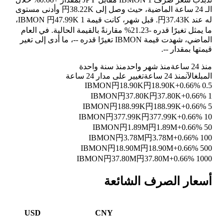
الـ 24 ساعة الماضية، حيث وصل إلى 円38.22K وأدنى مستوى
له عند 円37.43K. قبل شهر، كانت قيمة 1 IBMON 円47.99K،
ما يمثل تغيرًا قدره
-21.23%
مقارنةً بالقيمة الحالية. في العام
الماضي، شهدت قيمة IBMON تغيرًا قدره
--
، ما أدى إلى تغير
قيمتها بمقدار
--
.
منذ 24 ساعة
منذ شهر واحد
منذ سنة واحدة
المبلغ
الآن
منذ 24 ساعة
تغيير على مدار 24 ساعة
円18.90K
円18.90K
+0.66%
0.5 IBMON
円37.80K
円37.80K
+0.66%
1 IBMON
円188.99K
円188.99K
+0.66%
5 IBMON
円377.99K
円377.99K
+0.66%
10 IBMON
円1.89M
円1.89M
+0.66%
50 IBMON
円3.78M
円3.78M
+0.66%
100 IBMON
円18.90M
円18.90M
+0.66%
500 IBMON
円37.80M
円37.80M
+0.66%
1000 IBMON
أسعار الصرف الشائعة
USD
CNY