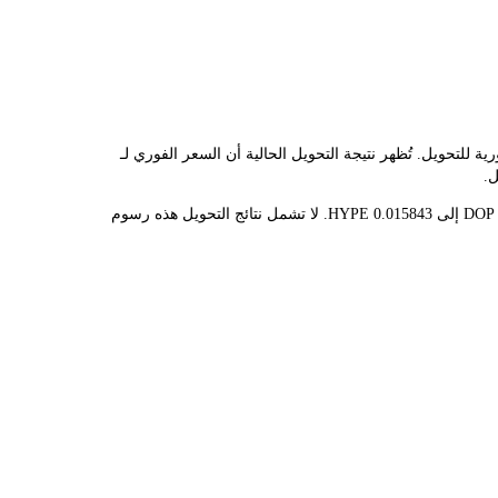
عليك تحويل HYPERLIQUID(HYPE) إلى DOP. تستخدم هذه الأداة بيانات فورية للتحويل. تُظهر نتيجة التحويل الحالية أن السعر الفوري لـ
قيمة 1 HYPE حاليًا هي RD$3.16K، مما يعني أن شراء 5 HYPE سيكلفك RD$15.78K. وبالمثل، يمكن تحويل 1 DOP إلى 0.00031686 HYPE، و50 DOP إلى 0.015843 HYPE. لا تشمل نتائج التحويل هذه رسوم