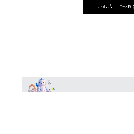
TradFi
الأحداثة