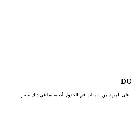
ى سعر للسهم من HYPE إلى DOP هو RD$3.37K، وأدنى سعر هو RD$3.04K. يمكنك الاطلاع على المزيد من البيانات في الجدول أدناه، بما في ذلك سعر