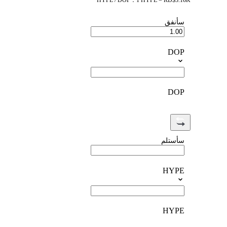
HYPE / DOP：1 HYPE = RD$3.16K
سأنفق
DOP
DOP
سأستلم
HYPE
HYPE