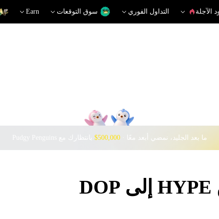
د الآجلة
التداول الفوري
سوق التوقعات
Earn
ما بعد الجليد، نمضي أبعد معًا · ‎
$500,000
بانتظارك مع Pudgy Penguins
D