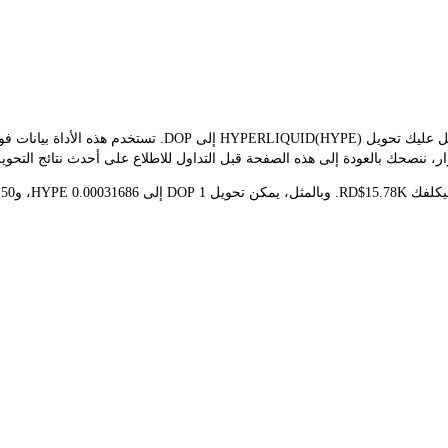
يوفر مُحوّل LBank سعر الصرف الفوري لـ HYPE وDOP، مما يُسهّل 