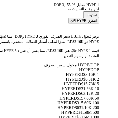
1 HYPE مقابل 3,155.96 DOP
آخر وقت التحديث --
تحديث
اشتري HYPE الآن
HYPE هو RD$3.16K. نظرًا لتقلب أسعار العملات المشفرة باستمرار، ننصحك بالعودة إلى هذه الصفحة قبل التداول للاطلاع على أحدث نتائج التحويل.
المنصة أو رسوم التعدين.
HYPE/DOP محول سعر الصرف
HYPE
DOP
RD$3.16K
1 HYPE
RD$6.31K
2 HYPE
RD$15.78K
5 HYPE
RD$31.56K
10 HYPE
RD$63.12K
20 HYPE
RD$157.80K
50 HYPE
RD$315.60K
100 HYPE
RD$631.19K
200 HYPE
RD$1.58M
500 HYPE
RD$3.16M
1000 HYPE