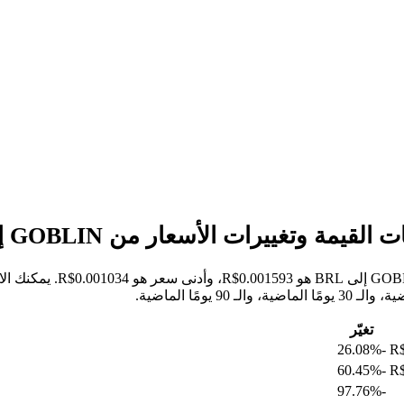
خلال الأيام السبعة الماضي
تغيّر
-26.08%
R$
-60.45%
R$
-97.76%