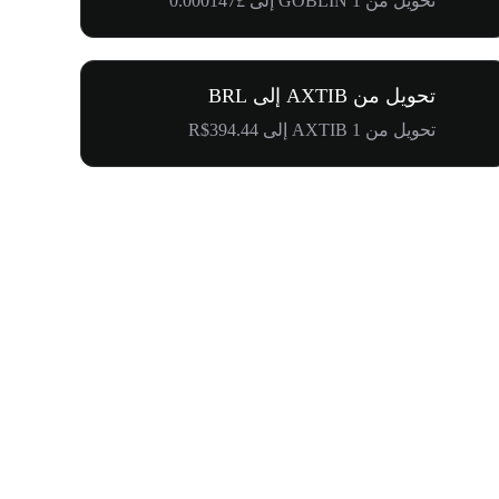
تحويل من 1 GOBLIN إلى £0.000147
تحويل من AXTIB إلى BRL
تحويل من 1 AXTIB إلى R$394.44
كرنفال إدراج WOOF و1