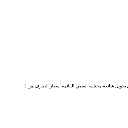
في الجدول أعلاه، ستجد مخططًا شاملًا لبيانات التحويل من BRL إلى GOBLIN، يُظهر علاقة القيمة بين BRL وGOBLIN عند مبالغ تحويل شائعة مختلفة. تغطي القائمة أسعار الصرف من 1