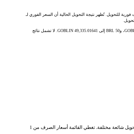
ا يُسهّل عليك تحويل GOBLINCOIN(GOBLIN) إلى BRL. تستخدم هذه الأداة بيانات فورية للتحويل. تُظهر نتيجة التحويل الحالية أن السعر الفوري لـ
قيمة 1 GOBLIN حاليًا هي R$0.001013، مما يعني أن شراء 5 GOBLIN سيكلفك R$0.005067. وبالمثل، يمكن تحويل 1 BRL إلى 986.7003282 GOBLIN، و50 BRL إلى 49,335.01641 GOBLIN. لا تشمل نتائج
في الجدول أعلاه، ستجد مخططًا شاملًا لبيانات تحويل العملات من GOBLIN إلى BRL، يُظهر علاقة قيمة الدولار الأمريكي بمبالغ تحويل شائعة مختلفة. تغطي القائمة أسعار الصرف من 1