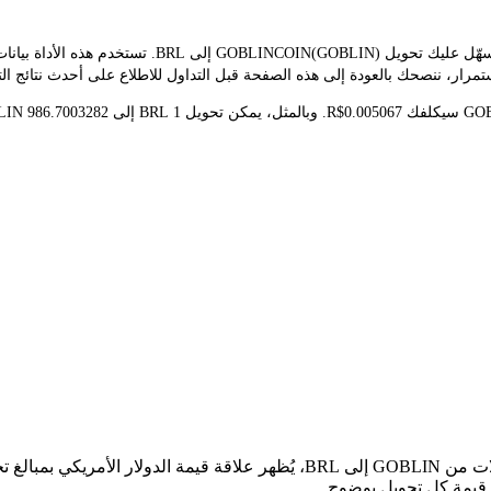
يوفر مُحوّل LBank سعر الصرف الفوري لـ GOBLIN وBRL، مم