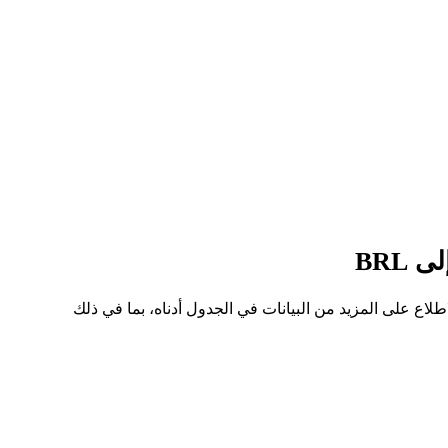
ة، كان أعلى سعر للسهم من GOBLIN إلى BRL هو R$0.001593، وأدنى سعر هو R$0.001034. يمكنك الاطلاع على المزيد من البيانات في الجدول أدناه، بما في ذلك