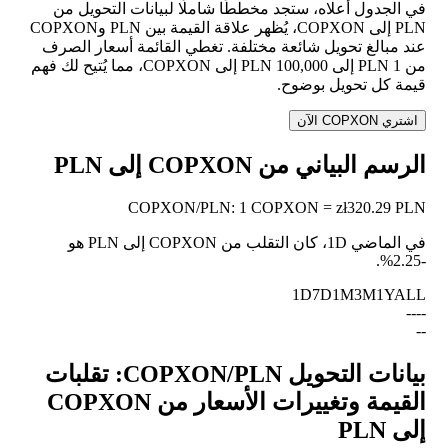
في الجدول أعلاه، ستجد مخططًا شاملًا لبيانات التحويل من
PLN إلى COPXON، يُظهر علاقة القيمة بين PLN وCOPXON
عند مبالغ تحويل شائعة مختلفة. تغطي القائمة أسعار الصرف
من 1 PLN إلى 100,000 PLN إلى COPXON، مما يُتيح لك فهم
قيمة كل تحويل بوضوح.
اشتري COPXON الآن
الرسم البياني من COPXON إلى PLN
COPXON
/
PLN
:
1 COPXON = zł320.29 PLN
في الماضي 1D، كان التقلب من COPXON إلى PLN هو
.
-2.25%
1D
7D
1M
3M
1Y
ALL
--
--
--
بيانات التحويل COPXON/PLN: تقلبات
القيمة وتغييرات الأسعار من COPXON
إلى PLN