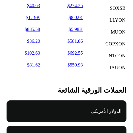
$40.63
$274.25
SOXSB
$1.19K
$8.02K
LLYON
$885.58
$5.98K
MUON
$86.20
$581.86
COPXON
$102.60
$692.55
INTCON
$81.62
$550.93
IAUON
العملات الورقية الشائعة
الدولار الأمريكي