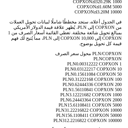
zł320.29K
1000 COPXON
zł1.60M
5000 COPXON
zł3.20M
10000 COPXON
في الجدول أعلاه، ستجد مخططًا شاملًا لبيانات تحويل العملات
من COPXON إلى PLN، يُظهر علاقة قيمة الدولار الأمريكي
بمبالغ تحويل شائعة مختلفة. تغطي القائمة أسعار الصرف من 1
COPXON إلى 10,000 COPXON إلى PLN، مما يُتيح لك فهم
قيمة كل تحويل بوضوح.
PLN/COPXON محول سعر الصرف
PLN
COPXON
0.00312222 COPXON
1 PLN
0.03122217 COPXON
10 PLN
0.15611084 COPXON
50 PLN
0.31222168 COPXON
100 PLN
0.62444336 COPXON
200 PLN
1.56110841 COPXON
500 PLN
3.12221682 COPXON
1000 PLN
6.24443364 COPXON
2000 PLN
15.61108411 COPXON
5000 PLN
31.22216822 COPXON
10000 PLN
156.1108411 COPXON
50000 PLN
312.2216822 COPXON
100000 PLN