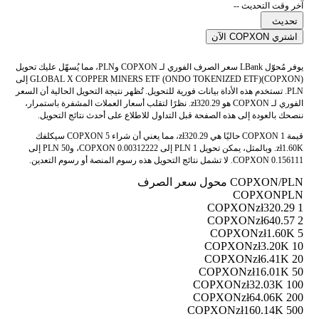
آخر وقت التحديث --
تحديث
اشتري COPXON الآن
يوفر مُحوّل LBank سعر الصرف الفوري لـ COPXON وPLN، مما يُسهّل عليك تحويل
GLOBAL X COPPER MINERS ETF (ONDO TOKENIZED ETF)(COPXON) إلى
PLN. تستخدم هذه الأداة بيانات فورية للتحويل. تُظهر نتيجة التحويل الحالية أن السعر
الفوري لـ COPXON هو zł320.29. نظرًا لتقلب أسعار العملات المشفرة باستمرار،
ننصحك بالعودة إلى هذه الصفحة قبل التداول للاطلاع على أحدث نتائج التحويل.
قيمة 1 COPXON حاليًا هي zł320.29، مما يعني أن شراء 5 COPXON سيكلفك
zł1.60K. وبالمثل، يمكن تحويل 1 PLN إلى 0.00312222 COPXON، و50 PLN إلى
0.156111 COPXON. لا تشمل نتائج التحويل هذه رسوم المنصة أو رسوم التعدين.
COPXON/PLN محول سعر الصرف
COPXON
PLN
zł320.29
1 COPXON
zł640.57
2 COPXON
zł1.60K
5 COPXON
zł3.20K
10 COPXON
zł6.41K
20 COPXON
zł16.01K
50 COPXON
zł32.03K
100 COPXON
zł64.06K
200 COPXON
zł160.14K
500 COPXON