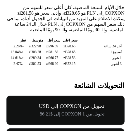
خلال الأيام السبعة الماضية، كان أعلى سعر للسهم من
COPXON إلى PLN هو zł328.65، وأدنى سعر هو zł281.58.
يمكنك الاطلاع على المزيد من البيانات في الجدول أدناه، بما في
ذلك سعر السهم من COPXON إلى PLN خلال الـ 24 ساعة
الماضية، والـ 30 يومًا الماضية، والـ 90 يومًا الماضية.
سعر اعلى
سعر أقل
متوسط
تغيّر
آخر 24 ساعة
zł328.65
zł296.69
zł322.98
-2.26%
أسبوع 1
zł328.65
zł281.58
zł308.28
+13.04%
1 شهر
zł328.53
zł266.77
zł289.34
+14.61%
3 أشهر
zł372.15
zł268.20
zł302.53
-2.47%
التحويلات الشائعة
تحويل من COPXON إلى USD
تحويل من 1 COPXON إلى $86.21