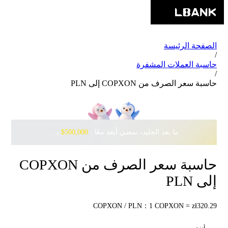
الصفحة الرئيسة
/
حاسبة العملات المشفرة
/
حاسبة سعر الصرف من COPXON إلى PLN
ما بعد الجليد، نمضي أبعد معًا · ‎
$500,000
بانتظارك مع Pudgy Penguins
حاسبة سعر الصرف من COPXON
إلى PLN
COPXON / PLN：1 COPXON = zł320.29