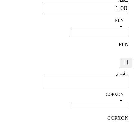
سأنفق
PLN
PLN
سأستلم
COPXON
COPXON