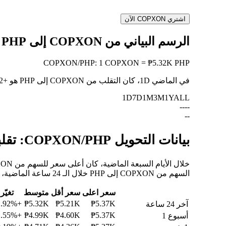
اشتري COPXON الآن
الرسم البياني من COPXON إلى PHP
COPXON
/
PHP
:
1 COPXON = ₱5.32K PHP
في الماضي 1D، كان التقلب من COPXON إلى PHP هو
+1.92%
1D
7D
1M
3M
1Y
ALL
--
--
--
بيانات التحويل COPXON/PHP: تقلبات القيمة وتغييرات الأسعار من COPXON إلى PHP
السهم من COPXON إلى PHP خلال الـ 24 ساعة الماضية، والـ 30 يومًا الماضية، والـ 90 يومًا الماضية.
سعر اعلى
سعر أقل
متوسط
تغيّر
+1.92%
₱5.32K
₱5.21K
₱5.37K
آخر 24 ساعة
+11.55%
₱4.99K
₱4.60K
₱5.37K
أسبوع 1