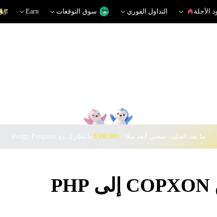
د الآجلة
التداول الفوري
سوق التوقعات
Earn
ما بعد الجليد، نمضي أبعد معًا · ‎
$500,000
بانتظارك مع Pudgy Penguins
P