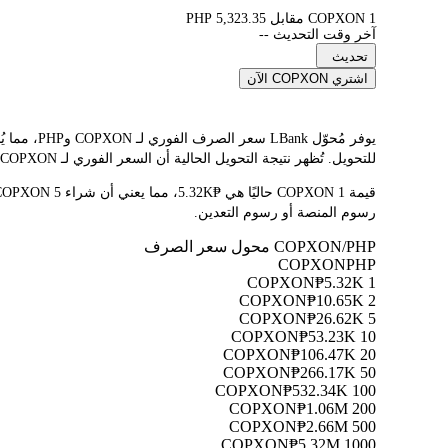
1 COPXON مقابل 5,323.35 PHP
آخر وقت التحديث --
تحديث
اشتري COPXON الآن
للتحويل. تُظهر نتيجة التحويل الحالية أن السعر الفوري لـ COPXON هو ₱5.32K. نظرًا لتقلب أسعار العملات المشفرة باستمرار، ننصحك بالعودة إلى هذه الصفحة قبل التداول للاطلاع على أحدث نتائج التحويل.
رسوم المنصة أو رسوم التعدين.
COPXON/PHP محول سعر الصرف
COPXON
PHP
₱5.32K
1 COPXON
₱10.65K
2 COPXON
₱26.62K
5 COPXON
₱53.23K
10 COPXON
₱106.47K
20 COPXON
₱266.17K
50 COPXON
₱532.34K
100 COPXON
₱1.06M
200 COPXON
₱2.66M
500 COPXON
₱5.32M
1000 COPXON