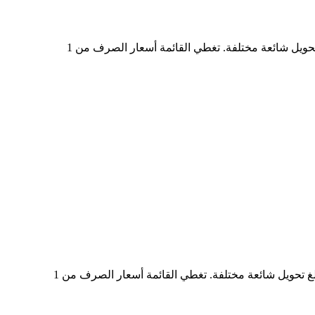
في الجدول أعلاه، ستجد مخططًا شاملًا لبيانات تحويل العملات من COPXON إلى PHP، يُظهر علاقة قيمة الدولار الأمريكي بمبالغ تحويل شائعة مختلفة. تغطي القائمة أسعار الصرف من 1
في الجدول أعلاه، ستجد مخططًا شاملًا لبيانات التحويل من PHP إلى COPXON، يُظهر علاقة القيمة بين PHP وCOPXON عند مبالغ تحويل شائعة مختلفة. تغطي القائمة أسعار الصرف من 1