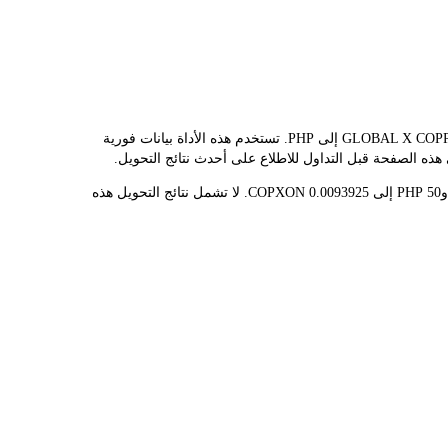
يوفر مُحوّل LBank سعر الصرف الفوري لـ COPXON وPHP، مما يُسهّل عليك تحويل GLOBAL X COPPER MINERS ETF (ONDO TOKENIZED ETF)(COPXON) إلى PHP. تستخدم هذه الأداة بيانات فورية
قيمة 1 COPXON حاليًا هي ₱5.32K، مما يعني أن شراء 5 COPXON سيكلفك ₱26.62K. وبالمثل، يمكن تحويل 1 PHP إلى 0.00018785 COPXON، و50 PHP إلى 0.0093925 COPXON. لا تشمل نتائج التحويل هذه