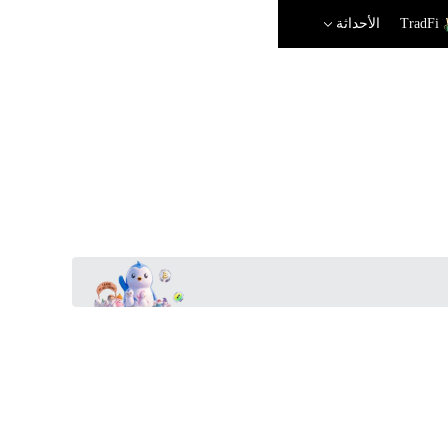
TradFi
الأحداثة