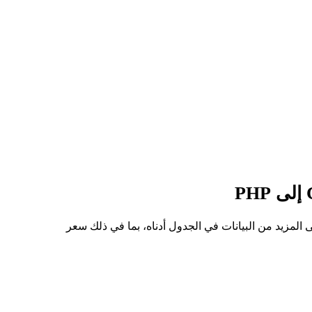
لسهم من COPXON إلى PHP هو ₱5.37K، وأدنى سعر هو ₱4.60K. يمكنك الاطلاع على المزيد من البيانات في الجدول أدناه، بما في ذلك سعر