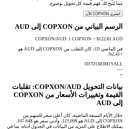
مما يُتيح لك فهم قيمة كل تحويل بوضوح.
اشتري COPXON الآن
الرسم البياني من COPXON إلى AUD
COPXON
/
AUD
:
1 COPXON = $122.81 AUD
في الماضي 1D، كان التقلب من COPXON إلى AUD هو
.
+2.41%
1D
7D
1M
3M
1Y
ALL
--
--
--
بيانات التحويل COPXON/AUD: تقلبات
القيمة وتغييرات الأسعار من COPXON
إلى AUD
خلال الأيام السبعة الماضية، كان أعلى سعر للسهم من
COPXON إلى AUD هو $125.09، وأدنى سعر هو $107.64.
يمكنك الاطلاع على المزيد من البيانات في الجدول أدناه، بما في