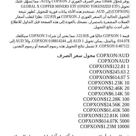
يوفر مُحوّل LBank سعر الصرف الفوري لـ COPXON وAUD، مما يُسهّل عليك
تحويل GLOBAL X COPPER MINERS ETF (ONDO TOKENIZED ETF)
(COPXON) إلى AUD. تستخدم هذه الأداة بيانات فورية للتحويل. تُظهر نتيجة
التحويل الحالية أن السعر الفوري لـ COPXON هو $122.81. نظرًا لتقلب أسعار
العملات المشفرة باستمرار، ننصحك بالعودة إلى هذه الصفحة قبل التداول للاطلاع
على أحدث نتائج التحويل.
قيمة 1 COPXON حاليًا هي $122.81، مما يعني أن شراء 5 COPXON سيكلفك
$614.07. وبالمثل، يمكن تحويل 1 AUD إلى 0.00814244 COPXON، و50 AUD إلى
0.407122 COPXON. لا تشمل نتائج التحويل هذه رسوم المنصة أو رسوم التعدين.
COPXON/AUD محول سعر الصرف
COPXON
AUD
$122.81
1 COPXON
$245.63
2 COPXON
$614.07
5 COPXON
$1.23K
10 COPXON
$2.46K
20 COPXON
$6.14K
50 COPXON
$12.28K
100 COPXON
$24.56K
200 COPXON
$61.41K
500 COPXON
$122.81K
1000 COPXON
$614.07K
5000 COPXON
$1.23M
10000 COPXON