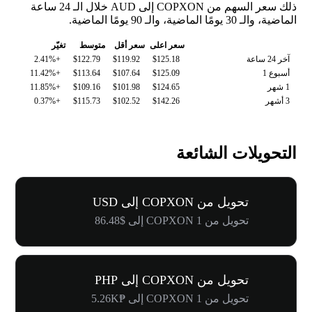
ذلك سعر السهم من COPXON إلى AUD خلال الـ 24 ساعة
الماضية، والـ 30 يومًا الماضية، والـ 90 يومًا الماضية.
سعر اعلى
سعر أقل
متوسط
تغيّر
آخر 24 ساعة
$125.18
$119.92
$122.79
+2.41%
أسبوع 1
$125.09
$107.64
$113.64
+11.42%
1 شهر
$124.65
$101.98
$109.16
+11.85%
3 أشهر
$142.26
$102.52
$115.73
+0.37%
التحويلات الشائعة
تحويل من COPXON إلى USD
تحويل من 1 COPXON إلى $86.48
تحويل من COPXON إلى PHP
تحويل من 1 COPXON إلى ₱5.26K