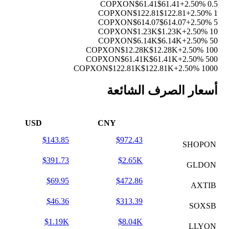
$61.41
$61.41
+2.50%
0.5 COPXON
$122.81
$122.81
+2.50%
1 COPXON
$614.07
$614.07
+2.50%
5 COPXON
$1.23K
$1.23K
+2.50%
10 COPXON
$6.14K
$6.14K
+2.50%
50 COPXON
$12.28K
$12.28K
+2.50%
100 COPXON
$61.41K
$61.41K
+2.50%
500 COPXON
$122.81K
$122.81K
+2.50%
1000 COPXON
أسعار الصرف الشائعة
USD
CNY
$143.85
$972.43
SHOPON
$391.73
$2.65K
GLDON
$69.95
$472.86
AXTIB
$46.36
$313.39
SOXSB
$1.19K
$8.04K
LLYON