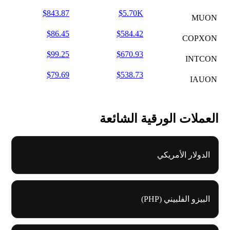
$843.87
$5.70K
MUON
$86.45
$584.42
COPXON
$99.25
$670.93
INTCON
$79.69
$538.73
IAUON
العملات الورقية الشائعة
الدولار الأمريكي
البيزو الفلبيني (PHP)