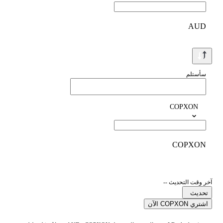
AUD
سأستلم
COPXON
COPXON
آخر وقت التحديث --
تحديث
اشتري COPXON الآن