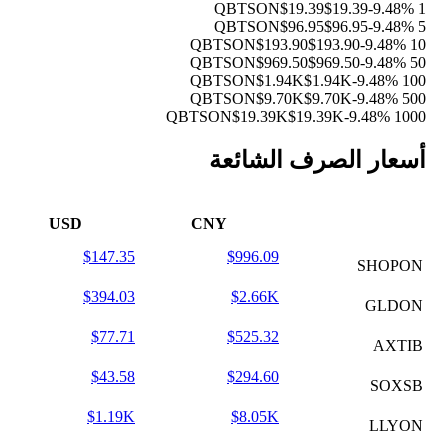
$19.39
$19.39
-9.48%
1 QBTSON
$96.95
$96.95
-9.48%
5 QBTSON
$193.90
$193.90
-9.48%
10 QBTSON
$969.50
$969.50
-9.48%
50 QBTSON
$1.94K
$1.94K
-9.48%
100 QBTSON
$9.70K
$9.70K
-9.48%
500 QBTSON
$19.39K
$19.39K
-9.48%
1000 QBTSON
أسعار الصرف الشائعة
USD
CNY
$147.35
$996.09
SHOPON
$394.03
$2.66K
GLDON
$77.71
$525.32
AXTIB
$43.58
$294.60
SOXSB
$1.19K
$8.05K
LLYON