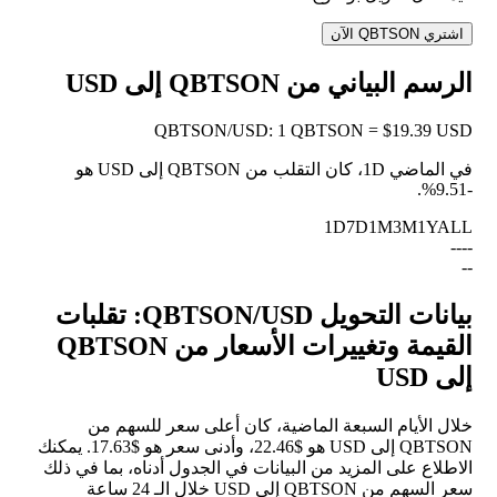
اشتري QBTSON الآن
الرسم البياني من QBTSON إلى USD
QBTSON
/
USD
:
1 QBTSON = $19.39 USD
في الماضي 1D، كان التقلب من QBTSON إلى USD هو
.
-9.51%
1D
7D
1M
3M
1Y
ALL
--
--
--
بيانات التحويل QBTSON/USD: تقلبات
القيمة وتغييرات الأسعار من QBTSON
إلى USD
خلال الأيام السبعة الماضية، كان أعلى سعر للسهم من
QBTSON إلى USD هو $22.46، وأدنى سعر هو $17.63. يمكنك
الاطلاع على المزيد من البيانات في الجدول أدناه، بما في ذلك
سعر السهم من QBTSON إلى USD خلال الـ 24 ساعة