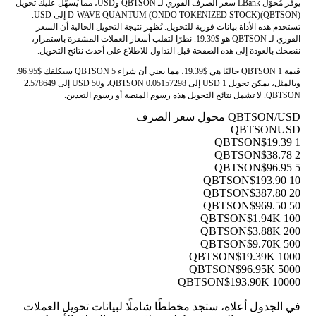
يوفر مُحوّل LBank سعر الصرف الفوري لـ QBTSON وUSD، مما يُسهّل عليك تحويل
D-WAVE QUANTUM (ONDO TOKENIZED STOCK)(QBTSON) إلى USD.
تستخدم هذه الأداة بيانات فورية للتحويل. تُظهر نتيجة التحويل الحالية أن السعر
الفوري لـ QBTSON هو $19.39. نظرًا لتقلب أسعار العملات المشفرة باستمرار،
ننصحك بالعودة إلى هذه الصفحة قبل التداول للاطلاع على أحدث نتائج التحويل.
قيمة 1 QBTSON حاليًا هي $19.39، مما يعني أن شراء 5 QBTSON سيكلفك $96.95.
وبالمثل، يمكن تحويل 1 USD إلى 0.05157298 QBTSON، و50 USD إلى 2.578649
QBTSON. لا تشمل نتائج التحويل هذه رسوم المنصة أو رسوم التعدين.
QBTSON/USD محول سعر الصرف
QBTSON
USD
$19.39
1 QBTSON
$38.78
2 QBTSON
$96.95
5 QBTSON
$193.90
10 QBTSON
$387.80
20 QBTSON
$969.50
50 QBTSON
$1.94K
100 QBTSON
$3.88K
200 QBTSON
$9.70K
500 QBTSON
$19.39K
1000 QBTSON
$96.95K
5000 QBTSON
$193.90K
10000 QBTSON
في الجدول أعلاه، ستجد مخططًا شاملًا لبيانات تحويل العملات