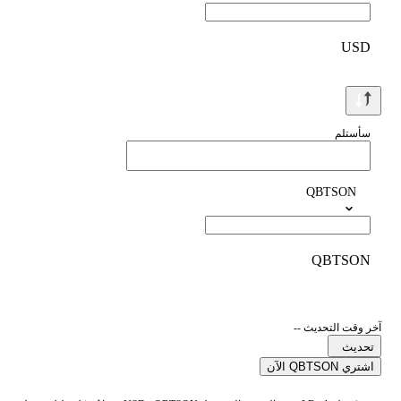
USD
سأستلم
QBTSON
QBTSON
آخر وقت التحديث --
تحديث
اشتري QBTSON الآن