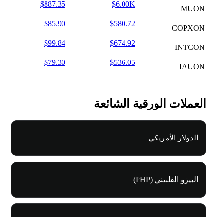
$887.35
$6.00K
MUON
$85.90
$580.72
COPXON
$99.84
$674.92
INTCON
$79.30
$536.05
IAUON
العملات الورقية الشائعة
الدولار الأمريكي
البيزو الفلبيني (PHP)