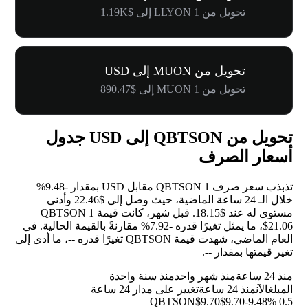
تحويل من 1 LLYON إلى $1.19K
تحويل من MUON إلى USD
تحويل من 1 MUON إلى $890.47
تحويل من QBTSON إلى USD جدول
أسعار الصرف
تذبذب سعر صرف 1 QBTSON مقابل USD بمقدار
-9.48%
خلال الـ 24 ساعة الماضية، حيث وصل إلى $22.46 وأدنى
مستوى له عند $18.15. قبل شهر، كانت قيمة 1 QBTSON
$21.06، ما يمثل تغيرًا قدره
-7.92%
مقارنةً بالقيمة الحالية. في
العام الماضي، شهدت قيمة QBTSON تغيرًا قدره
--
، ما أدى إلى
تغير قيمتها بمقدار
--
.
منذ 24 ساعة
منذ شهر واحد
منذ سنة واحدة
المبلغ
الآن
منذ 24 ساعة
تغيير على مدار 24 ساعة
$9.70
$9.70
-9.48%
0.5 QBTSON