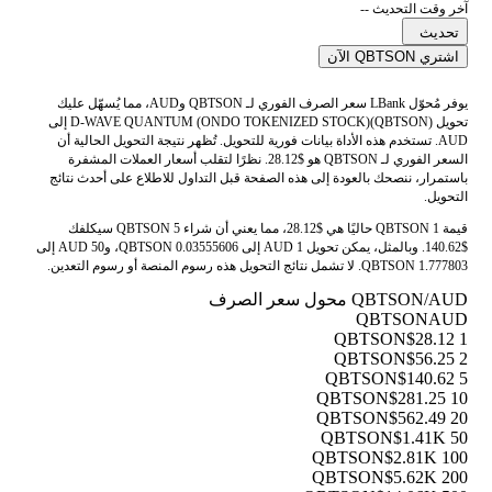
آخر وقت التحديث --
تحديث
اشتري QBTSON الآن
يوفر مُحوّل LBank سعر الصرف الفوري لـ QBTSON وAUD، مما يُسهّل عليك
تحويل D-WAVE QUANTUM (ONDO TOKENIZED STOCK)(QBTSON) إلى
AUD. تستخدم هذه الأداة بيانات فورية للتحويل. تُظهر نتيجة التحويل الحالية أن
السعر الفوري لـ QBTSON هو $28.12. نظرًا لتقلب أسعار العملات المشفرة
باستمرار، ننصحك بالعودة إلى هذه الصفحة قبل التداول للاطلاع على أحدث نتائج
التحويل.
قيمة 1 QBTSON حاليًا هي $28.12، مما يعني أن شراء 5 QBTSON سيكلفك
$140.62. وبالمثل، يمكن تحويل 1 AUD إلى 0.03555606 QBTSON، و50 AUD إلى
1.777803 QBTSON. لا تشمل نتائج التحويل هذه رسوم المنصة أو رسوم التعدين.
QBTSON/AUD محول سعر الصرف
QBTSON
AUD
$28.12
1 QBTSON
$56.25
2 QBTSON
$140.62
5 QBTSON
$281.25
10 QBTSON
$562.49
20 QBTSON
$1.41K
50 QBTSON
$2.81K
100 QBTSON
$5.62K
200 QBTSON