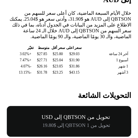
خلال الأيام السبعة الماضية، كان أعلى سعر للسهم من
QBTSON إلى AUD هو $31.90، وأدنى سعر هو $25.04. يمكنك
الاطلاع على المزيد من البيانات في الجدول أدناه، بما في ذلك
سعر السهم من QBTSON إلى AUD خلال الـ 24 ساعة
الماضية، والـ 30 يومًا الماضية، والـ 90 يومًا الماضية.
سعر اعلى
سعر أقل
متوسط
تغيّر
آخر 24 ساعة
$29.03
$25.80
$27.85
+3.02%
أسبوع 1
$31.90
$25.04
$27.71
+7.47%
1 شهر
$31.86
$23.05
$26.16
-4.07%
3 أشهر
$43.15
$23.25
$31.78
-13.15%
التحويلات الشائعة
تحويل من QBTSON إلى USD
تحويل من 1 QBTSON إلى $19.80