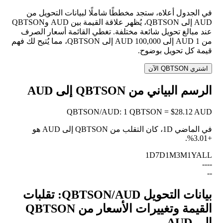
في الجدول أعلاه، ستجد مخططًا شاملًا لبيانات التحويل من
AUD إلى QBTSON، يُظهر علاقة القيمة بين AUD وQBTSON
عند مبالغ تحويل شائعة مختلفة. تغطي القائمة أسعار الصرف
من 1 AUD إلى 100,000 AUD إلى QBTSON، مما يُتيح لك فهم
قيمة كل تحويل بوضوح.
اشتري QBTSON الآن
الرسم البياني من QBTSON إلى AUD
QBTSON
/
AUD
:
1 QBTSON = $28.12 AUD
في الماضي 1D، كان التقلب من QBTSON إلى AUD هو
.
+3.01%
1D
7D
1M
3M
1Y
ALL
--
--
--
بيانات التحويل QBTSON/AUD: تقلبات
القيمة وتغييرات الأسعار من QBTSON
إلى AUD