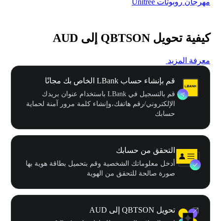
مهرجان روبوتات Unitree
$500,000 في
كيفية تحويل QBTSON إلى AUD
معرفة المزيد
قم بإنشاء حساب LBank الخاص بك مجانًا
قم بالتسجيل في LBank باستخدام عنوان بريدك
الإلكتروني/رقم هاتفك،وإنشاء كلمة مرور آمنة لحماية
حسابك
التحقق من حسابك
أدخل معلوماتك الشخصية وقم بتحميل بطاقة هوية بها
صورة صالحة للتحقق من الهوية
تحويل QBTSON إلى AUD