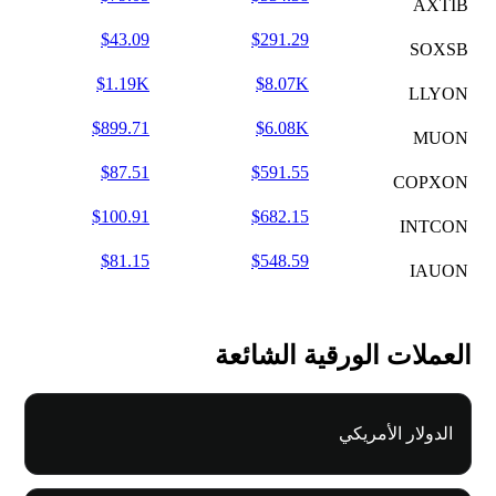
AXTIB
$43.09
$291.29
SOXSB
$1.19K
$8.07K
LLYON
$899.71
$6.08K
MUON
$87.51
$591.55
COPXON
$100.91
$682.15
INTCON
$81.15
$548.59
IAUON
العملات الورقية الشائعة
الدولار الأمريكي