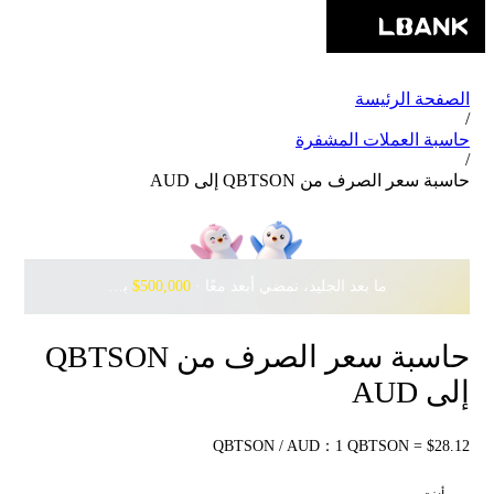
الصفحة الرئيسة
/
حاسبة العملات المشفرة
/
حاسبة سعر الصرف من QBTSON إلى AUD
ما بعد الجليد، نمضي أبعد معًا · ‎
$500,000
بانتظارك مع Pudgy Penguins
حاسبة سعر الصرف من QBTSON
إلى AUD
QBTSON / AUD：1 QBTSON = $28.12