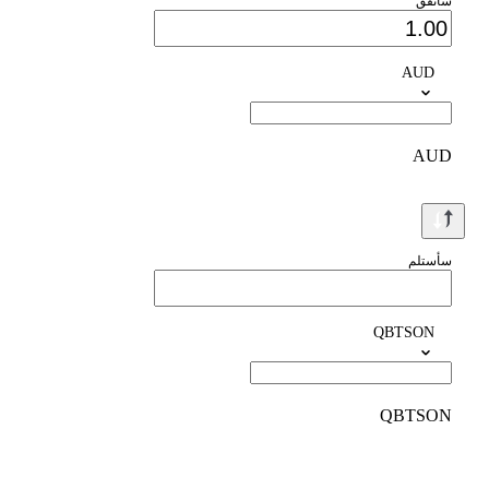
سأنفق
AUD
AUD
سأستلم
QBTSON
QBTSON