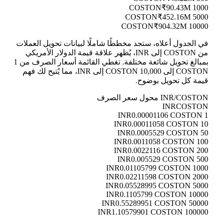
₹90.43M
1000 COSTON
₹452.16M
5000 COSTON
₹904.32M
10000 COSTON
في الجدول أعلاه، ستجد مخططًا شاملًا لبيانات تحويل العملات
من COSTON إلى INR، يُظهر علاقة قيمة الدولار الأمريكي
بمبالغ تحويل شائعة مختلفة. تغطي القائمة أسعار الصرف من 1
COSTON إلى 10,000 COSTON إلى INR، مما يُتيح لك فهم
قيمة كل تحويل بوضوح.
INR/COSTON محول سعر الصرف
INR
COSTON
0.00001106 COSTON
1 INR
0.00011058 COSTON
10 INR
0.0005529 COSTON
50 INR
0.0011058 COSTON
100 INR
0.0022116 COSTON
200 INR
0.005529 COSTON
500 INR
0.01105799 COSTON
1000 INR
0.02211598 COSTON
2000 INR
0.05528995 COSTON
5000 INR
0.1105799 COSTON
10000 INR
0.55289951 COSTON
50000 INR
1.10579901 COSTON
100000 INR