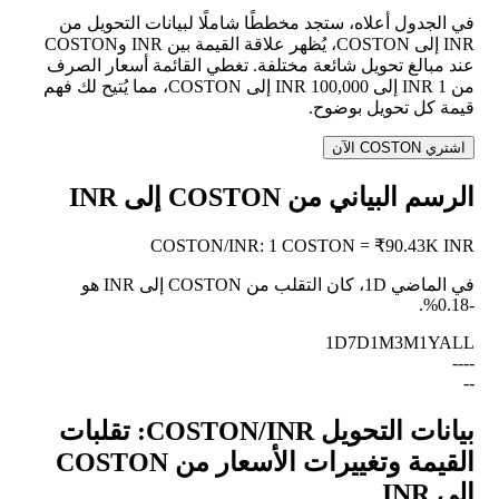
في الجدول أعلاه، ستجد مخططًا شاملًا لبيانات التحويل من
INR إلى COSTON، يُظهر علاقة القيمة بين INR وCOSTON
عند مبالغ تحويل شائعة مختلفة. تغطي القائمة أسعار الصرف
من 1 INR إلى 100,000 INR إلى COSTON، مما يُتيح لك فهم
قيمة كل تحويل بوضوح.
اشتري COSTON الآن
الرسم البياني من COSTON إلى INR
COSTON
/
INR
:
1 COSTON = ₹90.43K INR
في الماضي 1D، كان التقلب من COSTON إلى INR هو
.
-0.18%
1D
7D
1M
3M
1Y
ALL
--
--
--
بيانات التحويل COSTON/INR: تقلبات
القيمة وتغييرات الأسعار من COSTON
إلى INR