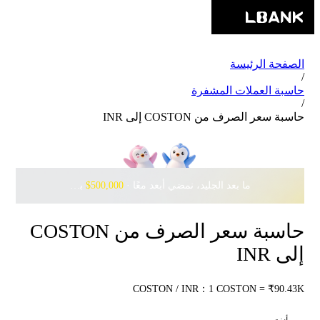
الصفحة الرئيسة
/
حاسبة العملات المشفرة
/
حاسبة سعر الصرف من COSTON إلى INR
ما بعد الجليد، نمضي أبعد معًا · ‎
$500,000
بانتظارك مع Pudgy Penguins
حاسبة سعر الصرف من COSTON
إلى INR
COSTON / INR：1 COSTON = ₹90.43K