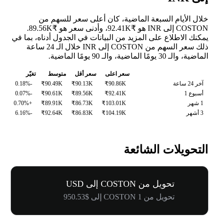
خلال الأيام السبعة الماضية، كان أعلى سعر للسهم من
COSTON إلى INR هو ₹92.41K، وأدنى سعر هو ₹89.56K.
يمكنك الاطلاع على المزيد من البيانات في الجدول أدناه، بما في
ذلك سعر السهم من COSTON إلى INR خلال الـ 24 ساعة
الماضية، والـ 30 يومًا الماضية، والـ 90 يومًا الماضية.
سعر اعلى
سعر أقل
متوسط
تغيّر
آخر 24 ساعة
₹90.86K
₹90.13K
₹90.49K
-0.18%
أسبوع 1
₹92.41K
₹89.56K
₹90.61K
-0.07%
1 شهر
₹103.01K
₹86.73K
₹89.91K
+0.70%
3 أشهر
₹104.19K
₹86.83K
₹92.64K
-6.16%
التحويلات الشائعة
تحويل من COSTON إلى USD
تحويل من 1 COSTON إلى $950.53