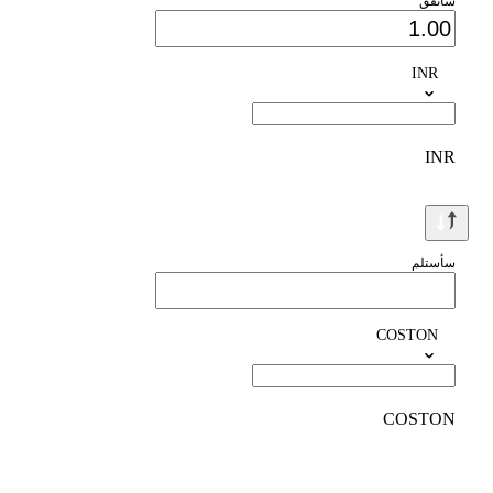
سأنفق
INR
INR
سأستلم
COSTON
COSTON