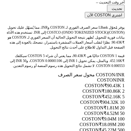
آخر وقت التحديث --
تحديث
اشتري COSTON الآن
يوفر مُحوّل LBank سعر الصرف الفوري لـ COSTON وINR، مما يُسهّل عليك تحويل
COSTCO (ONDO TOKENIZED STOCK)(COSTON) إلى INR. تستخدم هذه الأداة
بيانات فورية للتحويل. تُظهر نتيجة التحويل الحالية أن السعر الفوري لـ COSTON هو
₹90.43K. نظرًا لتقلب أسعار العملات المشفرة باستمرار، ننصحك بالعودة إلى هذه
الصفحة قبل التداول للاطلاع على أحدث نتائج التحويل.
قيمة 1 COSTON حاليًا هي ₹90.43K، مما يعني أن شراء 5 COSTON سيكلفك
₹452.16K. وبالمثل، يمكن تحويل 1 INR إلى 0.00001106 COSTON، و50 INR إلى
0.000553 COSTON. لا تشمل نتائج التحويل هذه رسوم المنصة أو رسوم التعدين.
COSTON/INR محول سعر الصرف
COSTON
INR
₹90.43K
1 COSTON
₹180.86K
2 COSTON
₹452.16K
5 COSTON
₹904.32K
10 COSTON
₹1.81M
20 COSTON
₹4.52M
50 COSTON
₹9.04M
100 COSTON
₹18.09M
200 COSTON
₹45.22M
500 COSTON