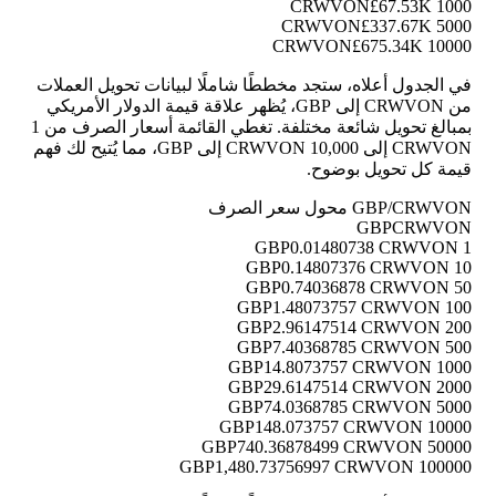
£67.53K
1000 CRWVON
£337.67K
5000 CRWVON
£675.34K
10000 CRWVON
في الجدول أعلاه، ستجد مخططًا شاملًا لبيانات تحويل العملات
من CRWVON إلى GBP، يُظهر علاقة قيمة الدولار الأمريكي
بمبالغ تحويل شائعة مختلفة. تغطي القائمة أسعار الصرف من 1
CRWVON إلى 10,000 CRWVON إلى GBP، مما يُتيح لك فهم
قيمة كل تحويل بوضوح.
GBP/CRWVON محول سعر الصرف
GBP
CRWVON
0.01480738 CRWVON
1 GBP
0.14807376 CRWVON
10 GBP
0.74036878 CRWVON
50 GBP
1.48073757 CRWVON
100 GBP
2.96147514 CRWVON
200 GBP
7.40368785 CRWVON
500 GBP
14.8073757 CRWVON
1000 GBP
29.6147514 CRWVON
2000 GBP
74.0368785 CRWVON
5000 GBP
148.073757 CRWVON
10000 GBP
740.36878499 CRWVON
50000 GBP
1,480.73756997 CRWVON
100000 GBP