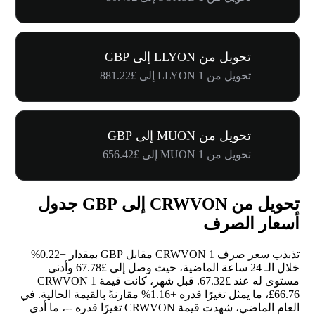
تحويل من LLYON إلى GBP
تحويل من 1 LLYON إلى £881.22
تحويل من MUON إلى GBP
تحويل من 1 MUON إلى £656.42
تحويل من CRWVON إلى GBP جدول
أسعار الصرف
تذبذب سعر صرف 1 CRWVON مقابل GBP بمقدار
+0.22%
خلال الـ 24 ساعة الماضية، حيث وصل إلى £67.78 وأدنى
مستوى له عند £67.32. قبل شهر، كانت قيمة 1 CRWVON
£66.76، ما يمثل تغيرًا قدره
+1.16%
مقارنةً بالقيمة الحالية. في
العام الماضي، شهدت قيمة CRWVON تغيرًا قدره
--
، ما أدى