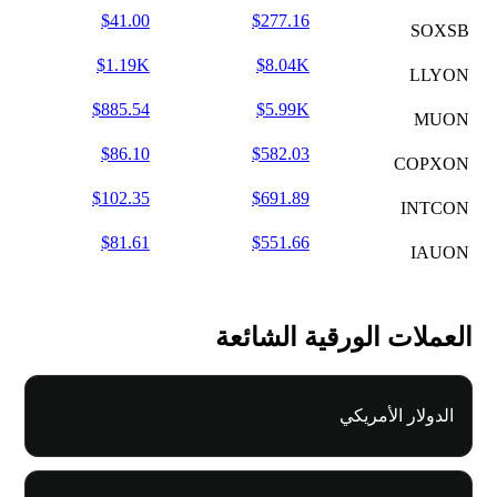
$41.00
$277.16
SOXSB
$1.19K
$8.04K
LLYON
$885.54
$5.99K
MUON
$86.10
$582.03
COPXON
$102.35
$691.89
INTCON
$81.61
$551.66
IAUON
العملات الورقية الشائعة
الدولار الأمريكي