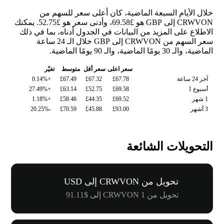
خلال الأيام السبعة الماضية، كان أعلى سعر للسهم من
CRWVON إلى GBP هو £69.58، وأدنى سعر هو £52.75. يمكنك
الاطلاع على المزيد من البيانات في الجدول أدناه، بما في ذلك
سعر السهم من CRWVON إلى GBP خلال الـ 24 ساعة
الماضية، والـ 30 يومًا الماضية، والـ 90 يومًا الماضية.
سعر اعلى
سعر أقل
متوسط
تغيّر
آخر 24 ساعة
£67.78
£67.32
£67.49
+0.14%
أسبوع 1
£69.58
£52.75
£63.14
+27.49%
1 شهر
£69.52
£44.35
£58.46
+1.18%
3 أشهر
£93.00
£45.88
£70.59
-20.25%
التحويلات الشائعة
تحويل من CRWVON إلى USD
تحويل من 1 CRWVON إلى $91.11