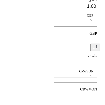
سأنفق
GBP
GBP
سأستلم
CRWVON
CRWVON