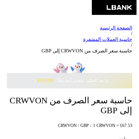
الصفحة الرئيسة
/
حاسبة العملات المشفرة
/
حاسبة سعر الصرف من CRWVON إلى GBP
ما بعد الجليد، نمضي أبعد معًا · ‎
$500,000
بانتظارك مع Pudgy Penguins
حاسبة سعر الصرف من CRWVON
إلى GBP
CRWVON / GBP：1 CRWVON = £67.53