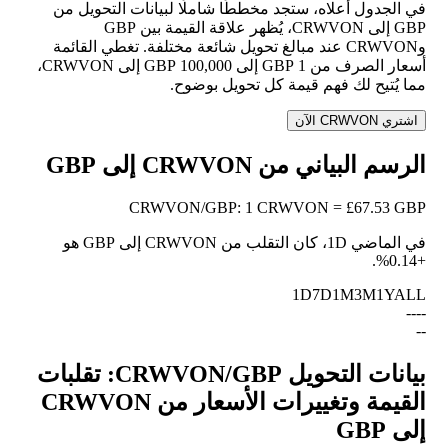
في الجدول أعلاه، ستجد مخططًا شاملًا لبيانات التحويل من
GBP إلى CRWVON، يُظهر علاقة القيمة بين GBP
وCRWVON عند مبالغ تحويل شائعة مختلفة. تغطي القائمة
أسعار الصرف من 1 GBP إلى 100,000 GBP إلى CRWVON،
مما يُتيح لك فهم قيمة كل تحويل بوضوح.
اشتري CRWVON الآن
الرسم البياني من CRWVON إلى GBP
CRWVON
/
GBP
:
1 CRWVON = £67.53 GBP
في الماضي 1D، كان التقلب من CRWVON إلى GBP هو
.
+0.14%
1D
7D
1M
3M
1Y
ALL
--
--
--
بيانات التحويل CRWVON/GBP: تقلبات
القيمة وتغييرات الأسعار من CRWVON
إلى GBP