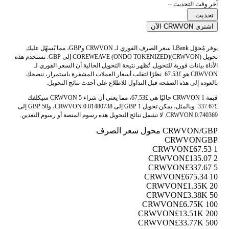
آخر وقت التحديث --
تحديث
اشتري CRWVON الآن
يوفر مُحوّل LBank سعر الصرف الفوري لـ CRWVON وGBP، مما يُسهّل عليك
تحويل COREWEAVE (ONDO TOKENIZED)(CRWVON) إلى GBP. تستخدم هذه
الأداة بيانات فورية للتحويل. تُظهر نتيجة التحويل الحالية أن السعر الفوري لـ
CRWVON هو £67.53. نظرًا لتقلب أسعار العملات المشفرة باستمرار، ننصحك
بالعودة إلى هذه الصفحة قبل التداول للاطلاع على أحدث نتائج التحويل.
قيمة 1 CRWVON حاليًا هي £67.53، مما يعني أن شراء 5 CRWVON سيكلفك
£337.67. وبالمثل، يمكن تحويل 1 GBP إلى 0.01480738 CRWVON، و50 GBP إلى
0.740369 CRWVON. لا تشمل نتائج التحويل هذه رسوم المنصة أو رسوم التعدين.
CRWVON/GBP محول سعر الصرف
CRWVON
GBP
£67.53
1 CRWVON
£135.07
2 CRWVON
£337.67
5 CRWVON
£675.34
10 CRWVON
£1.35K
20 CRWVON
£3.38K
50 CRWVON
£6.75K
100 CRWVON
£13.51K
200 CRWVON
£33.77K
500 CRWVON