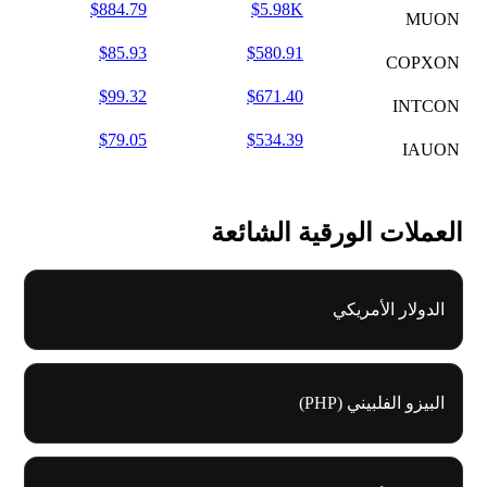
$884.79
$5.98K
MUON
$85.93
$580.91
COPXON
$99.32
$671.40
INTCON
$79.05
$534.39
IAUON
العملات الورقية الشائعة
الدولار الأمريكي
البيزو الفلبيني (PHP)