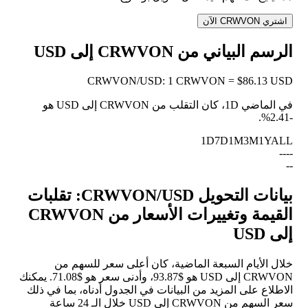
اشتري CRWVON الآن
الرسم البياني من CRWVON إلى USD
CRWVON
/
USD
:
1 CRWVON = $86.13 USD
في الماضي 1D، كان التقلب من CRWVON إلى USD هو
.
-2.41%
1D
7D
1M
3M
1Y
ALL
--
--
--
بيانات التحويل CRWVON/USD: تقلبات
القيمة وتغييرات الأسعار من CRWVON
إلى USD
خلال الأيام السبعة الماضية، كان أعلى سعر للسهم من
CRWVON إلى USD هو $93.87، وأدنى سعر هو $71.08. يمكنك
الاطلاع على المزيد من البيانات في الجدول أدناه، بما في ذلك
سعر السهم من CRWVON إلى USD خلال الـ 24 ساعة