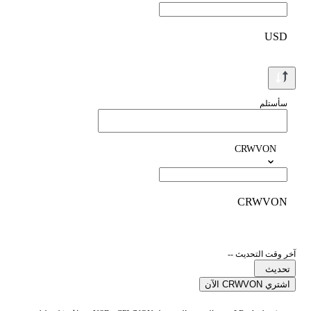
USD
سأستلم
CRWVON
CRWVON
آخر وقت التحديث --
تحديث
اشتري CRWVON الآن