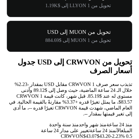
تحويل من 1 LLYON إلى $1.19K
تحويل من MUON إلى USD
تحويل من 1 MUON إلى $884.69
تحويل من CRWVON إلى USD جدول
أسعار الصرف
تذبذب سعر صرف 1 CRWVON مقابل USD بمقدار
-2.23%
خلال الـ 24 ساعة الماضية، حيث وصل إلى $89.12 وأدنى
مستوى له عند $85.19. قبل شهر، كانت قيمة 1 CRWVON
$83.57، ما يمثل تغيرًا قدره
+3.37%
مقارنةً بالقيمة الحالية. في
العام الماضي، شهدت قيمة CRWVON تغيرًا قدره
--
، ما أدى
إلى تغير قيمتها بمقدار
--
.
منذ 24 ساعة
منذ شهر واحد
منذ سنة واحدة
المبلغ
الآن
منذ 24 ساعة
تغيير على مدار 24 ساعة
$43.07
$43.20
-2.23%
0.5 CRWVON