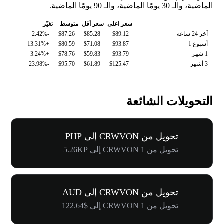
الماضية، والـ 30 يومًا الماضية، والـ 90 يومًا الماضية.
سعر اعلى
سعر أقل
متوسط
تغيّر
آخر 24 ساعة
$89.12
$85.28
$87.26
-2.42%
أسبوع 1
$93.87
$71.08
$80.59
+13.31%
1 شهر
$93.79
$59.83
$78.76
+3.24%
3 أشهر
$125.47
$61.89
$95.70
-23.98%
التحويلات الشائعة
تحويل من CRWVON إلى PHP
تحويل من 1 CRWVON إلى ₱5.26K
تحويل من CRWVON إلى AUD
تحويل من 1 CRWVON إلى $122.64