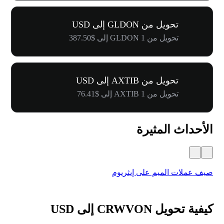
تحويل من GLDON إلى USD
تحويل من 1 GLDON إلى $387.50
تحويل من AXTIB إلى USD
تحويل من 1 AXTIB إلى $76.41
الأحداث المثيرة
صيف عملات الميم على إيثريوم
كرنفال 
كيفية تحويل CRWVON إلى USD