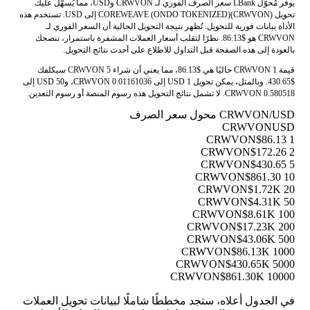
يوفر مُحوّل LBank سعر الصرف الفوري لـ CRWVON وUSD، مما يُسهّل عليك
تحويل COREWEAVE (ONDO TOKENIZED)(CRWVON) إلى USD. تستخدم هذه
الأداة بيانات فورية للتحويل. تُظهر نتيجة التحويل الحالية أن السعر الفوري لـ
CRWVON هو $86.13. نظرًا لتقلب أسعار العملات المشفرة باستمرار، ننصحك
بالعودة إلى هذه الصفحة قبل التداول للاطلاع على أحدث نتائج التحويل.
قيمة 1 CRWVON حاليًا هي $86.13، مما يعني أن شراء 5 CRWVON سيكلفك
$430.65. وبالمثل، يمكن تحويل 1 USD إلى 0.01161036 CRWVON، و50 USD إلى
0.580518 CRWVON. لا تشمل نتائج التحويل هذه رسوم المنصة أو رسوم التعدين.
CRWVON/USD محول سعر الصرف
CRWVON
USD
$86.13
1 CRWVON
$172.26
2 CRWVON
$430.65
5 CRWVON
$861.30
10 CRWVON
$1.72K
20 CRWVON
$4.31K
50 CRWVON
$8.61K
100 CRWVON
$17.23K
200 CRWVON
$43.06K
500 CRWVON
$86.13K
1000 CRWVON
$430.65K
5000 CRWVON
$861.30K
10000 CRWVON
في الجدول أعلاه، ستجد مخططًا شاملًا لبيانات تحويل العملات