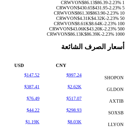
$86.13
$86.39
-2.23%
1 CRWVON
$430.65
$431.95
-2.23%
5 CRWVON
$861.30
$863.90
-2.23%
10 CRWVON
$4.31K
$4.32K
-2.23%
50 CRWVON
$8.61K
$8.64K
-2.23%
100 CRWVON
$43.06K
$43.20K
-2.23%
500 CRWVON
$86.13K
$86.39K
-2.23%
1000 CRWVON
أسعار الصرف الشائعة
USD
CNY
$147.52
$997.24
SHOPON
$387.41
$2.62K
GLDON
$76.49
$517.07
AXTIB
$44.22
$298.93
SOXSB
$1.19K
$8.03K
LLYON