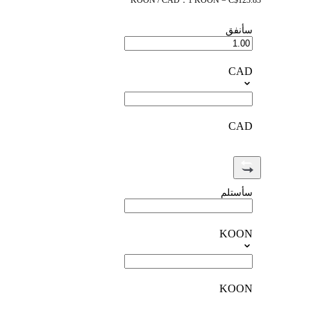
KOON / CAD：1 KOON = C$123.83
سأنفق
CAD
CAD
سأستلم
KOON
KOON