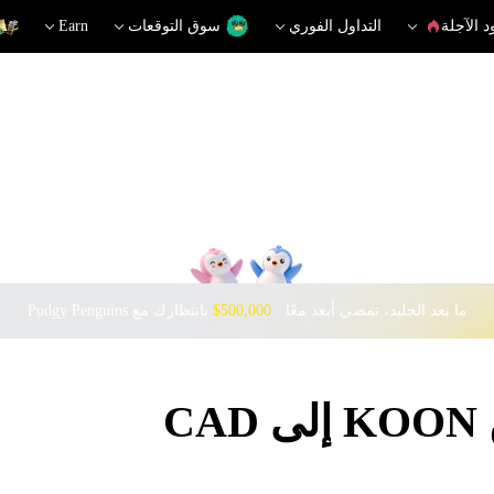
د الآجلة
التداول الفوري
سوق التوقعات
Earn
ما بعد الجليد، نمضي أبعد معًا · ‎
$500,000
بانتظارك مع Pudgy Penguins
C