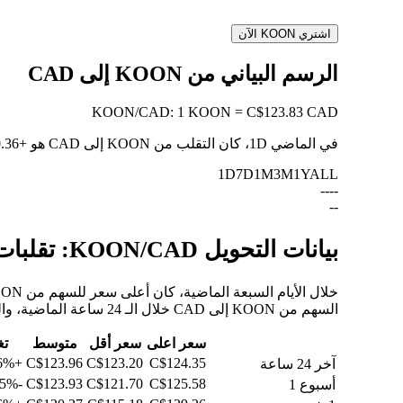
اشتري KOON الآن
الرسم البياني من KOON إلى CAD
KOON
/
CAD
:
1 KOON = C$123.83 CAD
في الماضي 1D، كان التقلب من KOON إلى CAD هو
+0.36%
1D
7D
1M
3M
1Y
ALL
--
--
--
بيانات التحويل KOON/CAD: تقلبات القيمة وتغييرات الأسعار من KOON إلى CAD
السهم من KOON إلى CAD خلال الـ 24 ساعة الماضية، والـ 30 يومًا الماضية، والـ 90 يومًا الماضية.
سعر اعلى
سعر أقل
متوسط
تغ
+0.36%
C$123.96
C$123.20
C$124.35
آخر 24 ساعة
-0.45%
C$123.93
C$121.70
C$125.58
أسبوع 1