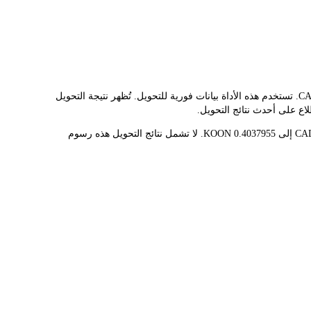
يوفر مُحوّل LBank سعر الصرف الفوري لـ KOON وCAD، مما يُسهّل عليك تحويل COCA-COLA (ONDO TOKENIZED STOCK)(KOON) إلى CAD. تستخدم هذه الأداة بيانات فورية للتحويل. تُظهر نتيجة التحويل
قيمة 1 KOON حاليًا هي C$123.83، مما يعني أن شراء 5 KOON سيكلفك C$619.13. وبالمثل، يمكن تحويل 1 CAD إلى 0.00807591 KOON، و50 CAD إلى 0.4037955 KOON. لا تشمل نتائج التحويل هذه رسوم