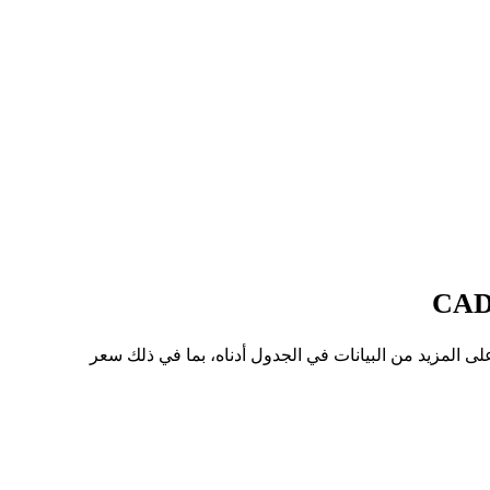
عر للسهم من KOON إلى CAD هو C$125.58، وأدنى سعر هو C$121.70. يمكنك الاطلاع على المزيد من البيانات في الجدول أدناه، بما في ذلك سعر