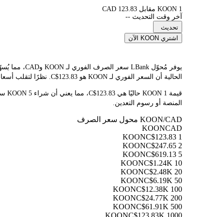
1 KOON مقابل 123.83 CAD
آخر وقت التحديث --
تحديث
اشتري KOON الآن
الحالية أن السعر الفوري لـ KOON هو C$123.83. نظرًا لتقلب أسعار العملات المشفرة باستمرار، ننصحك بالعودة إلى هذه الصفحة قبل التداول للاطلاع على أحدث نتائج التحويل.
المنصة أو رسوم التعدين.
KOON/CAD محول سعر الصرف
KOON
CAD
C$123.83
1 KOON
C$247.65
2 KOON
C$619.13
5 KOON
C$1.24K
10 KOON
C$2.48K
20 KOON
C$6.19K
50 KOON
C$12.38K
100 KOON
C$24.77K
200 KOON
C$61.91K
500 KOON
C$123.83K
1000 KOON