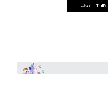
TradFi
الأحداثة