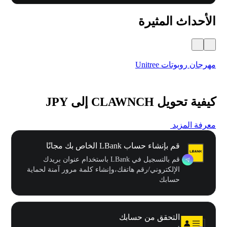
الأحداث المثيرة
مهرجان روبوتات Unitree
$500,000 في
كيفية تحويل CLAWNCH إلى JPY
معرفة المزيد
قم بإنشاء حساب LBank الخاص بك مجانًا
قم بالتسجيل في LBank باستخدام عنوان بريدك
الإلكتروني/رقم هاتفك،وإنشاء كلمة مرور آمنة لحماية
حسابك
التحقق من حسابك