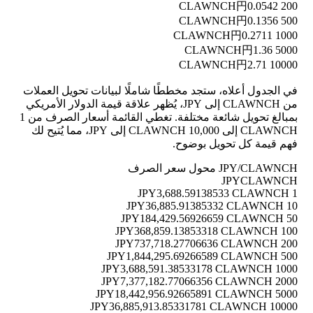
円0.0542
200 CLAWNCH
円0.1356
500 CLAWNCH
円0.2711
1000 CLAWNCH
円1.36
5000 CLAWNCH
円2.71
10000 CLAWNCH
في الجدول أعلاه، ستجد مخططًا شاملًا لبيانات تحويل العملات
من CLAWNCH إلى JPY، يُظهر علاقة قيمة الدولار الأمريكي
بمبالغ تحويل شائعة مختلفة. تغطي القائمة أسعار الصرف من 1
CLAWNCH إلى 10,000 CLAWNCH إلى JPY، مما يُتيح لك
فهم قيمة كل تحويل بوضوح.
JPY/CLAWNCH محول سعر الصرف
JPY
CLAWNCH
3,688.59138533 CLAWNCH
1 JPY
36,885.91385332 CLAWNCH
10 JPY
184,429.56926659 CLAWNCH
50 JPY
368,859.13853318 CLAWNCH
100 JPY
737,718.27706636 CLAWNCH
200 JPY
1,844,295.69266589 CLAWNCH
500 JPY
3,688,591.38533178 CLAWNCH
1000 JPY
7,377,182.77066356 CLAWNCH
2000 JPY
18,442,956.92665891 CLAWNCH
5000 JPY
36,885,913.85331781 CLAWNCH
10000 JPY