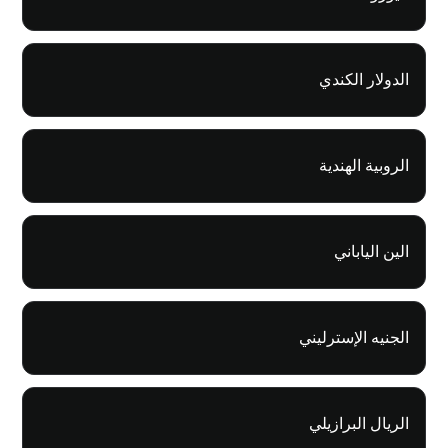
الدولار الكندي
الروبية الهندية
الين الياباني
الجنيه الإسترليني
الريال البرازيلي