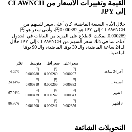
القيمة وتغييرات الأسعار من CLAWNCH
إلى JPY
خلال الأيام السبعة الماضية، كان أعلى سعر للسهم من
CLAWNCH إلى JPY هو 円0.000382، وأدنى سعر هو 円
0.000269. يمكنك الاطلاع على المزيد من البيانات في الجدول
أدناه، بما في ذلك سعر السهم من CLAWNCH إلى JPY خلال
الـ 24 ساعة الماضية، والـ 30 يومًا الماضية، والـ 90 يومًا
الماضية.
سعر اعلى
سعر أقل
متوسط
تغيّر
円
円
円
آخر 24 ساعة
-4.65%
0.000288
0.000269
0.000297
円
円
円
أسبوع 1
-24.14%
0.000319
0.000269
0.000382
円
円
円
1 شهر
-67.01%
0.000429
0.000242
0.000843
円
円
円
3 أشهر
-86.76%
0.001200
0.000241
0.002856
التحويلات الشائعة