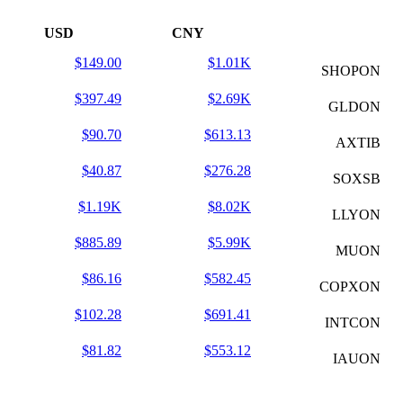
USD
CNY
$149.00
$1.01K
SHOPON
$397.49
$2.69K
GLDON
$90.70
$613.13
AXTIB
$40.87
$276.28
SOXSB
$1.19K
$8.02K
LLYON
$885.89
$5.99K
MUON
$86.16
$582.45
COPXON
$102.28
$691.41
INTCON
$81.82
$553.12
IAUON