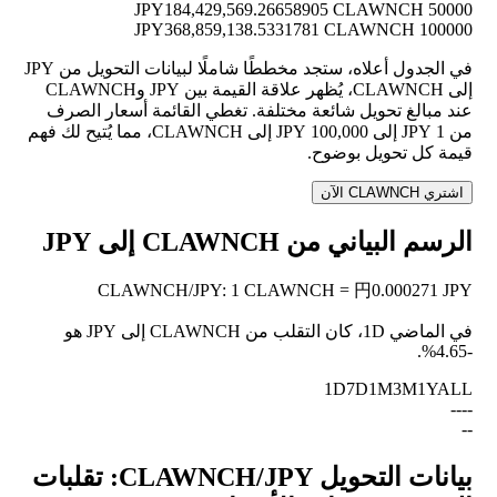
184,429,569.26658905 CLAWNCH
50000 JPY
368,859,138.5331781 CLAWNCH
100000 JPY
في الجدول أعلاه، ستجد مخططًا شاملًا لبيانات التحويل من JPY
إلى CLAWNCH، يُظهر علاقة القيمة بين JPY وCLAWNCH
عند مبالغ تحويل شائعة مختلفة. تغطي القائمة أسعار الصرف
من 1 JPY إلى 100,000 JPY إلى CLAWNCH، مما يُتيح لك فهم
قيمة كل تحويل بوضوح.
اشتري CLAWNCH الآن
الرسم البياني من CLAWNCH إلى JPY
CLAWNCH
/
JPY
:
1 CLAWNCH = 円0.000271 JPY
في الماضي 1D، كان التقلب من CLAWNCH إلى JPY هو
.
-4.65%
1D
7D
1M
3M
1Y
ALL
--
--
--
بيانات التحويل CLAWNCH/JPY: تقلبات