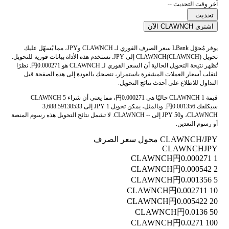
آخر وقت التحديث --
تحديث
اشتري CLAWNCH الآن
يوفر مُحوّل LBank سعر الصرف الفوري لـ CLAWNCH وJPY، مما يُسهّل عليك
تحويل CLAWNCH(CLAWNCH) إلى JPY. تستخدم هذه الأداة بيانات فورية للتحويل.
تُظهر نتيجة التحويل الحالية أن السعر الفوري لـ CLAWNCH هو 円0.000271. نظرًا
لتقلب أسعار العملات المشفرة باستمرار، ننصحك بالعودة إلى هذه الصفحة قبل
التداول للاطلاع على أحدث نتائج التحويل.
قيمة 1 CLAWNCH حاليًا هي 円0.000271، مما يعني أن شراء 5 CLAWNCH
سيكلفك 円0.001356. وبالمثل، يمكن تحويل 1 JPY إلى 3,688.59138533
CLAWNCH، و50 JPY إلى -- CLAWNCH. لا تشمل نتائج التحويل هذه رسوم المنصة
أو رسوم التعدين.
CLAWNCH/JPY محول سعر الصرف
CLAWNCH
JPY
円0.000271
1 CLAWNCH
円0.000542
2 CLAWNCH
円0.001356
5 CLAWNCH
円0.002711
10 CLAWNCH
円0.005422
20 CLAWNCH
円0.0136
50 CLAWNCH
円0.0271
100 CLAWNCH