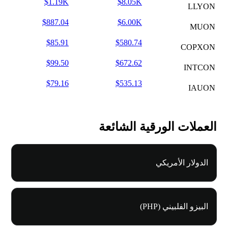
$1.19K
$8.05K
LLYON
$887.04
$6.00K
MUON
$85.91
$580.74
COPXON
$99.50
$672.62
INTCON
$79.16
$535.13
IAUON
العملات الورقية الشائعة
الدولار الأمريكي
البيزو الفلبيني (PHP)