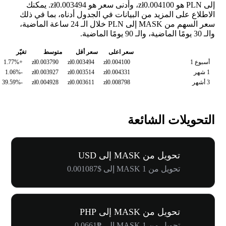
إلى PLN هو zł0.004100، وأدنى سعر هو zł0.003494. يمكنك
الاطلاع على المزيد من البيانات في الجدول أدناه، بما في ذلك
سعر السهم من MASK إلى PLN خلال الـ 24 ساعة الماضية،
والـ 30 يومًا الماضية، والـ 90 يومًا الماضية.
سعر اعلى
سعر أقل
متوسط
تغيّر
أسبوع 1
zł0.004100
zł0.003494
zł0.003790
+1.77%
1 شهر
zł0.004331
zł0.003514
zł0.003927
-1.06%
3 أشهر
zł0.008798
zł0.003611
zł0.004928
-39.59%
التحويلات الشائعة
تحويل من MASK إلى USD
تحويل من 1 MASK إلى $0.001087
تحويل من MASK إلى PHP
تحويل من 1 MASK إلى ₱0.0661