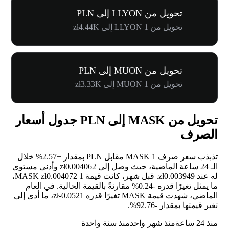
تحويل من LLYON إلى PLN
تحويل من 1 LLYON إلى zł4.44K
تحويل من MUON إلى PLN
تحويل من 1 MUON إلى zł3.33K
تحويل من MASK إلى PLN جدول أسعار
الصرف
تذبذب سعر صرف 1 MASK مقابل PLN بمقدار
+2.57%
خلال
الـ 24 ساعة الماضية، حيث وصل إلى zł0.004062 وأدنى مستوى
له عند zł0.003949. قبل شهر، كانت قيمة 1 MASK zł0.004072،
ما يمثل تغيرًا قدره
-0.24%
مقارنةً بالقيمة الحالية. في العام
الماضي، شهدت قيمة MASK تغيرًا قدره zł-0.0521، ما أدى إلى
تغير قيمتها بمقدار
-92.76%
.
منذ 24 ساعة
منذ شهر واحد
منذ سنة واحدة