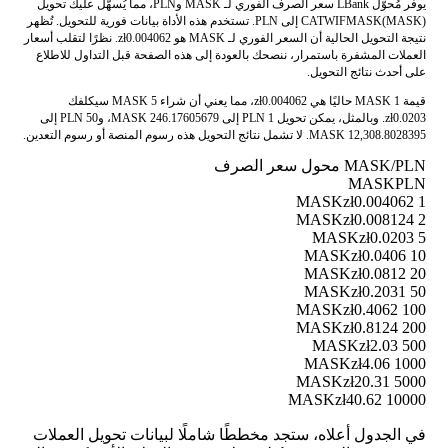
يوفر مُحوّل LBank سعر الصرف الفوري لـ MASK وPLN، مما يُسهّل عليك تحويل
CATWIFMASK(MASK) إلى PLN. تستخدم هذه الأداة بيانات فورية للتحويل. تُظهر
نتيجة التحويل الحالية أن السعر الفوري لـ MASK هو zł0.004062. نظرًا لتقلب أسعار
العملات المشفرة باستمرار، ننصحك بالعودة إلى هذه الصفحة قبل التداول للاطلاع
على أحدث نتائج التحويل.
قيمة 1 MASK حاليًا هي zł0.004062، مما يعني أن شراء 5 MASK سيكلفك
zł0.0203. وبالمثل، يمكن تحويل 1 PLN إلى 246.17605679 MASK، و50 PLN إلى
12,308.8028395 MASK. لا تشمل نتائج التحويل هذه رسوم المنصة أو رسوم التعدين.
MASK/PLN محول سعر الصرف
MASK
PLN
zł0.004062
1 MASK
zł0.008124
2 MASK
zł0.0203
5 MASK
zł0.0406
10 MASK
zł0.0812
20 MASK
zł0.2031
50 MASK
zł0.4062
100 MASK
zł0.8124
200 MASK
zł2.03
500 MASK
zł4.06
1000 MASK
zł20.31
5000 MASK
zł40.62
10000 MASK
في الجدول أعلاه، ستجد مخططًا شاملًا لبيانات تحويل العملات