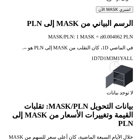
اشتري MASK الآن
الرسم البياني من MASK إلى PLN
MASK
/
PLN
:
1 MASK = zł0.004062 PLN
في الماضي 1D، كان التقلب من MASK إلى PLN هو
--
.
1D
7D
1M
3M
1Y
ALL
لا توجد بيانات
بيانات التحويل MASK/PLN: تقلبات
القيمة وتغييرات الأسعار من MASK إلى
PLN
خلال الأيام السبعة الماضية، كان أعلى سعر للسهم من MASK