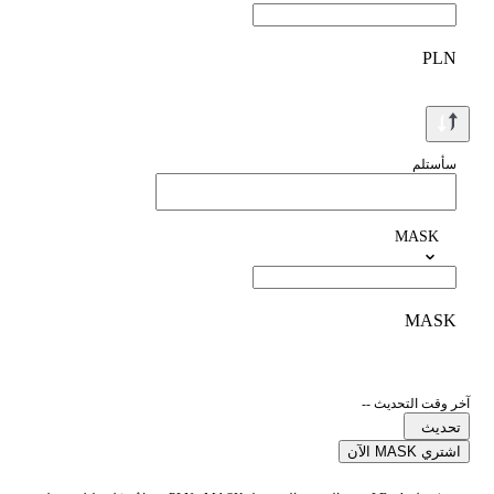
PLN
سأستلم
MASK
MASK
آخر وقت التحديث --
تحديث
اشتري MASK الآن