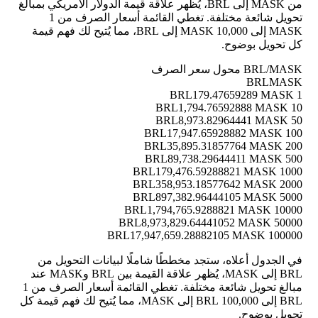
من MASK إلى BRL، يُظهر علاقة قيمة الدولار الأمريكي بمبالغ
تحويل شائعة مختلفة. تغطي القائمة أسعار الصرف من 1
MASK إلى 10,000 MASK إلى BRL، مما يُتيح لك فهم قيمة
كل تحويل بوضوح.
BRL/MASK محول سعر الصرف
BRL
MASK
179.47659289 MASK
1 BRL
1,794.76592888 MASK
10 BRL
8,973.82964441 MASK
50 BRL
17,947.65928882 MASK
100 BRL
35,895.31857764 MASK
200 BRL
89,738.29644411 MASK
500 BRL
179,476.59288821 MASK
1000 BRL
358,953.18577642 MASK
2000 BRL
897,382.96444105 MASK
5000 BRL
1,794,765.9288821 MASK
10000 BRL
8,973,829.64441052 MASK
50000 BRL
17,947,659.28882105 MASK
100000 BRL
في الجدول أعلاه، ستجد مخططًا شاملًا لبيانات التحويل من
BRL إلى MASK، يُظهر علاقة القيمة بين BRL وMASK عند
مبالغ تحويل شائعة مختلفة. تغطي القائمة أسعار الصرف من 1
BRL إلى 100,000 BRL إلى MASK، مما يُتيح لك فهم قيمة كل
تحويل بوضوح.