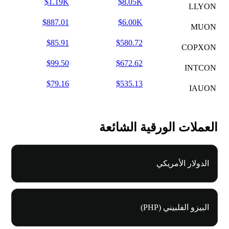
$1.19K
$8.05K
LLYON
$887.01
$6.00K
MUON
$85.91
$580.72
COPXON
$99.50
$672.62
INTCON
$79.16
$535.13
IAUON
العملات الورقية الشائعة
الدولار الأمريكي
البيزو الفلبيني (PHP)