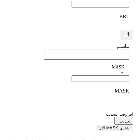
BRL
سأستلم
MASK
MASK
آخر وقت التحديث --
تحديث
اشتري MASK الآن