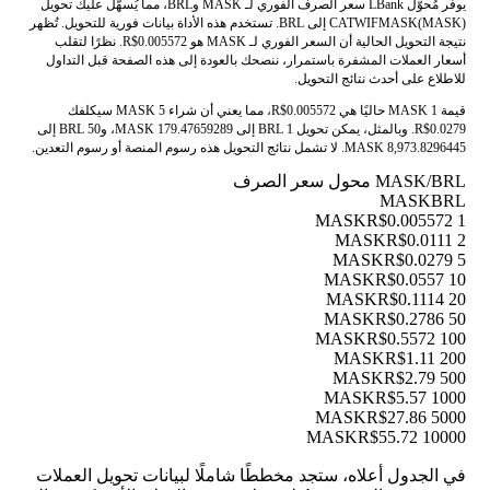
يوفر مُحوّل LBank سعر الصرف الفوري لـ MASK وBRL، مما يُسهّل عليك تحويل
CATWIFMASK(MASK) إلى BRL. تستخدم هذه الأداة بيانات فورية للتحويل. تُظهر
نتيجة التحويل الحالية أن السعر الفوري لـ MASK هو R$0.005572. نظرًا لتقلب
أسعار العملات المشفرة باستمرار، ننصحك بالعودة إلى هذه الصفحة قبل التداول
للاطلاع على أحدث نتائج التحويل.
قيمة 1 MASK حاليًا هي R$0.005572، مما يعني أن شراء 5 MASK سيكلفك
R$0.0279. وبالمثل، يمكن تحويل 1 BRL إلى 179.47659289 MASK، و50 BRL إلى
8,973.8296445 MASK. لا تشمل نتائج التحويل هذه رسوم المنصة أو رسوم التعدين.
MASK/BRL محول سعر الصرف
MASK
BRL
R$0.005572
1 MASK
R$0.0111
2 MASK
R$0.0279
5 MASK
R$0.0557
10 MASK
R$0.1114
20 MASK
R$0.2786
50 MASK
R$0.5572
100 MASK
R$1.11
200 MASK
R$2.79
500 MASK
R$5.57
1000 MASK
R$27.86
5000 MASK
R$55.72
10000 MASK
في الجدول أعلاه، ستجد مخططًا شاملًا لبيانات تحويل العملات