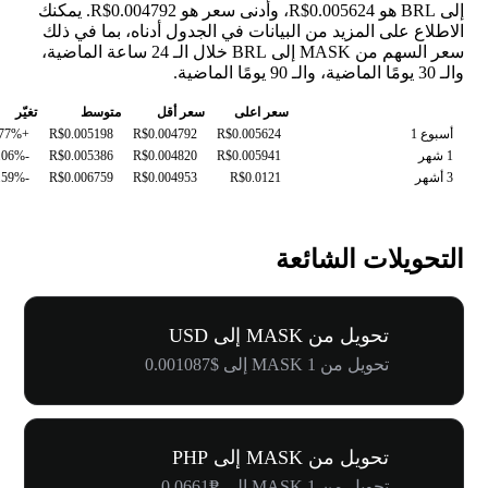
إلى BRL هو R$0.005624، وأدنى سعر هو R$0.004792. يمكنك
الاطلاع على المزيد من البيانات في الجدول أدناه، بما في ذلك
سعر السهم من MASK إلى BRL خلال الـ 24 ساعة الماضية،
والـ 30 يومًا الماضية، والـ 90 يومًا الماضية.
سعر اعلى
سعر أقل
متوسط
تغيّر
أسبوع 1
R$0.005624
R$0.004792
R$0.005198
+1.77%
1 شهر
R$0.005941
R$0.004820
R$0.005386
-1.06%
3 أشهر
R$0.0121
R$0.004953
R$0.006759
-39.59%
التحويلات الشائعة
تحويل من MASK إلى USD
تحويل من 1 MASK إلى $0.001087
تحويل من MASK إلى PHP
تحويل من 1 MASK إلى ₱0.0661