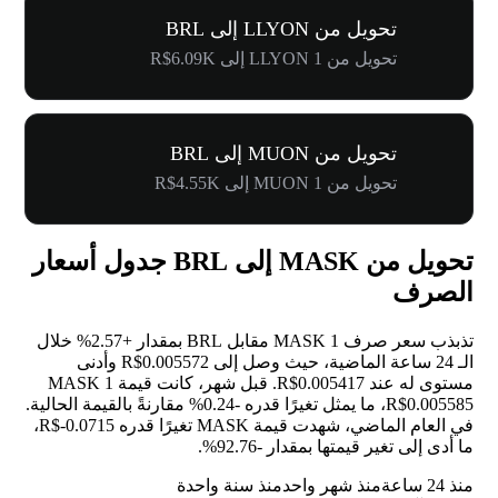
تحويل من LLYON إلى BRL
تحويل من 1 LLYON إلى R$6.09K
تحويل من MUON إلى BRL
تحويل من 1 MUON إلى R$4.55K
تحويل من MASK إلى BRL جدول أسعار
الصرف
تذبذب سعر صرف 1 MASK مقابل BRL بمقدار
+2.57%
خلال
الـ 24 ساعة الماضية، حيث وصل إلى R$0.005572 وأدنى
مستوى له عند R$0.005417. قبل شهر، كانت قيمة 1 MASK
R$0.005585، ما يمثل تغيرًا قدره
-0.24%
مقارنةً بالقيمة الحالية.
في العام الماضي، شهدت قيمة MASK تغيرًا قدره R$-0.0715،
ما أدى إلى تغير قيمتها بمقدار
-92.76%
.
منذ 24 ساعة
منذ شهر واحد
منذ سنة واحدة