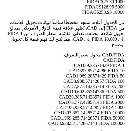
C$25.39
1000 FIDA
C$126.95
5000 FIDA
C$253.90
10000 FIDA
في الجدول أعلاه، ستجد مخططًا شاملًا لبيانات تحويل العملات
من FIDA إلى CAD، يُظهر علاقة قيمة الدولار الأمريكي بمبالغ
تحويل شائعة مختلفة. تغطي القائمة أسعار الصرف من 1 FIDA
إلى 10,000 FIDA إلى CAD، مما يُتيح لك فهم قيمة كل تحويل
بوضوح.
CAD/FIDA محول سعر الصرف
CAD
FIDA
39.38571429 FIDA
1 CAD
393.85714286 FIDA
10 CAD
1,969.28571429 FIDA
50 CAD
3,938.57142857 FIDA
100 CAD
7,877.14285714 FIDA
200 CAD
19,692.85714286 FIDA
500 CAD
39,385.71428571 FIDA
1000 CAD
78,771.42857143 FIDA
2000 CAD
196,928.57142857 FIDA
5000 CAD
393,857.14285714 FIDA
10000 CAD
1,969,285.71428571 FIDA
50000 CAD
3,938,571.42857143 FIDA
100000 CAD