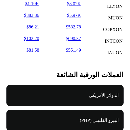
$1.19K
$8.02K
LLYON
$883.36
$5.97K
MUON
$86.21
$582.78
COPXON
$102.20
$690.87
INTCON
$81.58
$551.49
IAUON
العملات الورقية الشائعة
الدولار الأمريكي
البيزو الفلبيني (PHP)