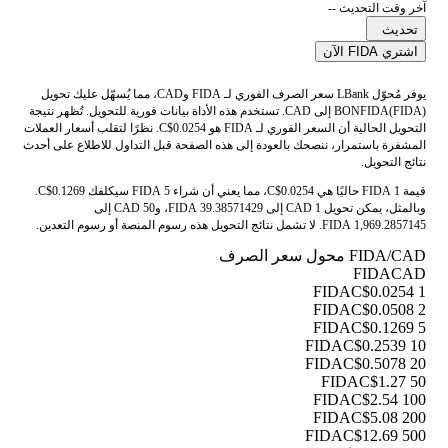
آخر وقت التحديث --
تحديث
اشتري FIDA الآن
يوفر مُحوّل LBank سعر الصرف الفوري لـ FIDA وCAD، مما يُسهّل عليك تحويل
BONFIDA(FIDA) إلى CAD. تستخدم هذه الأداة بيانات فورية للتحويل. تُظهر نتيجة
التحويل الحالية أن السعر الفوري لـ FIDA هو C$0.0254. نظرًا لتقلب أسعار العملات
المشفرة باستمرار، ننصحك بالعودة إلى هذه الصفحة قبل التداول للاطلاع على أحدث
نتائج التحويل.
قيمة 1 FIDA حاليًا هي C$0.0254، مما يعني أن شراء 5 FIDA سيكلفك C$0.1269.
وبالمثل، يمكن تحويل 1 CAD إلى 39.38571429 FIDA، و50 CAD إلى
1,969.2857145 FIDA. لا تشمل نتائج التحويل هذه رسوم المنصة أو رسوم التعدين.
FIDA/CAD محول سعر الصرف
FIDA
CAD
C$0.0254
1 FIDA
C$0.0508
2 FIDA
C$0.1269
5 FIDA
C$0.2539
10 FIDA
C$0.5078
20 FIDA
C$1.27
50 FIDA
C$2.54
100 FIDA
C$5.08
200 FIDA
C$12.69
500 FIDA