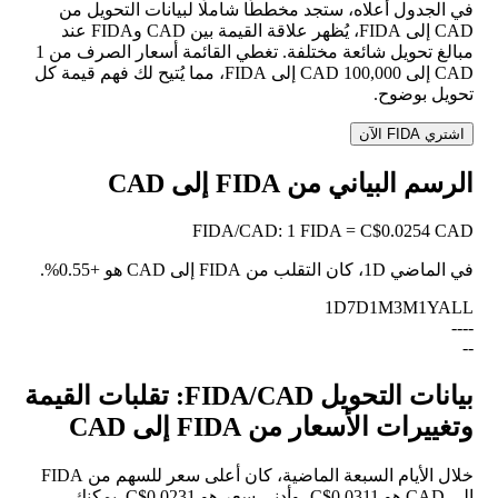
في الجدول أعلاه، ستجد مخططًا شاملًا لبيانات التحويل من
CAD إلى FIDA، يُظهر علاقة القيمة بين CAD وFIDA عند
مبالغ تحويل شائعة مختلفة. تغطي القائمة أسعار الصرف من 1
CAD إلى 100,000 CAD إلى FIDA، مما يُتيح لك فهم قيمة كل
تحويل بوضوح.
اشتري FIDA الآن
الرسم البياني من FIDA إلى CAD
FIDA
/
CAD
:
1 FIDA = C$0.0254 CAD
في الماضي 1D، كان التقلب من FIDA إلى CAD هو
+0.55%
.
1D
7D
1M
3M
1Y
ALL
--
--
--
بيانات التحويل FIDA/CAD: تقلبات القيمة
وتغييرات الأسعار من FIDA إلى CAD
خلال الأيام السبعة الماضية، كان أعلى سعر للسهم من FIDA
إلى CAD هو C$0.0311، وأدنى سعر هو C$0.0231. يمكنك