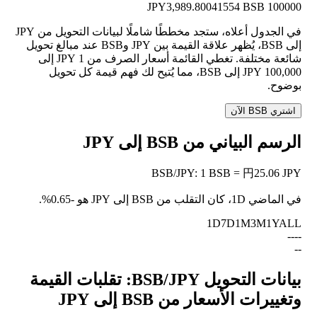
3,989.80041554 BSB
100000 JPY
في الجدول أعلاه، ستجد مخططًا شاملًا لبيانات التحويل من JPY
إلى BSB، يُظهر علاقة القيمة بين JPY وBSB عند مبالغ تحويل
شائعة مختلفة. تغطي القائمة أسعار الصرف من 1 JPY إلى
100,000 JPY إلى BSB، مما يُتيح لك فهم قيمة كل تحويل
بوضوح.
اشتري BSB الآن
الرسم البياني من BSB إلى JPY
BSB
/
JPY
:
1 BSB = 円25.06 JPY
في الماضي 1D، كان التقلب من BSB إلى JPY هو
-0.65%
.
1D
7D
1M
3M
1Y
ALL
--
--
--
بيانات التحويل BSB/JPY: تقلبات القيمة
وتغييرات الأسعار من BSB إلى JPY