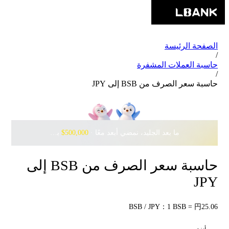
الصفحة الرئيسة
/
حاسبة العملات المشفرة
/
حاسبة سعر الصرف من BSB إلى JPY
ما بعد الجليد، نمضي أبعد معًا · ‎
$500,000
بانتظارك مع Pudgy Penguins
حاسبة سعر الصرف من BSB إلى
JPY
BSB / JPY：1 BSB = 円25.06