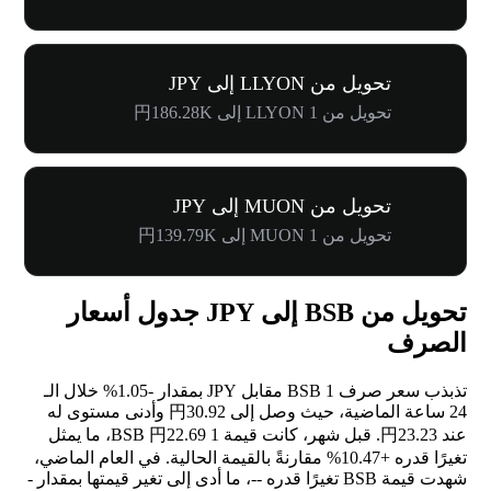
تحويل من LLYON إلى JPY
تحويل من 1 LLYON إلى 円186.28K
تحويل من MUON إلى JPY
تحويل من 1 MUON إلى 円139.79K
تحويل من BSB إلى JPY جدول أسعار
الصرف
تذبذب سعر صرف 1 BSB مقابل JPY بمقدار
-1.05%
خلال الـ
24 ساعة الماضية، حيث وصل إلى 円30.92 وأدنى مستوى له
عند 円23.23. قبل شهر، كانت قيمة 1 BSB 円22.69، ما يمثل
تغيرًا قدره
+10.47%
مقارنةً بالقيمة الحالية. في العام الماضي،
شهدت قيمة BSB تغيرًا قدره
--
، ما أدى إلى تغير قيمتها بمقدار
-