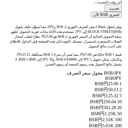
آخر وقت التحديث --
تحديث
اشتري BSB الآن
يوفر مُحوّل LBank سعر الصرف الفوري لـ BSB وJPY، مما يُسهّل عليك تحويل
BLOCK STREET(BSB) إلى JPY. تستخدم هذه الأداة بيانات فورية للتحويل. تُظهر
نتيجة التحويل الحالية أن السعر الفوري لـ BSB هو 円25.06. نظرًا لتقلب أسعار
العملات المشفرة باستمرار، ننصحك بالعودة إلى هذه الصفحة قبل التداول للاطلاع
على أحدث نتائج التحويل.
قيمة 1 BSB حاليًا هي 円25.06، مما يعني أن شراء 5 BSB سيكلفك 円125.32.
وبالمثل، يمكن تحويل 1 JPY إلى 0.039898 BSB، و50 JPY إلى 1.9949 BSB. لا
تشمل نتائج التحويل هذه رسوم المنصة أو رسوم التعدين.
BSB/JPY محول سعر الصرف
BSB
JPY
円25.06
1 BSB
円50.13
2 BSB
円125.32
5 BSB
円250.64
10 BSB
円501.28
20 BSB
円1.25K
50 BSB
円2.51K
100 BSB
円5.01K
200 BSB