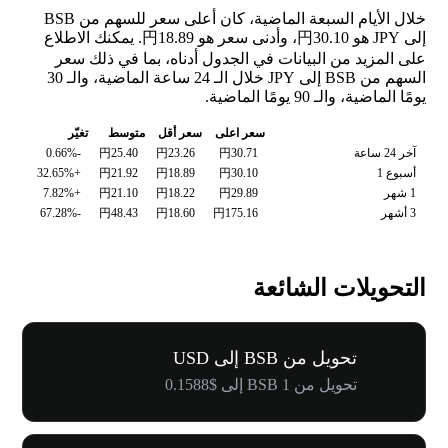
خلال الأيام السبعة الماضية، كان أعلى سعر للسهم من BSB
إلى JPY هو 円30.10، وأدنى سعر هو 円18.89. يمكنك الاطلاع
على المزيد من البيانات في الجدول أدناه، بما في ذلك سعر
السهم من BSB إلى JPY خلال الـ 24 ساعة الماضية، والـ 30
يومًا الماضية، والـ 90 يومًا الماضية.
سعر اعلى
سعر أقل
متوسط
تغيّر
آخر 24 ساعة
円30.71
円23.26
円25.40
-0.66%
أسبوع 1
円30.10
円18.89
円21.92
+32.65%
1 شهر
円29.89
円18.22
円21.10
+7.82%
3 أشهر
円175.16
円18.60
円48.43
-67.28%
التحويلات الشائعة
تحويل من BSB إلى USD
تحويل من 1 BSB إلى $0.1588