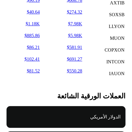
$90.19
$608.78
AXTIB
$40.64
$274.32
SOXSB
$1.18K
$7.98K
LLYON
$885.86
$5.98K
MUON
$86.21
$581.91
COPXON
$102.41
$691.27
INTCON
$81.52
$550.28
IAUON
العملات الورقية الشائعة
الدولار الأمريكي