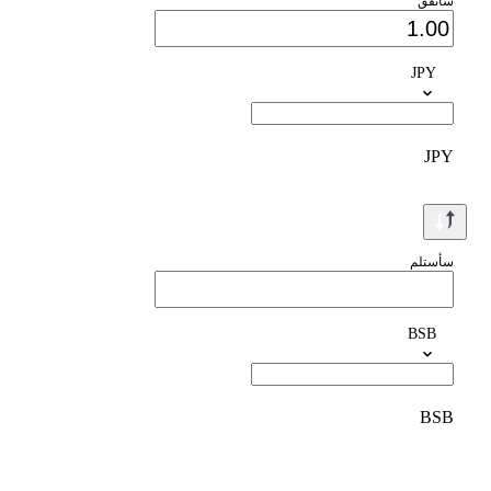
سأنفق
JPY
JPY
سأستلم
BSB
BSB