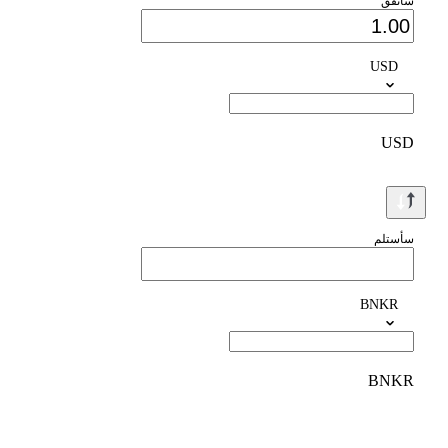
سأنفق
USD
USD
سأستلم
BNKR
BNKR