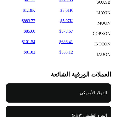
SOXSB
$1.19K
$8.01K
LLYON
$883.77
$5.97K
MUON
$85.60
$578.67
COPXON
$101.54
$686.41
INTCON
$81.82
$553.12
IAUON
العملات الورقية الشائعة
الدولار الأمريكي
البيزو الفلبيني (PHP)