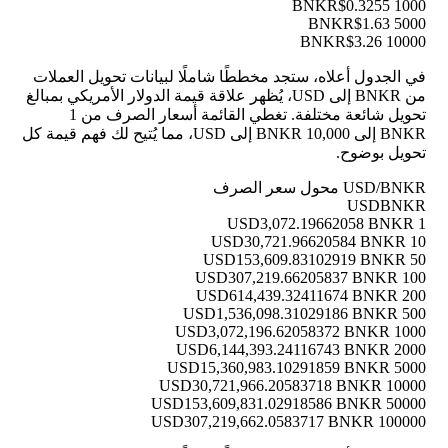
$0.3255
1000 BNKR
$1.63
5000 BNKR
$3.26
10000 BNKR
في الجدول أعلاه، ستجد مخططًا شاملًا لبيانات تحويل العملات
من BNKR إلى USD، يُظهر علاقة قيمة الدولار الأمريكي بمبالغ
تحويل شائعة مختلفة. تغطي القائمة أسعار الصرف من 1
BNKR إلى 10,000 BNKR إلى USD، مما يُتيح لك فهم قيمة كل
تحويل بوضوح.
USD/BNKR محول سعر الصرف
USD
BNKR
3,072.19662058 BNKR
1 USD
30,721.96620584 BNKR
10 USD
153,609.83102919 BNKR
50 USD
307,219.66205837 BNKR
100 USD
614,439.32411674 BNKR
200 USD
1,536,098.31029186 BNKR
500 USD
3,072,196.62058372 BNKR
1000 USD
6,144,393.24116743 BNKR
2000 USD
15,360,983.10291859 BNKR
5000 USD
30,721,966.20583718 BNKR
10000 USD
153,609,831.02918586 BNKR
50000 USD
307,219,662.0583717 BNKR
100000 USD