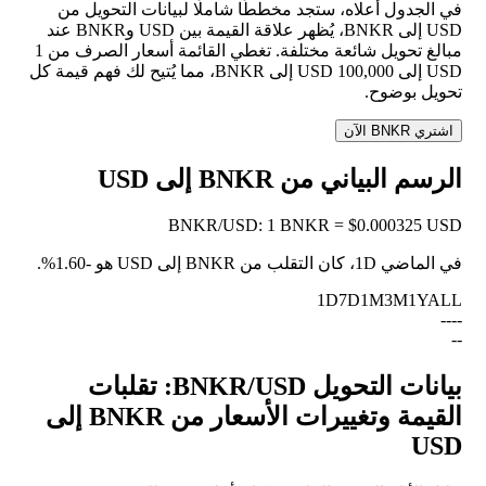
في الجدول أعلاه، ستجد مخططًا شاملًا لبيانات التحويل من
USD إلى BNKR، يُظهر علاقة القيمة بين USD وBNKR عند
مبالغ تحويل شائعة مختلفة. تغطي القائمة أسعار الصرف من 1
USD إلى 100,000 USD إلى BNKR، مما يُتيح لك فهم قيمة كل
تحويل بوضوح.
اشتري BNKR الآن
الرسم البياني من BNKR إلى USD
BNKR
/
USD
:
1 BNKR = $0.000325 USD
في الماضي 1D، كان التقلب من BNKR إلى USD هو
-1.60%
.
1D
7D
1M
3M
1Y
ALL
--
--
--
بيانات التحويل BNKR/USD: تقلبات
القيمة وتغييرات الأسعار من BNKR إلى
USD