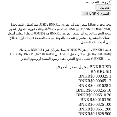
آخر وقت التحديث --
تحديث
اشتري BNKR الآن
يوفر مُحوّل LBank سعر الصرف الفوري لـ BNKR وUSD، مما يُسهّل عليك تحويل
BANKRCOIN(BNKR) إلى USD. تستخدم هذه الأداة بيانات فورية للتحويل. تُظهر
نتيجة التحويل الحالية أن السعر الفوري لـ BNKR هو $0.000325. نظرًا لتقلب أسعار
العملات المشفرة باستمرار، ننصحك بالعودة إلى هذه الصفحة قبل التداول للاطلاع
على أحدث نتائج التحويل.
قيمة 1 BNKR حاليًا هي $0.000325، مما يعني أن شراء 5 BNKR سيكلفك
$0.001628. وبالمثل، يمكن تحويل 1 USD إلى 3,072.19662058 BNKR، و50 USD
إلى -- BNKR. لا تشمل نتائج التحويل هذه رسوم المنصة أو رسوم التعدين.
BNKR/USD محول سعر الصرف
BNKR
USD
$0.000325
1 BNKR
$0.000651
2 BNKR
$0.001628
5 BNKR
$0.003255
10 BNKR
$0.006510
20 BNKR
$0.0163
50 BNKR
$0.0326
100 BNKR
$0.0651
200 BNKR
$0.1628
500 BNKR