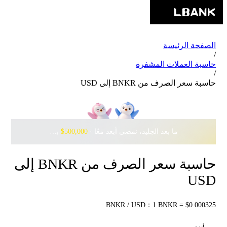
الصفحة الرئيسة
/
حاسبة العملات المشفرة
/
حاسبة سعر الصرف من BNKR إلى USD
ما بعد الجليد، نمضي أبعد معًا · ‎
$500,000
بانتظارك مع Pudgy Penguins
حاسبة سعر الصرف من BNKR إلى
USD
BNKR / USD：1 BNKR = $0.000325