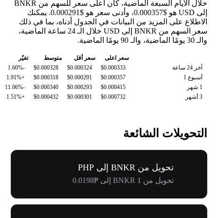
خلال الأيام السبعة الماضية، كان أعلى سعر للسهم من BNKR
إلى USD هو $0.000357، وأدنى سعر هو $0.000291. يمكنك
الاطلاع على المزيد من البيانات في الجدول أدناه، بما في ذلك
سعر السهم من BNKR إلى USD خلال الـ 24 ساعة الماضية،
والـ 30 يومًا الماضية، والـ 90 يومًا الماضية.
سعر اعلى
سعر أقل
متوسط
تغيّر
آخر 24 ساعة
$0.000333
$0.000324
$0.000328
-1.60%
أسبوع 1
$0.000357
$0.000291
$0.000318
+1.91%
1 شهر
$0.000415
$0.000293
$0.000340
-11.06%
3 أشهر
$0.000732
$0.000301
$0.000432
+1.51%
التحويلات الشائعة
تحويل من BNKR إلى PHP
تحويل من 1 BNKR إلى ₱0.0198