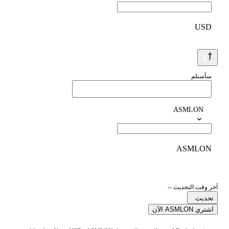
USD
سأستلم
ASMLON
ASMLON
آخر وقت التحديث --
تحديث
اشتري ASMLON الآن