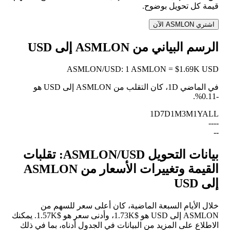
قيمة كل تحويل بوضوح.
اشتري ASMLON الآن
الرسم البياني من ASMLON إلى USD
ASMLON
/
USD
:
1 ASMLON = $1.69K USD
في الماضي 1D، كان التقلب من ASMLON إلى USD هو
.
-0.11%
1D
7D
1M
3M
1Y
ALL
--
--
--
بيانات التحويل ASMLON/USD: تقلبات
القيمة وتغييرات الأسعار من ASMLON
إلى USD
خلال الأيام السبعة الماضية، كان أعلى سعر للسهم من
ASMLON إلى USD هو $1.73K، وأدنى سعر هو $1.57K. يمكنك
الاطلاع على المزيد من البيانات في الجدول أدناه، بما في ذلك