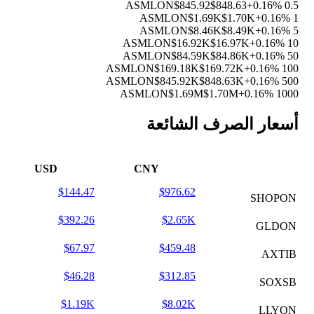
$845.92
$848.63
+0.16%
0.5 ASMLON
$1.69K
$1.70K
+0.16%
1 ASMLON
$8.46K
$8.49K
+0.16%
5 ASMLON
$16.92K
$16.97K
+0.16%
10 ASMLON
$84.59K
$84.86K
+0.16%
50 ASMLON
$169.18K
$169.72K
+0.16%
100 ASMLON
$845.92K
$848.63K
+0.16%
500 ASMLON
$1.69M
$1.70M
+0.16%
1000 ASMLON
أسعار الصرف الشائعة
USD
CNY
$144.47
$976.62
SHOPON
$392.26
$2.65K
GLDON
$67.97
$459.48
AXTIB
$46.28
$312.85
SOXSB
$1.19K
$8.02K
LLYON