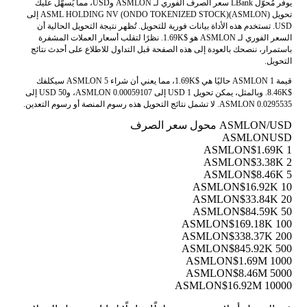
يوفر مُحوّل LBank سعر الصرف الفوري لـ ASMLON وUSD، مما يُسهّل عليك
تحويل ASML HOLDING NV (ONDO TOKENIZED STOCK)(ASMLON) إلى
USD. تستخدم هذه الأداة بيانات فورية للتحويل. تُظهر نتيجة التحويل الحالية أن
السعر الفوري لـ ASMLON هو $1.69K. نظرًا لتقلب أسعار العملات المشفرة
باستمرار، ننصحك بالعودة إلى هذه الصفحة قبل التداول للاطلاع على أحدث نتائج
التحويل.
قيمة 1 ASMLON حاليًا هي $1.69K، مما يعني أن شراء 5 ASMLON سيكلفك
$8.46K. وبالمثل، يمكن تحويل 1 USD إلى 0.00059107 ASMLON، و50 USD إلى
0.0295535 ASMLON. لا تشمل نتائج التحويل هذه رسوم المنصة أو رسوم التعدين.
ASMLON/USD محول سعر الصرف
ASMLON
USD
$1.69K
1 ASMLON
$3.38K
2 ASMLON
$8.46K
5 ASMLON
$16.92K
10 ASMLON
$33.84K
20 ASMLON
$84.59K
50 ASMLON
$169.18K
100 ASMLON
$338.37K
200 ASMLON
$845.92K
500 ASMLON
$1.69M
1000 ASMLON
$8.46M
5000 ASMLON
$16.92M
10000 ASMLON