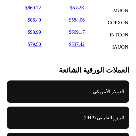
$860.72
$5.82K
MUON
$86.40
$584.06
COPXON
$98.99
$669.17
INTCON
$79.50
$537.42
IAUON
العملات الورقية الشائعة
الدولار الأمريكي
البيزو الفلبيني (PHP)