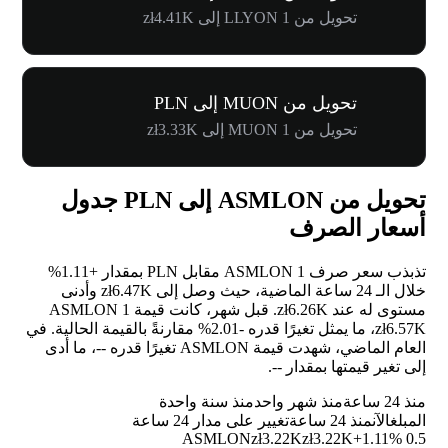
تحويل من 1 LLYON إلى zł4.41K
تحويل من MUON إلى PLN
تحويل من 1 MUON إلى zł3.33K
تحويل من ASMLON إلى PLN جدول
أسعار الصرف
تذبذب سعر صرف 1 ASMLON مقابل PLN بمقدار
+1.11%
خلال الـ 24 ساعة الماضية، حيث وصل إلى zł6.47K وأدنى
مستوى له عند zł6.26K. قبل شهر، كانت قيمة 1 ASMLON
zł6.57K، ما يمثل تغيرًا قدره
-2.01%
مقارنةً بالقيمة الحالية. في
العام الماضي، شهدت قيمة ASMLON تغيرًا قدره
--
، ما أدى
إلى تغير قيمتها بمقدار
--
.
منذ 24 ساعة
منذ شهر واحد
منذ سنة واحدة
المبلغ
الآن
منذ 24 ساعة
تغيير على مدار 24 ساعة
zł3.22K
zł3.22K
+1.11%
0.5 ASMLON