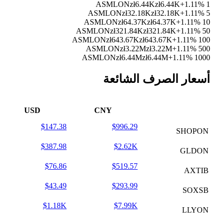
zł6.44K
zł6.44K
+1.11%
1 ASMLON
zł32.18K
zł32.18K
+1.11%
5 ASMLON
zł64.37K
zł64.37K
+1.11%
10 ASMLON
zł321.84K
zł321.84K
+1.11%
50 ASMLON
zł643.67K
zł643.67K
+1.11%
100 ASMLON
zł3.22M
zł3.22M
+1.11%
500 ASMLON
zł6.44M
zł6.44M
+1.11%
1000 ASMLON
أسعار الصرف الشائعة
USD
CNY
$147.38
$996.29
SHOPON
$387.98
$2.62K
GLDON
$76.86
$519.57
AXTIB
$43.49
$293.99
SOXSB
$1.18K
$7.99K
LLYON