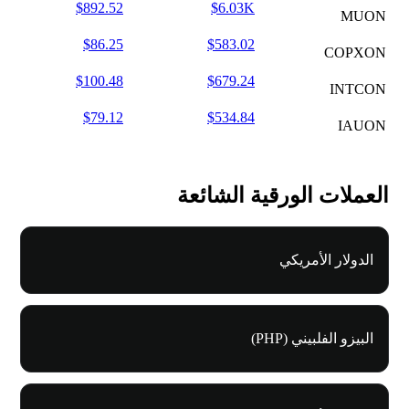
$892.52
$6.03K
MUON
$86.25
$583.02
COPXON
$100.48
$679.24
INTCON
$79.12
$534.84
IAUON
العملات الورقية الشائعة
الدولار الأمريكي
البيزو الفلبيني (PHP)