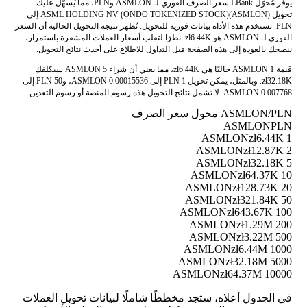
يوفر مُحوّل LBank سعر الصرف الفوري لـ ASMLON وPLN، مما يُسهّل عليك
تحويل ASML HOLDING NV (ONDO TOKENIZED STOCK)(ASMLON) إلى
PLN. تستخدم هذه الأداة بيانات فورية للتحويل. تُظهر نتيجة التحويل الحالية أن السعر
الفوري لـ ASMLON هو zł6.44K. نظرًا لتقلب أسعار العملات المشفرة باستمرار،
ننصحك بالعودة إلى هذه الصفحة قبل التداول للاطلاع على أحدث نتائج التحويل.
قيمة 1 ASMLON حاليًا هي zł6.44K، مما يعني أن شراء 5 ASMLON سيكلفك
zł32.18K. وبالمثل، يمكن تحويل 1 PLN إلى 0.00015536 ASMLON، و50 PLN إلى
0.007768 ASMLON. لا تشمل نتائج التحويل هذه رسوم المنصة أو رسوم التعدين.
ASMLON/PLN محول سعر الصرف
ASMLON
PLN
zł6.44K
1 ASMLON
zł12.87K
2 ASMLON
zł32.18K
5 ASMLON
zł64.37K
10 ASMLON
zł128.73K
20 ASMLON
zł321.84K
50 ASMLON
zł643.67K
100 ASMLON
zł1.29M
200 ASMLON
zł3.22M
500 ASMLON
zł6.44M
1000 ASMLON
zł32.18M
5000 ASMLON
zł64.37M
10000 ASMLON
في الجدول أعلاه، ستجد مخططًا شاملًا لبيانات تحويل العملات