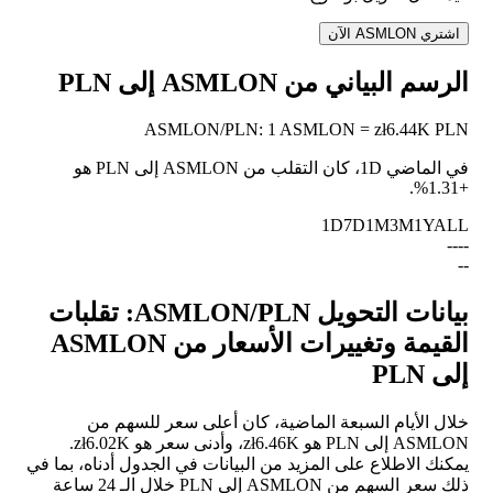
اشتري ASMLON الآن
الرسم البياني من ASMLON إلى PLN
ASMLON
/
PLN
:
1 ASMLON = zł6.44K PLN
في الماضي 1D، كان التقلب من ASMLON إلى PLN هو
.
+1.31%
1D
7D
1M
3M
1Y
ALL
--
--
--
بيانات التحويل ASMLON/PLN: تقلبات
القيمة وتغييرات الأسعار من ASMLON
إلى PLN
خلال الأيام السبعة الماضية، كان أعلى سعر للسهم من
ASMLON إلى PLN هو zł6.46K، وأدنى سعر هو zł6.02K.
يمكنك الاطلاع على المزيد من البيانات في الجدول أدناه، بما في
ذلك سعر السهم من ASMLON إلى PLN خلال الـ 24 ساعة