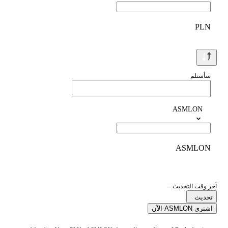
PLN
سأستلم
ASMLON
ASMLON
آخر وقت التحديث --
تحديث
اشتري ASMLON الآن