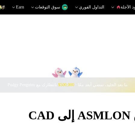
د الآجلة
التداول الفوري
سوق التوقعات
Earn
ما بعد الجليد، نمضي أبعد معًا · ‎
$500,000
بانتظارك مع Pudgy Penguins
C