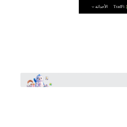
TradFi
الأحداثة