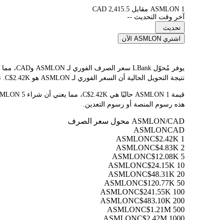
1 ASMLON مقابل 2,415.5 CAD
آخر وقت التحديث --
تحديث
اشتري ASMLON الآن
نتيجة التحويل الحالية أن السعر الفوري لـ ASMLON هو C$2.42K. نظرًا لتقلب أسعار العملات المشفرة باستمرار، ننصحك بالعودة إلى هذه الصفحة قبل التداول للاطلاع على أحدث نتائج التحويل.
هذه رسوم المنصة أو رسوم التعدين.
ASMLON/CAD محول سعر الصرف
ASMLON
CAD
C$2.42K
1 ASMLON
C$4.83K
2 ASMLON
C$12.08K
5 ASMLON
C$24.15K
10 ASMLON
C$48.31K
20 ASMLON
C$120.77K
50 ASMLON
C$241.55K
100 ASMLON
C$483.10K
200 ASMLON
C$1.21M
500 ASMLON
C$2.42M
1000 ASMLON