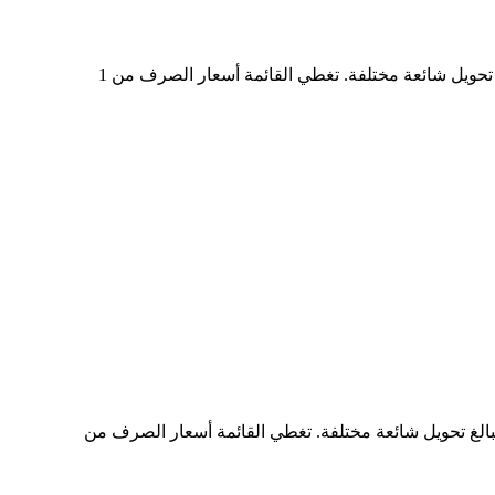
في الجدول أعلاه، ستجد مخططًا شاملًا لبيانات تحويل العملات من ASMLON إلى CAD، يُظهر علاقة قيمة الدولار الأمريكي بمبالغ تحويل شائعة مختلفة. تغطي القائمة أسعار الصرف من 1
ستجد مخططًا شاملًا لبيانات التحويل من CAD إلى ASMLON، يُظهر علاقة القيمة بين CAD وASMLON عند مبالغ تحويل شائعة مختلفة. تغطي القائمة أسعار الصرف من