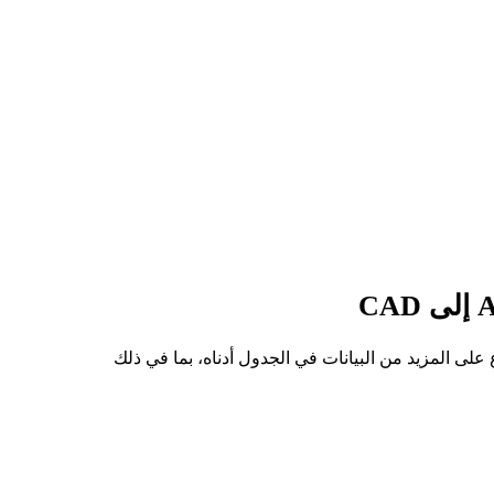
ى سعر للسهم من ASMLON إلى CAD هو C$2.43K، وأدنى سعر هو C$2.26K. يمكنك الاطلاع على المزيد من البيانات في الجدول أدناه، بما في ذلك