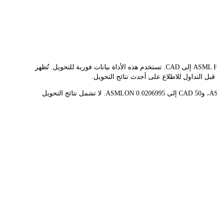
يوفر مُحوّل LBank سعر الصرف الفوري لـ ASMLON وCAD، مما يُسهّل عليك تحويل ASML HOLDING NV (ONDO TOKENIZED STOCK)(ASMLON) إلى CAD. تستخدم هذه الأداة بيانات فورية للتحويل. تُظهر
قيمة 1 ASMLON حاليًا هي C$2.42K، مما يعني أن شراء 5 ASMLON سيكلفك C$12.08K. وبالمثل، يمكن تحويل 1 CAD إلى 0.00041399 ASMLON، و50 CAD إلى 0.0206995 ASMLON. لا تشمل نتائج التحويل