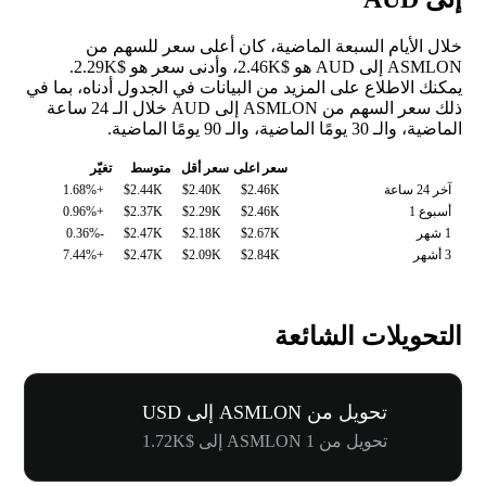
خلال الأيام السبعة الماضية، كان أعلى سعر للسهم من
ASMLON إلى AUD هو $2.46K، وأدنى سعر هو $2.29K.
يمكنك الاطلاع على المزيد من البيانات في الجدول أدناه، بما في
ذلك سعر السهم من ASMLON إلى AUD خلال الـ 24 ساعة
الماضية، والـ 30 يومًا الماضية، والـ 90 يومًا الماضية.
سعر اعلى
سعر أقل
متوسط
تغيّر
آخر 24 ساعة
$2.46K
$2.40K
$2.44K
+1.68%
أسبوع 1
$2.46K
$2.29K
$2.37K
+0.96%
1 شهر
$2.67K
$2.18K
$2.47K
-0.36%
3 أشهر
$2.84K
$2.09K
$2.47K
+7.44%
التحويلات الشائعة
تحويل من ASMLON إلى USD
تحويل من 1 ASMLON إلى $1.72K