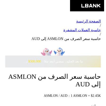
الصفحة الرئيسة
/
حاسبة العملات المشفرة
/
حاسبة سعر الصرف من ASMLON إلى AUD
ما بعد الجليد، نمضي أبعد معًا · ‎
$500,000
بانتظارك مع Pudgy Penguins
حاسبة سعر الصرف من ASMLON
إلى AUD
ASMLON / AUD：1 ASMLON = $2.45K