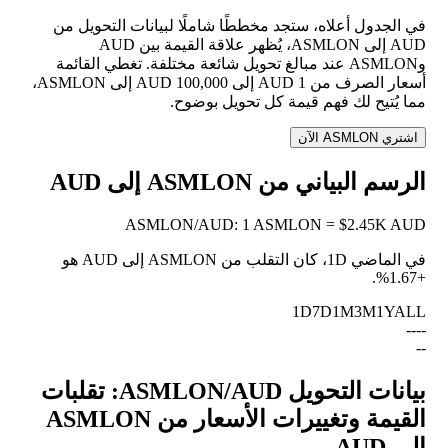
في الجدول أعلاه، ستجد مخططًا شاملًا لبيانات التحويل من
AUD إلى ASMLON، يُظهر علاقة القيمة بين AUD
وASMLON عند مبالغ تحويل شائعة مختلفة. تغطي القائمة
أسعار الصرف من 1 AUD إلى 100,000 AUD إلى ASMLON،
مما يُتيح لك فهم قيمة كل تحويل بوضوح.
اشتري ASMLON الآن
الرسم البياني من ASMLON إلى AUD
ASMLON
/
AUD
:
1 ASMLON = $2.45K AUD
في الماضي 1D، كان التقلب من ASMLON إلى AUD هو
.
+1.67%
1D
7D
1M
3M
1Y
ALL
--
--
--
بيانات التحويل ASMLON/AUD: تقلبات
القيمة وتغييرات الأسعار من ASMLON
إلى AUD