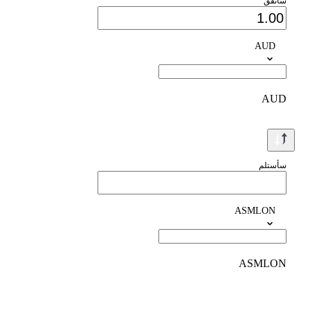
سأنفق
AUD
AUD
سأستلم
ASMLON
ASMLON