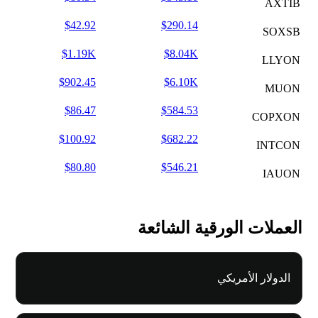
AXTIB
$42.92
$290.14
SOXSB
$1.19K
$8.04K
LLYON
$902.45
$6.10K
MUON
$86.47
$584.53
COPXON
$100.92
$682.22
INTCON
$80.80
$546.21
IAUON
العملات الورقية الشائعة
الدولار الأمريكي