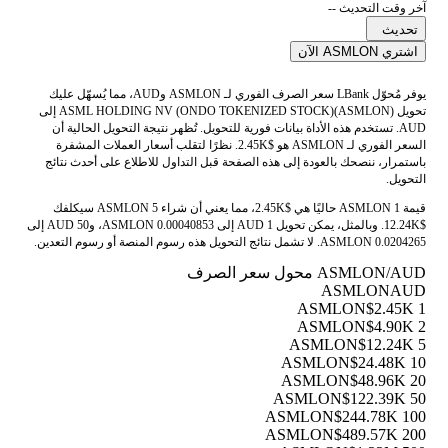
آخر وقت التحديث --
تحديث
اشتري ASMLON الآن
يوفر مُحوّل LBank سعر الصرف الفوري لـ ASMLON وAUD، مما يُسهّل عليك
تحويل ASML HOLDING NV (ONDO TOKENIZED STOCK)(ASMLON) إلى
AUD. تستخدم هذه الأداة بيانات فورية للتحويل. تُظهر نتيجة التحويل الحالية أن
السعر الفوري لـ ASMLON هو $2.45K. نظرًا لتقلب أسعار العملات المشفرة
باستمرار، ننصحك بالعودة إلى هذه الصفحة قبل التداول للاطلاع على أحدث نتائج
التحويل.
قيمة 1 ASMLON حاليًا هي $2.45K، مما يعني أن شراء 5 ASMLON سيكلفك
$12.24K. وبالمثل، يمكن تحويل 1 AUD إلى 0.00040853 ASMLON، و50 AUD إلى
0.0204265 ASMLON. لا تشمل نتائج التحويل هذه رسوم المنصة أو رسوم التعدين.
ASMLON/AUD محول سعر الصرف
ASMLON
AUD
$2.45K
1 ASMLON
$4.90K
2 ASMLON
$12.24K
5 ASMLON
$24.48K
10 ASMLON
$48.96K
20 ASMLON
$122.39K
50 ASMLON
$244.78K
100 ASMLON
$489.57K
200 ASMLON