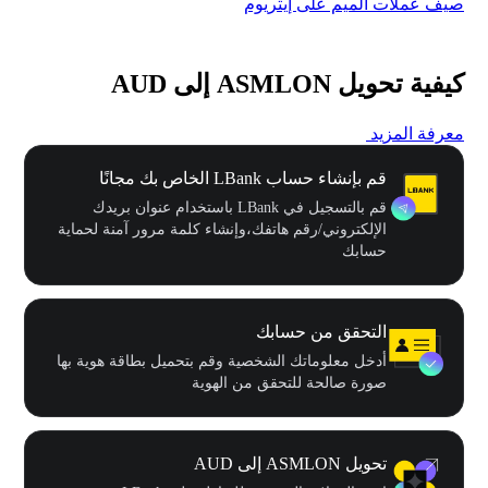
صيف عملات الميم على إيثريوم
كرنفال 
كيفية تحويل ASMLON إلى AUD
معرفة المزيد
قم بإنشاء حساب LBank الخاص بك مجانًا
قم بالتسجيل في LBank باستخدام عنوان بريدك
الإلكتروني/رقم هاتفك،وإنشاء كلمة مرور آمنة لحماية
حسابك
التحقق من حسابك
أدخل معلوماتك الشخصية وقم بتحميل بطاقة هوية بها
صورة صالحة للتحقق من الهوية
تحويل ASMLON إلى AUD