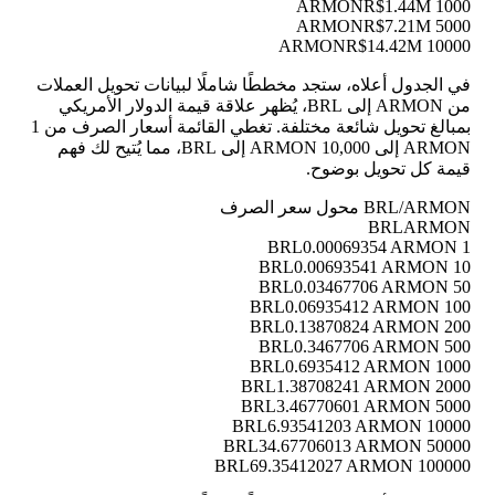
R$1.44M
1000 ARMON
R$7.21M
5000 ARMON
R$14.42M
10000 ARMON
في الجدول أعلاه، ستجد مخططًا شاملًا لبيانات تحويل العملات
من ARMON إلى BRL، يُظهر علاقة قيمة الدولار الأمريكي
بمبالغ تحويل شائعة مختلفة. تغطي القائمة أسعار الصرف من 1
ARMON إلى 10,000 ARMON إلى BRL، مما يُتيح لك فهم
قيمة كل تحويل بوضوح.
BRL/ARMON محول سعر الصرف
BRL
ARMON
0.00069354 ARMON
1 BRL
0.00693541 ARMON
10 BRL
0.03467706 ARMON
50 BRL
0.06935412 ARMON
100 BRL
0.13870824 ARMON
200 BRL
0.3467706 ARMON
500 BRL
0.6935412 ARMON
1000 BRL
1.38708241 ARMON
2000 BRL
3.46770601 ARMON
5000 BRL
6.93541203 ARMON
10000 BRL
34.67706013 ARMON
50000 BRL
69.35412027 ARMON
100000 BRL