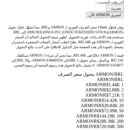
آخر وقت التحديث --
تحديث
اشتري ARMON الآن
يوفر مُحوّل LBank سعر الصرف الفوري لـ ARMON وBRL، مما يُسهّل عليك تحويل
ARM HOLDINGS PLC (ONDO TOKENIZED STOCK)(ARMON) إلى BRL.
تستخدم هذه الأداة بيانات فورية للتحويل. تُظهر نتيجة التحويل الحالية أن السعر
الفوري لـ ARMON هو R$1.44K. نظرًا لتقلب أسعار العملات المشفرة باستمرار،
ننصحك بالعودة إلى هذه الصفحة قبل التداول للاطلاع على أحدث نتائج التحويل.
قيمة 1 ARMON حاليًا هي R$1.44K، مما يعني أن شراء 5 ARMON سيكلفك
R$7.21K. وبالمثل، يمكن تحويل 1 BRL إلى 0.00069354 ARMON، و50 BRL إلى
0.034677 ARMON. لا تشمل نتائج التحويل هذه رسوم المنصة أو رسوم التعدين.
ARMON/BRL محول سعر الصرف
ARMON
BRL
R$1.44K
1 ARMON
R$2.88K
2 ARMON
R$7.21K
5 ARMON
R$14.42K
10 ARMON
R$28.84K
20 ARMON
R$72.09K
50 ARMON
R$144.19K
100 ARMON
R$288.38K
200 ARMON
R$720.94K
500 ARMON