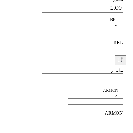
سأنفق
BRL
BRL
سأستلم
ARMON
ARMON