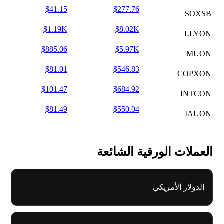
$41.15
$277.76
SOXSB
$1.19K
$8.02K
LLYON
$885.06
$5.97K
MUON
$81.01
$546.83
COPXON
$101.47
$684.92
INTCON
$81.49
$550.04
IAUON
العملات الورقية الشائعة
الدولار الأمريكي