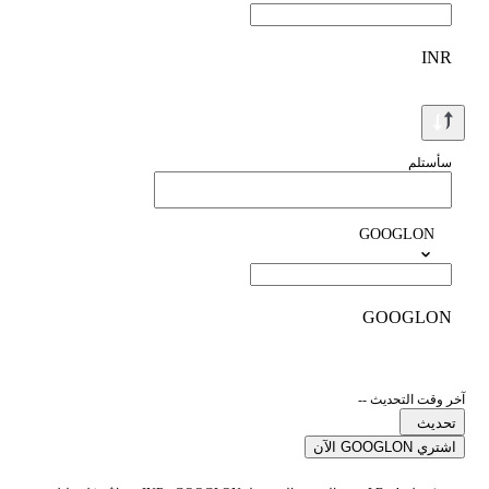
INR
سأستلم
GOOGLON
GOOGLON
آخر وقت التحديث --
تحديث
اشتري GOOGLON الآن