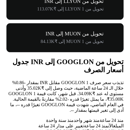
تحويل من LLYON إلى INR
تحويل من 1 LLYON إلى ₹113.07K
تحويل من MUON إلى INR
تحويل من 1 MUON إلى ₹84.13K
تحويل من GOOGLON إلى INR جدول
أسعار الصرف
تذبذب سعر صرف 1 GOOGLON مقابل INR بمقدار
-0.86%
خلال الـ 24 ساعة الماضية، حيث وصل إلى ₹35.02K وأدنى
مستوى له عند ₹34.09K. قبل شهر، كانت قيمة 1 GOOGLON
₹35.00K، ما يمثل تغيرًا قدره
-2.02%
مقارنةً بالقيمة الحالية.
في العام الماضي، شهدت قيمة GOOGLON تغيرًا قدره
--
، ما
أدى إلى تغير قيمتها بمقدار
--
.
منذ 24 ساعة
منذ شهر واحد
منذ سنة واحدة
المبلغ
الآن
منذ 24 ساعة
تغيير على مدار 24 ساعة