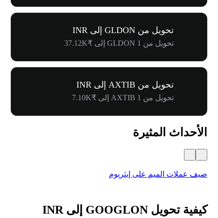
تحويل من GLDON إلى INR
تحويل من 1 GLDON إلى ₹37.12K
تحويل من AXTIB إلى INR
تحويل من 1 AXTIB إلى ₹7.10K
الأحداث المثيرة
صيف عملات الميم على إيثريوم
كرنفال 
كيفية تحويل GOOGLON إلى INR