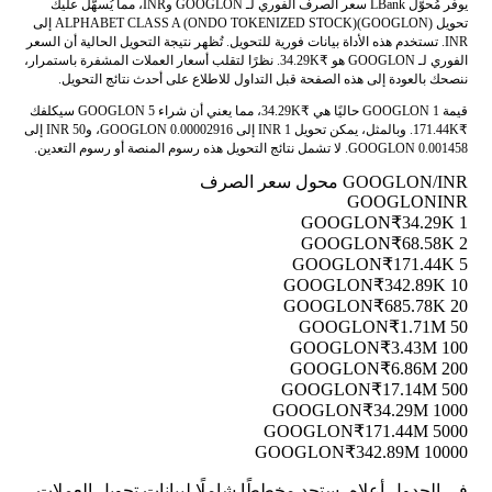
يوفر مُحوّل LBank سعر الصرف الفوري لـ GOOGLON وINR، مما يُسهّل عليك
تحويل ALPHABET CLASS A (ONDO TOKENIZED STOCK)(GOOGLON) إلى
INR. تستخدم هذه الأداة بيانات فورية للتحويل. تُظهر نتيجة التحويل الحالية أن السعر
الفوري لـ GOOGLON هو ₹34.29K. نظرًا لتقلب أسعار العملات المشفرة باستمرار،
ننصحك بالعودة إلى هذه الصفحة قبل التداول للاطلاع على أحدث نتائج التحويل.
قيمة 1 GOOGLON حاليًا هي ₹34.29K، مما يعني أن شراء 5 GOOGLON سيكلفك
₹171.44K. وبالمثل، يمكن تحويل 1 INR إلى 0.00002916 GOOGLON، و50 INR إلى
0.001458 GOOGLON. لا تشمل نتائج التحويل هذه رسوم المنصة أو رسوم التعدين.
GOOGLON/INR محول سعر الصرف
GOOGLON
INR
₹34.29K
1 GOOGLON
₹68.58K
2 GOOGLON
₹171.44K
5 GOOGLON
₹342.89K
10 GOOGLON
₹685.78K
20 GOOGLON
₹1.71M
50 GOOGLON
₹3.43M
100 GOOGLON
₹6.86M
200 GOOGLON
₹17.14M
500 GOOGLON
₹34.29M
1000 GOOGLON
₹171.44M
5000 GOOGLON
₹342.89M
10000 GOOGLON
في الجدول أعلاه، ستجد مخططًا شاملًا لبيانات تحويل العملات