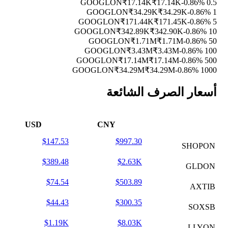
₹17.14K
₹17.14K
-0.86%
0.5 GOOGLON
₹34.29K
₹34.29K
-0.86%
1 GOOGLON
₹171.44K
₹171.45K
-0.86%
5 GOOGLON
₹342.89K
₹342.90K
-0.86%
10 GOOGLON
₹1.71M
₹1.71M
-0.86%
50 GOOGLON
₹3.43M
₹3.43M
-0.86%
100 GOOGLON
₹17.14M
₹17.14M
-0.86%
500 GOOGLON
₹34.29M
₹34.29M
-0.86%
1000 GOOGLON
أسعار الصرف الشائعة
USD
CNY
$147.53
$997.30
SHOPON
$389.48
$2.63K
GLDON
$74.54
$503.89
AXTIB
$44.43
$300.35
SOXSB
$1.19K
$8.03K
LLYON