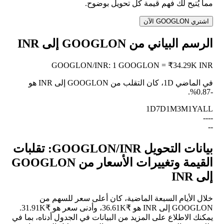
مما يُتيح لك فهم قيمة كل تحويل بوضوح.
اشتري GOOGLON الآن
الرسم البياني من GOOGLON إلى INR
GOOGLON
/
INR
:
1 GOOGLON = ₹34.29K INR
في الماضي 1D، كان التقلب من GOOGLON إلى INR هو
.
-0.87%
1D
7D
1M
3M
1Y
ALL
--
--
--
بيانات التحويل GOOGLON/INR: تقلبات
القيمة وتغييرات الأسعار من GOOGLON
إلى INR
خلال الأيام السبعة الماضية، كان أعلى سعر للسهم من
GOOGLON إلى INR هو ₹36.61K، وأدنى سعر هو ₹31.91K.
يمكنك الاطلاع على المزيد من البيانات في الجدول أدناه، بما في