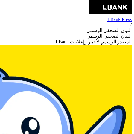
LBank Press
/
البيان الصحفي الرسمي
البيان الصحفي الرسمي
المصدر الرسمي لأخبار وإعلانات LBank