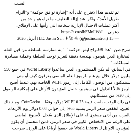
السبب
تم تقديم هذا الاقتراح على أنه "إشارة توافق حوكمة" و"التزام
طويل الأمد"، ولكن عند إزالة التغليف، ما تراه هو واحد من
أكثر عمليات الاحتيال الإدارية سخافة التي رأيتها على الإطلاق.
دعوني… https://t.co/sJhFMnLWsJ
— H.E. Justin Sun 👨‍🚀 🌞 (@justinsuntron) 15 أبريل 2026
صرح صن: "ه
ذا الاقتراح ليس حوكمة".
"
إنه ممارسة للسلطة من قبل القلة
المختارة الذين يقومون بهندسة دقيقة لتعزيز توحيد السلطة وعملية مصادرة
الممتلكات."
في السابق، لم يكن المستثمرون الذين ساعدوا World Liberty في جمع 550
مليون دولار خلال بيع عام للرموز العام الماضي يعرفون كيف أو متى
سيتمكنون من الوصول الكامل إلى رموز WLFI الخاصة بهم. عندما أصبح
الرمز قابلاً للتداول في سبتمبر، حصل المؤيدون الأوائل على إمكانية الوصول
إلى 20% من ممتلكاتهم.
في ذلك الوقت، بلغت قيمة WLFI 0.23 دولار، وفقًا لـ
CoinGecko
. ومنذ ذلك
الحين، انخفض سعر الرمز بنسبة 65% إلى حوالي 0.08 دولار يوم الأربعاء،
بالقرب من أدنى مستوى له على الإطلاق الذي سُجل الأسبوع الماضي.
على الرغم من الانخفاض الكبير في سعر الرمز، فمن المحتمل أن يكون
المؤيدون الأوائل لـ World Liberty قد حققوا أرباحًا على الورق. صرحت