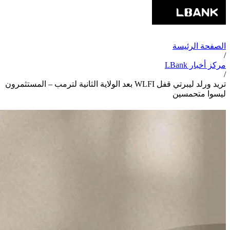
الصفحة الرئيسة
/
مركز أخبار LBank
/
تريد ورلد ليبرتي قفل WLFI بعد الولاية الثانية لترمب – المستثمرون
ليسوا متحمسين