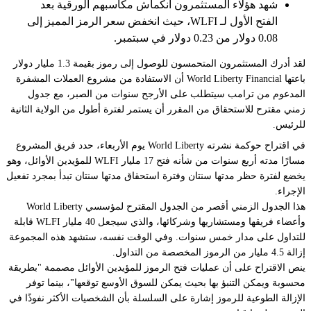
شهد هؤلاء المستثمرون انكماش مكاسبهم الورقية بعد
الفتح الأول لـ WLFI، حيث انخفض سعر الرمز المميز إلى
0.08 دولار من 0.23 دولار في سبتمبر.
لقد أدرك المستثمرون المتحمسون للوصول إلى رموز بقيمة 1.3 مليار دولار
باعتها World Liberty Financial أن الاستفادة من مشروع العملات المشفرة
المدعوم من ترامب سيتطلب على الأرجح سنوات من الصبر، مع جدول
زمني مقترح للاستحقاق من المقرر أن يستمر لفترة أطول من الولاية الثانية
للرئيس.
في اقتراح حوكمة
نشرته
World Liberty يوم الأربعاء، حدد فريق المشروع
مسارًا مدته أربع سنوات من شأنه فتح 17 مليار WLFI للمؤيدين الأوائل، وهو
يخضع لفترة حظر مدتها سنتان وفترة استحقاق مدتها سنتان تبدأ بمجرد تفعيل
الإجراء.
هذا الجدول الزمني أقصر من الجدول المقترح لمؤسسي World Liberty
وأعضاء فريقها ومستشاريها وشركائها، والذي سيجعل 40 مليار WLFI قابلة
للتداول على مدار خمس سنوات. وفي الوقت نفسه، ستشهد هذه المجموعة
إزالة 4.5 مليار من الرموز المخصصة من التداول.
ينص الاقتراح على أن عمليات فتح الرموز للمؤيدين الأوائل مصممة "بطريقة
محسوبة ويمكن التنبؤ بها بحيث يمكن للسوق الأوسع توقعها"، بينما توفر
الإزالة الطوعية للرموز إشارة على السلسلة بأن الشخصيات الأكثر نفوذًا في