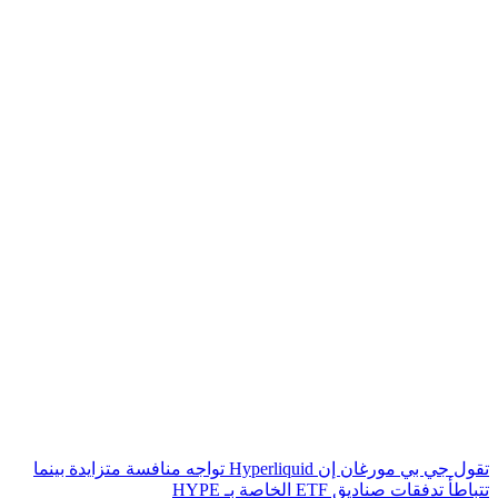
تقول جي بي مورغان إن Hyperliquid تواجه منافسة متزايدة بينما
تتباطأ تدفقات صناديق ETF الخاصة بـ HYPE