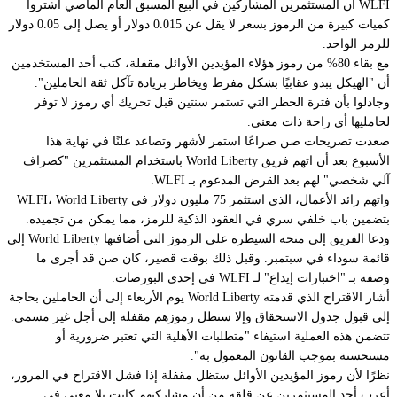
WLFI أن المستثمرين المشاركين في البيع المسبق العام الماضي اشتروا
كميات كبيرة من الرموز بسعر لا يقل عن 0.015 دولار أو يصل إلى 0.05 دولار
للرمز الواحد.
مع بقاء 80% من رموز هؤلاء المؤيدين الأوائل مقفلة، كتب أحد المستخدمين
أن "الهيكل يبدو عقابيًا بشكل مفرط ويخاطر بزيادة تآكل ثقة الحاملين".
وجادلوا بأن فترة الحظر التي تستمر سنتين قبل تحريك أي رموز لا توفر
لحامليها أي راحة ذات معنى.
صعدت تصريحات صن صراعًا استمر لأشهر وتصاعد علنًا في نهاية هذا
الأسبوع بعد أن
اتهم
فريق World Liberty باستخدام المستثمرين "كصراف
آلي شخصي" لهم بعد
القرض المدعوم بـ WLFI.
واتهم رائد الأعمال، الذي استثمر 75 مليون دولار في WLFI، World Liberty
بتضمين باب خلفي سري في العقود الذكية للرمز، مما يمكن من تجميده.
ودعا الفريق إلى منحه السيطرة على الرموز التي أضافتها World Liberty
إلى
قائمة سوداء في سبتمبر. وقبل ذلك بوقت قصير، كان صن قد أجرى ما
وصفه بـ "اختبارات إيداع" لـ WLFI في إحدى البورصات.
أشار الاقتراح الذي قدمته World Liberty يوم الأربعاء إلى أن الحاملين بحاجة
إلى قبول جدول الاستحقاق وإلا ستظل رموزهم مقفلة إلى أجل غير مسمى.
تتضمن هذه العملية استيفاء "متطلبات الأهلية التي تعتبر ضرورية أو
مستحسنة بموجب القانون المعمول به".
نظرًا لأن رموز المؤيدين الأوائل ستظل مقفلة إذا فشل الاقتراح في المرور،
أعرب أحد المستثمرين عن قلقه من أن مشاركتهم كانت بلا معنى في