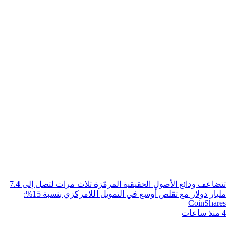
تتضاعف ودائع الأصول الحقيقية المرمّزة ثلاث مرات لتصل إلى 7.4
مليار دولار مع تقلص أوسع في التمويل اللامركزي بنسبة 15%:
CoinShares
4 منذ ساعات