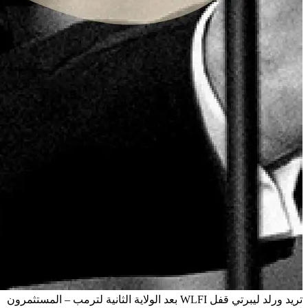
تريد ورلد ليبرتي قفل WLFI بعد الولاية الثانية لترمب – المستثمرون