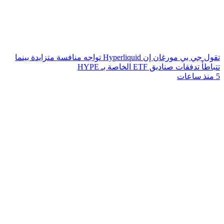
تقول جي بي مورغان إن Hyperliquid تواجه منافسة متزايدة بينما
تتباطأ تدفقات صناديق ETF الخاصة بـ HYPE
5 منذ ساعات