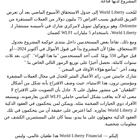
المشروع لديها قناعة.
لمّحت World Liberty
إلى
جدول الاستحقاق الأسبوع الماضي بعد أن تعرض
الفريق للتدقيق بسبب اقتراض 75 مليون دولار من العملات المستقرة من
Dolomite، وهو بروتوكول تمويل لامركزي شارك في تأسيسه مستشار لـ
World Liberty، باستخدام 5 مليارات WLFI كضمان.
ومع ذلك، تفاجأ بعض المستخدمين داخل منتدى حوكمة المشروع بجدول
الاستحقاق، نظرًا لأن المشروع بدأ في قبول الأموال في أكتوبر 2024—أو
قبل حوالي 550 يومًا. كتب أحد المستخدمين "ما هذا الهراء". "إذن، بعد ثلاث
سنوات كاملة، نحصل أخيرًا على توزيع الرموز التالي الخاص بنا."
وهدد آخر: "سأضع هؤلاء الأوغاد في السجن."
شارك جاستن صن، رائد الأعمال المثير للجدل في مجال العملات المشفرة
ومؤسس ترون، هذا الاستياء، حيث وصف الاقتراح بأنه شكل من أشكال
"الطغيان" في منشور مطول على X. جادل بأن التصويت على الاقتراح لا
معنى له لأنه يعاقب بشكل أساسي حاملي WLFI الذين يعارضونه، ويستبعد
الأفراد ذوي الحيازات الضخمة مثله، ويمكن لمن يتحكمون في العقود الذكية
لـ World Liberty تجاوزه. كما اعترض على حقيقة أن من يتحكمون في تلك
العقود الذكية مجهولون على ما يبدو، بينما كان على المستثمرين الكشف عن
معلومات شخصية.
هذا طغيان عالمي، وليس World Liberty Financial — إليكم