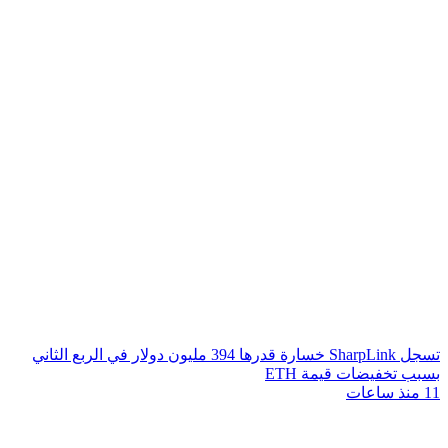
تسجل SharpLink خسارة قدرها 394 مليون دولار في الربع الثاني
بسبب تخفيضات قيمة ETH
11 منذ ساعات