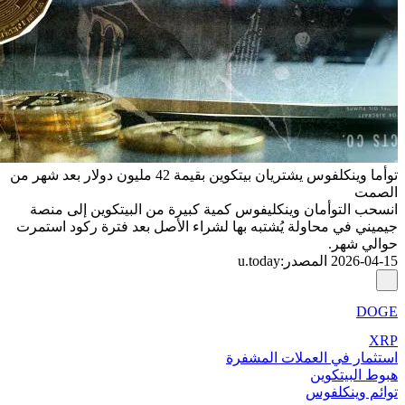
توأما وينكلفوس يشتريان بيتكوين بقيمة 42 مليون دولار بعد شهر من
الصمت
انسحب التوأمان وينكليفوس كمية كبيرة من البيتكوين إلى منصة
جيميني في محاولة يُشتبه بها لشراء الأصل بعد فترة ركود استمرت
حوالي شهر.
2026-04-15
المصدر
:
u.today
DOGE
XRP
استثمار في العملات المشفرة
هبوط البيتكوين
توائم وينكلفوس