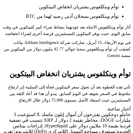
توأم وينكلفوس يشتريان انخفاض البيتكوين
توأم وينكلفوس يسجلان أدنى رصيد لهما من BTC
أثار توأم وينكلفوس الانتباه بعد عودتهما بنشاط شراء كبير للبيتكوين في وقت
سابق اليوم، حيث يوفر البيتكوين للمستثمرين فرصة أخرى لشراء انخفاضه.
في يوم الأربعاء، 15 أبريل، شاركت شركة Arkham Intelligence بيانات
كشفت أن توأم وينكلفوس سحبا حوالي 42.77 مليون دولار من البيتكوين من
منصة Gemini.
توأم وينكلفوس يشتريان انخفاض البيتكوين
تأتي هذه الخطوة بعد أن تحول سعر البيتكوين فجأة إلى السلبية إثر ارتفاع
ملحوظ في السعر شوهد في اليوم السابق. يبدو أن هذا قد أعاد الثقة بين
المستثمرين حيث استعاد الأصل مستوى 75,000 دولار خلال الارتفاع.
أخبار ساخنة
حاملو دوجكوين يقترحون أن أموال إيلون ماسك X استوعبت 3
مليارات DOGE، مخاطر بقيمة 2 دولار لـ XRP تتسبب في تصفية
فردية بقيمة 10 ملايين دولار على Hyperliquid، إدراجات بينانس
الجديدة تستهدف مساحة التمويل اللامركزي (DeFi) للإيثيريوم: تقرير