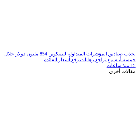
تجذب صناديق المؤشرات المتداولة للبيتكوين 854 مليون دولار خلال
خمسة أيام مع تراجع رهانات رفع أسعار الفائدة
15 منذ ساعات
مقالات أخرى