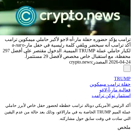
ترامب يؤكد حضوره حفلة مار-أه-لاجو لأكبر حاملي ميمكوين ترامب
أكد ترامب أنه سيحضر ويلقي كلمة رئيسية في حفل مار-а-лаго
لكبار حاملي عملة TRUMP الميمية. الدخول مقتصر على أفضل 297
محفظة، مع استقبال خاص مخصص لأفضل 29 مستثمراً.
2026-04-24
المصدر
:
crypto.news
TRUMP
حفلة ترامب ميمكوين
فعالية مار-أ-لاغو
استثمار توكن ترامب
أكد الرئيس الأمريكي دونالد ترامب خططه لحضور حفل خاص لأبرز حاملي
عملة الميم TRUMP الخاصة به في مارالاغو، وذلك بعد حالة من عدم اليقين
التي سادت في وقت سابق حول مشاركته.
ملخص