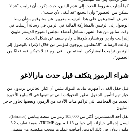
كما أشارت شروط الحدث إلى عدم اليقين، حيث ذكرت أن ترامب "قد لا
يتمكن من الحضور" وأن التجمع "قد يُلغى لأي سبب".
اعترض المشرعون على هذا الترتيب، معربين عن مخاوفهم بشأن ربط
الوصول إلى الرئيس بالمشاركة المالية في الرمز. في رسالة أُرسلت في
وقت سابق من هذا الشهر، تساءل أعضاء مجلس الشيوخ الديمقراطيون
إليزابيث وارين وريتشارد بلومنتال وآدم شيف عن هيكل الحدث.
وقالت الرسالة: "المُنظمون يروجون لمؤتمر من خلال الإغراء بالوصول إلى
الرئيس ترامب للمشاركين المحتملين... في يوم قد لا يتمكن فيه فعليًا من
الحضور".
شراء الرموز يتكثف قبل حدث مارالاغو
قبل حفل الغداء، أظهرت بيانات البلوك تشين أن كبار الحائزين يزيدون من
حيازاتهم لتأمين الدخول. تظهر التحويلات التي تم تتبعها في الأسابيع الأخيرة
العديد من المحافظ التي تراكم مئات الآلاف من الرموز، وبعضها تجاوز حاجز
المليون.
نقل أحد المستثمرين أكثر من 105,000 رمز من منصة بينانس (Binance)،
ليصل إجمالي حيازاته إلى حوالي 1.13 مليون TRUMP، بقيمة تقارب 3.2
مليون دولار في ذلك الوقت. أضافت عمليات سحب منفصلة من منصتي