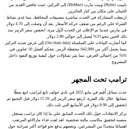
بايبيت (Bybit) وبيت مارت (BitMart) إلى التركيز، حيث تنافس العديد من
الحيتان على مكان بين كبار الحائزين.
ارتبطت المشاركة في الحدث مباشرة بتصنيفات المحافظ، مما غذى نشاط
الشراء على الرغم من ضعف حركة الأسعار. بعد أن وصلت إلى 4.35 دولار
في مارس عندما تم الإعلان عن الحدث لأول مرة، انخفض سعر الرمز منذ
ذلك الحين بنحو 33% ليصل إلى حوالي 2.80 دولار.
كما أشارت البيانات على السلسلة (On-chain data) إلى عرض شديد التركيز.
بينما يحمل أكثر من 642,000 محفظة الرمز، تتحكم أفضل 10 عناوين في
91% من إجمالي العرض، مما يثير تساؤلات حول كيفية توزيع النفوذ داخل
المشروع.
ترامب تحت المجهر
حدث مماثل أُقيم في مايو 2025 في نادي جولف تابع لترامب اتبع نمطًا
مشابهًا. خلال تلك الفترة، ارتفع سعر الرمز إلى 15.59 دولار قبل التجمع ثم
انخفض إلى 8.90 دولار في الأسابيع التي تلت ذلك.
تركز الانتقادات حول ذلك الحدث السابق على ما إذا كان ترامب يستغل
منصبه لتحقيق مكاسب مالية شخصية. لقد لفت غداء مارالاغو المرتقب
اهتمامًا متجددًا من المشرعين، وبعضهم يدفع نحو قواعد أكثر صرامة حول