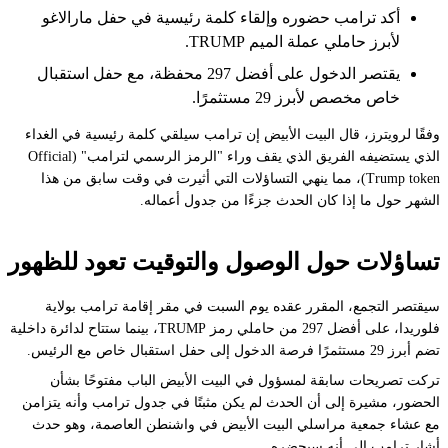
أكد ترامب حضوره وإلقاء كلمة رئيسية في حفل مارالاغو
لأبرز حاملي عملة الميم TRUMP.
يقتصر الدخول على أفضل 297 محفظة، مع حفل استقبال
خاص مخصص لأبرز 29 مستثمرًا.
وفقًا لرويترز، قال البيت الأبيض إن ترامب سيلقي كلمة رئيسية في الغداء
الذي يستضيفه الفريق الذي يقف وراء "الرمز الرسمي لترامب" (Official
Trump token)، مما ينهي التساؤلات التي أثيرت في وقت سابق من هذا
الشهر حول ما إذا كان الحدث جزءًا من جدول أعماله.
تساؤلات حول الوصول والتوقيت تعود للظهور
سيقتصر التجمع، المقرر عقده يوم السبت في مقر إقامة ترامب بولاية
فلوريدا، على أفضل 297 من حاملي رمز TRUMP، بينما ستتاح لدائرة داخلية
تضم أبرز 29 مستثمرًا فرصة الدخول إلى حفل استقبال خاص مع الرئيس.
تركت تصريحات سابقة لمسؤول في البيت الأبيض الباب مفتوحًا بشأن
الحضور، مشيرة إلى أن الحدث لم يكن مثبتًا في جدول ترامب وأنه يتزامن
مع عشاء جمعية مراسلي البيت الأبيض في واشنطن العاصمة، وهو حدث
أشار ترامب إلى أنه سيحضره.