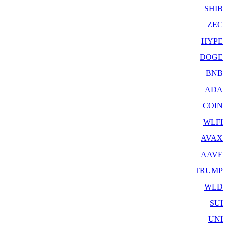
SHIB
ZEC
HYPE
DOGE
BNB
ADA
COIN
WLFI
AVAX
AAVE
TRUMP
WLD
SUI
UNI