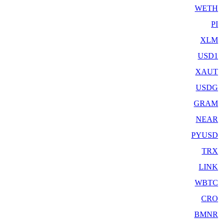
WETH
PI
XLM
USD1
XAUT
USDG
GRAM
NEAR
PYUSD
TRX
LINK
WBTC
CRO
BMNR