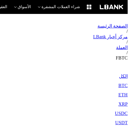
شراء العملات المشفرة
الأسواق
العقو
الصفحة الرئيسة
/
مركز أخبار LBank
/
العملة
/
FBTC
الكل
BTC
ETH
XRP
USDC
USDT