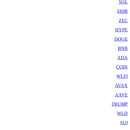
SOL
SHIB
ZEC
HYPE
DOGE
BNB
ADA
COIN
WLFI
AVAX
AAVE
TRUMP
WLD
SUI