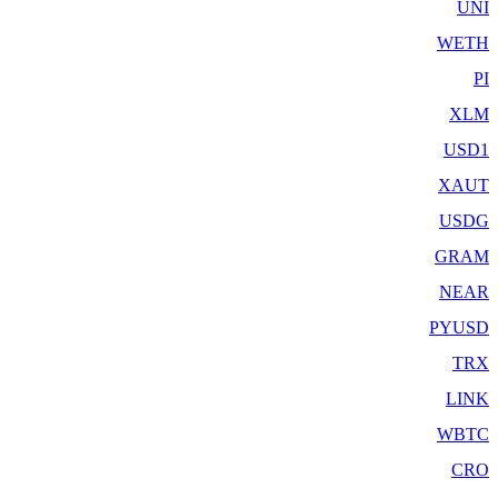
UNI
WETH
PI
XLM
USD1
XAUT
USDG
GRAM
NEAR
PYUSD
TRX
LINK
WBTC
CRO