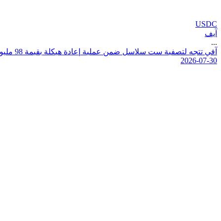
USDC
آيف
...
آ
ف
ي
ت
ت
ج
ه
ل
ت
ص
ف
ي
ة
س
ت
س
ل
س
ل
ض
م
ن
ع
م
ل
ي
ة
إ
ع
ا
د
ة
ه
ي
ك
ل
ة
ب
ق
ي
م
ة
8
9
م
ل
ي
و
2026-07-30