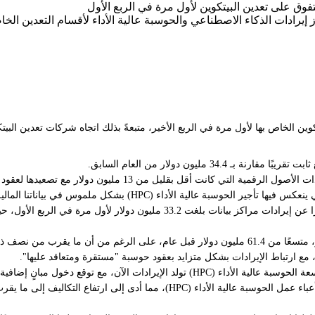
لية الأداء (HPC) لشركة TeraWulf قطاع تعدين البيتكوين الخاص بها لأول مرة في الربع الأخير، متبعةً بذلك
 عالية الأداء (HPC) بشكل ملموس في بياناتنا المالية".
 مع ارتباط الإيرادات بشكل متزايد بعقود حوسبة "مستقرة ومتعاقد عليها".