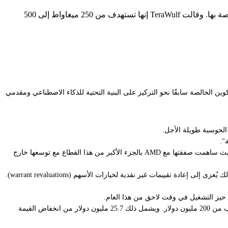
بدأت شركات تعدين البيتكوين التقليدية مثل TeraWulf بالإبلاغ عن تجاوز إيرادات الذكاء الاصطناعي والحوسبة عالية الأداء لأقسام التعدين الخاصة بها. وقالت TeraWulf إنها تستهدف من 250 ميغاواط إلى 500
 اتجاه شركات تعدين البيتكوين الخالصة سابقًا نحو التركيز على البنية التحتية للذكاء الاصطناعي ومقدمي
إنه إنجاز أصبح أكثر شيوعًا في جميع أنحاء القطاع. أعلنت Riot Platforms مؤخرًا عن إيرادات مراكز بيانات بلغت 33.2 مليون دولار لأول مرة في الربع الأول، حيث ساهمت صفقتها مع AMD بالجزء الأكبر من هذا القطاع مع توسعها خارج
تقوم الشركة أيضًا بإعادة توظيف جزء من بنيتها التحتية لتعدين البيتكوين لدعم أعباء عمل الحوسبة عالية الأداء (HPC)، مما أدى إلى ارتفاع التكاليف إلى ما يقرب من 200 مليون دولار. ويشمل ذلك 25.7 مليون دولار من انخفاض القيمة