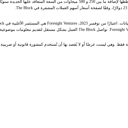
المشفرة. بورصة العملات المشفرة Bitget هي شريك محدود رئيسي لـ Foresight Ventures.