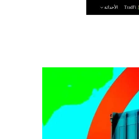
TradFi
الأحداثة