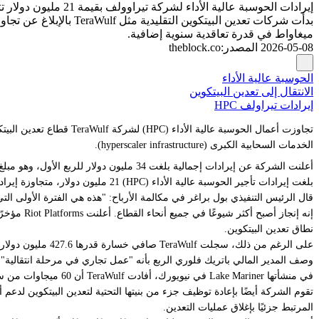
إيرادات الحوسبة عالية الأداء لشركة تيراوولف بقيمة 21 مليون دولار تتفوق على تعدين البيتكوين لأول مرة في الربع الأول
ميغاواط في قدرة تعاقدية سنوية إضافية.
2026-05-08
المصدر
:
theblock.co
الحوسبة عالية الأداء
الانتقال إلى تعدين البيتكوين
إيرادات تيراولف HPC
تجاوزت أعمال الحوسبة عا
الخدمات السحابية الكبرى (hyperscaler infrastructure).
أعلنت الشركة عن إيرادات إجمالية بلغت 34 مليون دولار للربع الأول، وهو مبلغ ثابت تقريبًا مقارنة بـ 34.4 مليون دولار من العام السابق.
بلغت إيرادات تأجير الحوسبة عالية الأداء (HPC) 21 مليون دولار، متجاوزة إيرادات الأصول الرقمية التي كانت أقل بقليل من 13 مليون دولار مع تصعيدها لعقود الحوسبة طويلة الأجل.
قال الرئيس التنفيذي بول براغر في مكالمة الأرباح: "هذه هي الفترة الأولى التي ينعكس فيها تأجير الحوسبة
نطاق تعدين البيتكوين.
على الرغم من ذلك، سجلت TeraWulf صافي خسارة قدرها 427.6 مليون دولار، متسعًا من 61.4 مليون دولار قبل عام، على الرغم من أن ما يقرب من نصف ذلك يُعزى إلى إعادة تقييمات غير نقدية لخيارات الأسهم (warrant revaluations).
وصف المدير المالي باتريك فلوري الربع بأنه "عمل تجاري في مرحلة انتقالية"،
في منشأتها Lake Mariner في نيويورك، أفادت TeraWulf أن 60 ميجاوات من سعة الحوسبة عالية الأداء (HPC) تولد الإيرادات الآن، مع توقع دخول مبانٍ إضافية حيز التشغيل في وقت لاحق من هذا العام.
المرتبط جزئيًا بإغلاق عمليات التعدين.