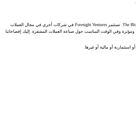
إخلاء المسؤولية: The Block هي منفذ إعلامي مستقل يقدم الأخبار والبحث والبيانات. اعتبارًا من نوفمبر 2023، Foresight Ventures هي المستثمر الأغلبية في The Block. تستثمر Foresight Ventures في شركات أخرى في مجال العملات
 تواصل The Block العمل بشكل مستقل لتقديم معلومات موضوعية ومؤثرة وفي الوقت المناسب حول صناعة العملات المشفرة. إليك إفصاحاتنا