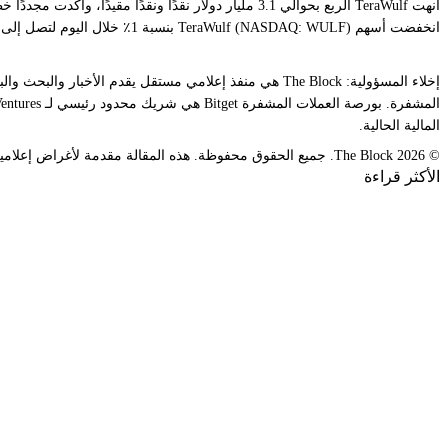
أنهت TeraWulf الربع بحوالي 3.1 مليار دولار نقدًا ونقدًا مقيدًا، وأكدت مجددًا خططها لإضافة ما بين 250 و 500 ميجاوات من السعة المتعاقد عليها الجديدة سنويًا.
انخفضت أسهم TeraWulf (NASDAQ: WULF) بنسبة 1٪ خلال اليوم لتصل إلى 23 دولارًا، وفقًا لصفحة أسعار أسهم العملات المشفرة في The Block.
المالية الحالية.
© 2026 The Block. جميع الحقوق محفوظة. هذه المقالة مقدمة لأغراض إعلامية فقط. وهي ليست عرضًا أو لا يُقصد بها أن تُستخدم كمشورة قانونية أو ضريبية أو استثمارية أو مالية أو غيرها.
الأكثر قراءة