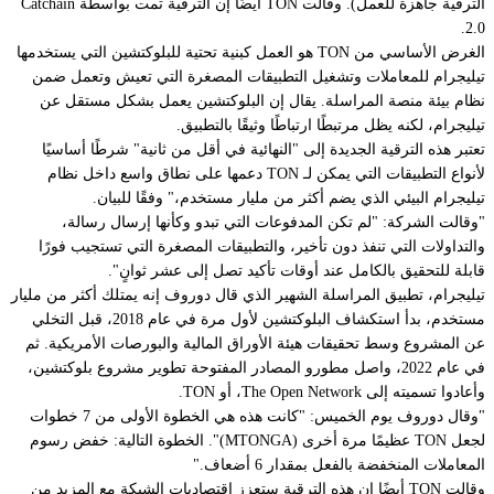
الترقية جاهزة للعمل). وقالت TON أيضًا إن الترقية تمت بواسطة Catchain
2.0.
الغرض الأساسي من TON هو العمل كبنية تحتية للبلوكتشين التي يستخدمها
تيليجرام للمعاملات وتشغيل التطبيقات المصغرة التي تعيش وتعمل ضمن
نظام بيئة منصة المراسلة. يقال إن البلوكتشين يعمل بشكل مستقل عن
تيليجرام، لكنه يظل مرتبطًا ارتباطًا وثيقًا بالتطبيق.
تعتبر هذه الترقية الجديدة إلى "النهائية في أقل من ثانية" شرطًا أساسيًا
لأنواع التطبيقات التي يمكن لـ TON دعمها على نطاق واسع داخل نظام
تيليجرام البيئي الذي يضم أكثر من مليار مستخدم،" وفقًا للبيان.
"وقالت الشركة: "لم تكن المدفوعات التي تبدو وكأنها إرسال رسالة،
والتداولات التي تنفذ دون تأخير، والتطبيقات المصغرة التي تستجيب فورًا
قابلة للتحقيق بالكامل عند أوقات تأكيد تصل إلى عشر ثوانٍ".
تيليجرام، تطبيق المراسلة الشهير الذي قال دوروف إنه يمتلك أكثر من مليار
مستخدم، بدأ استكشاف البلوكتشين لأول مرة في عام 2018، قبل التخلي
عن المشروع وسط تحقيقات هيئة الأوراق المالية والبورصات الأمريكية. ثم
في عام 2022، واصل مطورو المصادر المفتوحة تطوير مشروع بلوكتشين،
وأعادوا تسميته إلى The Open Network، أو TON.
"وقال دوروف يوم الخميس: "كانت هذه هي الخطوة الأولى من 7 خطوات
لجعل TON عظيمًا مرة أخرى (MTONGA)". الخطوة التالية: خفض رسوم
المعاملات المنخفضة بالفعل بمقدار 6 أضعاف."
وقالت TON أيضًا إن هذه الترقية ستعزز اقتصاديات الشبكة مع المزيد من