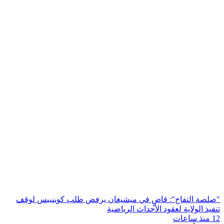
"صلصة التفاح": قاضٍ في ميشيغان يرفض طلب كوينبيس لوقف
تنفيذ الولاية لعقود الأحداث الرياضية
12 منذ ساعات