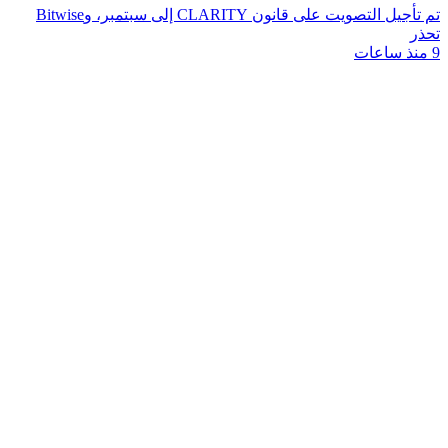
تم تأجيل التصويت على قانون CLARITY إلى سبتمبر، وBitwise
تحذر
9 منذ ساعات