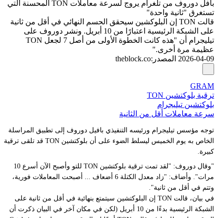
بافل دوروف من تلغرام يروج لسرعة معاملات TON المحسنة التي
تستغرق "ثانية واحدة"
قالت TON إن البلوكشين سيحقق الحسم النهائي في أقل من ثانية
على الشبكة الرئيسية اعتبارًا من 10 أبريل. ونشر دوروف على
تيليجرام أن "هذه كانت الخطوة الأولى من أصل 7 لجعل TON
عظيمة مرة أخرى."
2026-04-09
المصدر
:
theblock.co
GRAM
ترقية بلوكتشين TON
بلوكتشين تيليجرام
سرعة معاملات أقل من الثانية
توجه مؤسس تيليجرام ورئيسه التنفيذي بافيل دوروف إلى تطبيق المراسلة
الخاص به يوم الخميس ليسلط الضوء على أن بلوكتشين TON قد تلقى ترقية
كبيرة.
"
وقال دوروف: "لقد تمت ترقية بلوكتشين TON للتو وأصبح الآن أسرع 10
مرات".
وأضاف: "زاد معدل الكتلة 6 أضعاف ...
أصبحت المعاملات فورية،
وتتم في أقل من ثانية".
في بيان، قالت TON إن البلوكتشين سيتمتع بنهائية في أقل من ثانية على
الشبكة الرئيسية بدءًا من 10 أبريل (لكن في مكان آخر في البيان ذكرت أن