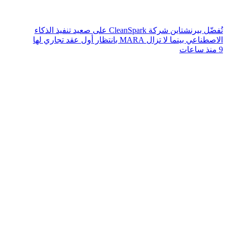
تُفضّل بيرنشتاين شركة CleanSpark على صعيد تنفيذ الذكاء
الاصطناعي بينما لا تزال MARA بانتظار أول عقد تجاري لها
9 منذ ساعات