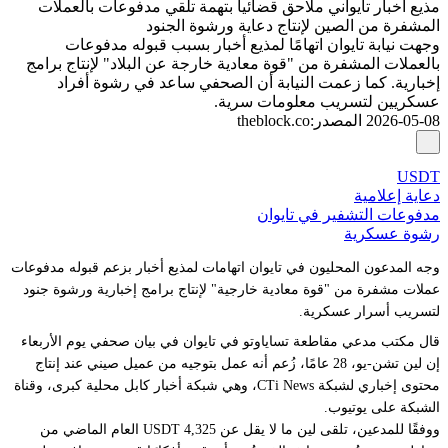
مذيع أخبار تايواني ملاحق قضائياً بتهمة تلقي مدفوعات بالعملات
المشفرة من الصين لإنتاج دعاية ورشوة الجنود
وجهت نيابة تايوان اتهامًا لمذيع أخبار بسبب قبوله مدفوعات
بالعملات المشفرة من "قوة معادية خارجة عن البلاد" لإنتاج برامج
إخبارية. كما زعمت النيابة أن الصحفي ساعد في رشوة أفراد
عسكريين لتسريب معلومات سرية.
2026-05-08
المصدر
:
theblock.co
USDT
دعاية إعلامية
مدفوعات التشفير في تايوان
رشوة عسكرية
وجه المدعون المحليون في تايوان اتهامات لمذيع أخبار بزعم قبوله مدفوعات
عملات مشفرة من "قوة معادية خارجية" لإنتاج برامج إخبارية ورشوة جنود
لتسريب أسرار عسكرية.
قال مكتب مدعي مقاطعة تساياوتو في تايوان في بيان صحفي يوم الأربعاء
إن لين تشن-يو، 28 عامًا، زُعم أنه عمل بتوجيه من عميل صيني عند إنتاج
محتوى إخباري لشبكة CTi News، وهي شبكة أخبار كابل محلية كبرى، وقناة
الشبكة على يوتيوب.
ووفقًا للمدعين، تلقى لين ما لا يقل عن 4,325 USDT العام الماضي من