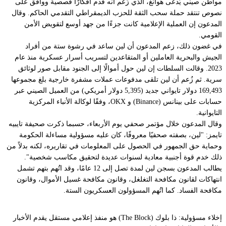
مواطن صيني يُدعى هوانغ، الذي زُعم أنه قدم أفكارًا قصصية ووافق على
نصوص تنتقد حملة سحب الثقة للحزب الديمقراطي التقدمي الحاكم. وقال
المدعون إن العملية الإعلامية كانت جزءًا من جهد أوسع لتقويض الأمن
القومي.
في غضون ذلك، زعم المدعون أن لين ساعد في رشوة ستة من أفراد
الجيش والبحرية العاملين أو المتقاعدين لتسريب أسرار عسكرية منذ عام
2023. وقالت السلطات إن لين حول أموالًا إلى الجنود مقابل صور لوثائق
سرية. ثم زُعم أن لين تلقى مدفوعات عملات مشفرة خارجية بلغ مجموعها
169,493 دولار تايواني جديد (5,395 دولار أمريكي) من العميل الصيني عبر
حسابات على بينانس (Binance) و OKX، وفقًا لوكالة الأنباء المركزية
التايوانية.
وقال المدعون خلال مؤتمر صحفي يوم الأربعاء، حسبما ذكرت صحيفة تايبيه
تايمز: "لين، بصفته صحفيًا معروفًا، كان عليه مسؤولية مساءلة الحكومة
وحماية حق الجمهور في الحصول على المعلومات في تقاريره، لكنه بدلاً من
ذلك خدم قوة أجنبية معادية لسنوات عديدة لتحقيق مكاسب شخصية".
يطالب المدعون بسجن لين لمدة تصل إلى 12 عامًا، وقد اتُهم بتهم تشمل
انتهاكات لقانون مكافحة التغلغل، وقانون مكافحة غسيل الأموال، وقانون
مكافحة الفساد. كما اتُهم المسؤولون العسكريون الستة.
إخلاء مسؤولية: ذا بلوك (The Block) هو منفذ إعلامي مستقل يقدم الأخبار