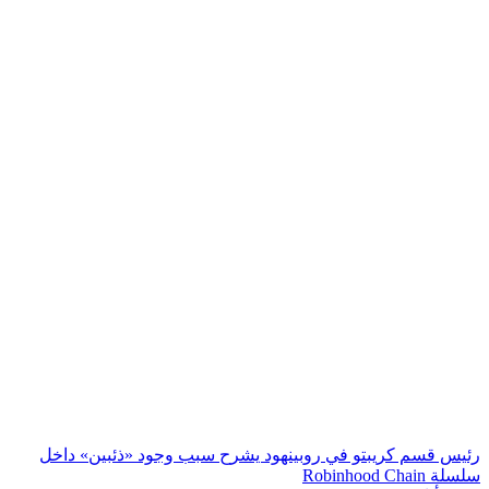
رئيس قسم كريبتو في روبينهود يشرح سبب وجود «ذئبين» داخل
سلسلة Robinhood Chain