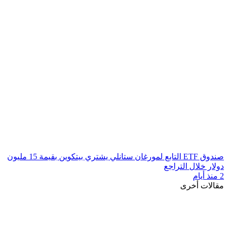
صندوق ETF التابع لمورغان ستانلي يشتري بيتكوين بقيمة 15 مليون
دولار خلال التراجع
2 منذ أيام
مقالات أخرى