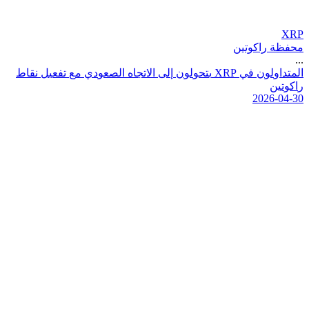
XRP
محفظة راكوتين
...
ا
ل
م
ت
د
ا
و
ل
و
ن
ف
ي
P
R
X
ي
ت
ح
و
ل
و
ن
إ
ل
ى
ا
ل
ت
ج
ا
ه
ا
ل
ص
ع
و
د
ي
م
ع
ت
ف
ع
ي
ل
ن
ق
ا
ط
ر
ا
ك
و
ت
ي
ن
2026-04-30