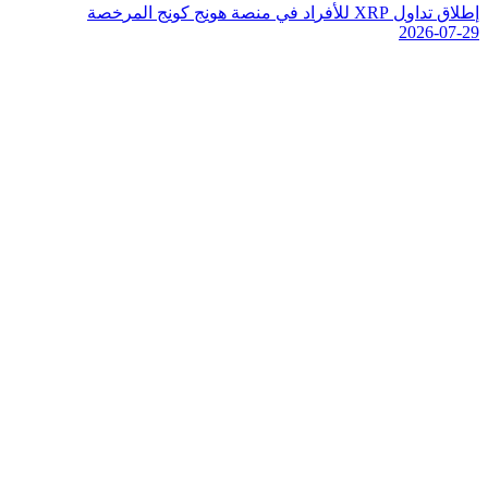
إ
ط
ل
ق
ت
د
ا
و
ل
P
R
X
ل
ل
ف
ر
ا
د
ف
ي
م
ن
ص
ة
ه
و
ن
ج
ك
و
ن
ج
ا
ل
م
ر
خ
ص
ة
2026-07-29