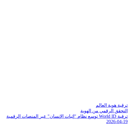
ترقية هوية العالم
التحقق الرقمي من الهوية
ت
ر
ق
ي
ة
D
I
d
l
r
o
W
ت
و
س
ع
ن
ظ
ا
م
"
إ
ث
ب
ا
ت
ا
ل
ن
س
ا
ن
"
ع
ب
ر
ا
ل
م
ن
ص
ا
ت
ا
ل
ر
ق
م
ي
ة
2026-04-19