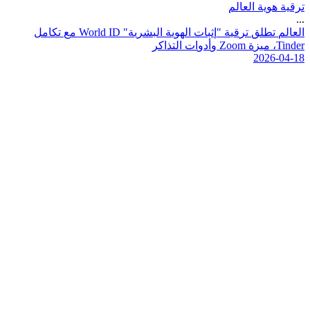
ترقية هوية العالم
...
ا
ل
ع
ا
ل
م
ت
ط
ل
ق
ت
ر
ق
ي
ة
"
إ
ث
ب
ا
ت
ا
ل
ه
و
ي
ة
ا
ل
ب
ش
ر
ي
ة
"
D
I
d
l
r
o
W
م
ع
ت
ك
ا
م
ل
r
e
d
n
i
T
،
م
ي
ز
ة
m
o
o
Z
و
أ
د
و
ا
ت
ا
ل
ت
ذ
ا
ك
ر
2026-04-18