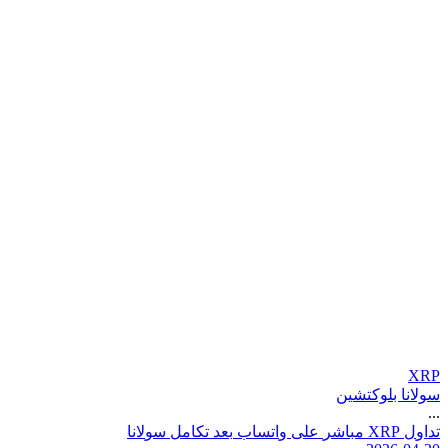
XRP
سولانا بلوكتشين
...
ت
د
ا
و
ل
P
R
X
م
ب
ا
ش
ر
ع
ل
ى
و
ا
ت
س
ا
ب
ب
ع
د
ت
ك
ا
م
ل
س
و
ل
ن
ا