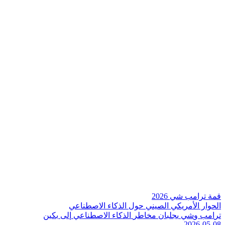
قمة ترامب شي 2026
الحوار الأمريكي الصيني حول الذكاء الاصطناعي
ت
ر
ا
م
ب
و
ش
ي
ي
ج
ل
ب
ا
ن
م
خ
ا
ط
ر
ا
ل
ذ
ك
ا
ء
ا
ل
ص
ط
ن
ا
ع
ي
إ
ل
ى
ب
ك
ي
ن
2026-05-08