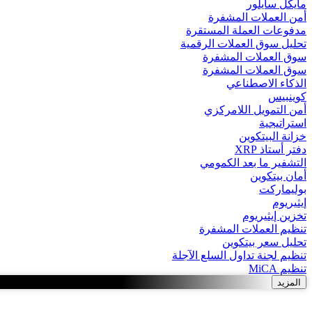
مايكل سايلور
أمن العملات المشفرة
مدفوعات العملة المستقرة
تحليل سوق العملات الرقمية
سوق العملات المشفرة
سوق العملات المشفرة
الذكاء الاصطناعي
كوينبيس
أمن التمويل اللامركزي
استراتيجية
خزانة البيتكوين
دفتر أستاذ XRP
التشفير ما بعد الكمومي
أمان بيتكوين
بوليماركت
إيثيريوم
تخزين إيثيريوم
تنظيم العملات المشفرة
تحليل سعر بيتكوين
تنظيم لجنة تداول السلع الآجلة
تنظيم MiCA
المزيد