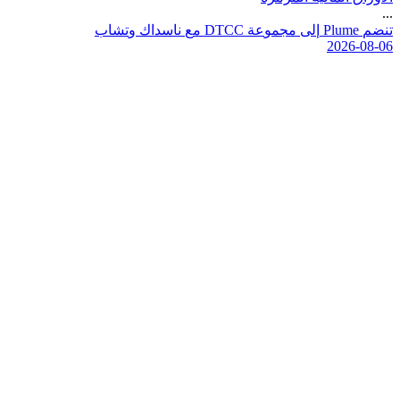
...
ت
ن
ض
م
e
m
u
l
P
إ
ل
ى
م
ج
م
و
ع
ة
C
C
T
D
م
ع
ن
ا
س
د
ا
ك
و
ت
ش
ا
ب
2026-08-06