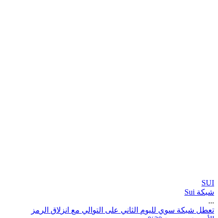
SUI
شبكة Sui
...
ت
ع
ط
ل
ش
ب
ك
ة
س
و
ي
ل
ل
ي
و
م
ا
ل
ث
ا
ن
ي
ع
ل
ى
ا
ل
ت
و
ا
ل
ي
م
ع
ا
ن
ز
ل
ق
ا
ل
ر
م
ز