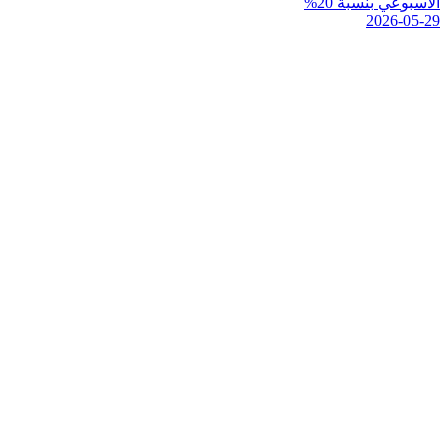
ا
ل
س
ب
و
ع
ي
ب
ن
س
ب
ة
0
2
%
2026-05-29