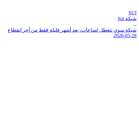
SUI
شبكة Sui
...
ش
ب
ك
ة
س
و
ي
ت
ت
ع
ط
ل
ل
س
ا
ع
ا
ت
،
ب
ع
د
أ
ش
ه
ر
ق
ل
ي
ل
ة
ف
ق
ط
م
ن
آ
خ
ر
ا
ن
ق
ط
ا
ع
2026-05-28