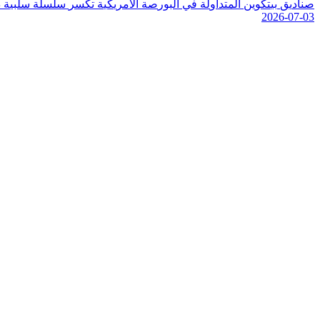
ص
ن
ا
د
ي
ق
ب
ي
ت
ك
و
ي
ن
ا
ل
م
ت
د
ا
و
ل
ة
ف
ي
ا
ل
ب
و
ر
ص
ة
ا
ل
م
ر
ي
ك
ي
ة
ت
ك
س
ر
س
ل
س
ل
ة
س
ل
ب
ي
ة
د
2026-07-03