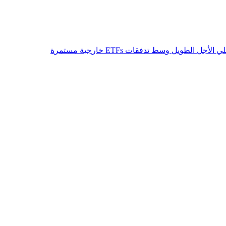
ل
ي
ا
ل
ج
ل
ا
ل
ط
و
ي
ل
و
س
ط
ت
د
ف
ق
ا
ت
s
F
T
E
خ
ا
ر
ج
ي
ة
م
س
ت
م
ر
ة