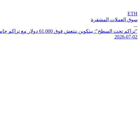
ETH
سوق العملات المشفرة
...
"
ت
ر
ا
ك
م
ت
ح
ت
ا
ل
س
ط
ح
"
:
ب
ي
ت
ك
و
ي
ن
ي
ن
ت
ع
ش
ف
و
ق
0
0
0
,
1
6
د
و
ل
ر
م
ع
ت
ر
ا
ك
م
ح
ا
م
2026-07-02