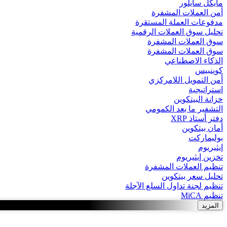
مايكل سايلور
أمن العملات المشفرة
مدفوعات العملة المستقرة
تحليل سوق العملات الرقمية
سوق العملات المشفرة
سوق العملات المشفرة
الذكاء الاصطناعي
كوينبيس
أمن التمويل اللامركزي
استراتيجية
خزانة البيتكوين
التشفير ما بعد الكمومي
دفتر أستاذ XRP
أمان بيتكوين
بوليماركت
إيثيريوم
تخزين إيثيريوم
تنظيم العملات المشفرة
تحليل سعر بيتكوين
تنظيم لجنة تداول السلع الآجلة
تنظيم MiCA
المزيد